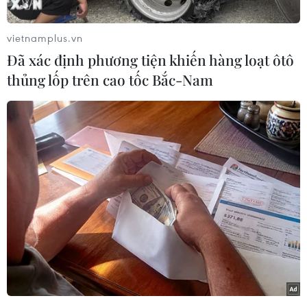
Tuy nhiên, một tài khoản trên trang mạng chia
vietnamplus.vn
sẻ video trực tuyến You Tube có tên UltraSlo
Đã xác định phương tiện khiến hàng loạt ôtô
Studios mới đây đã đăng tải một đoạn video
thủng lốp trên cao tốc Bắc-Nam
quay chậm cảnh một que diêm bốc cháy.
Đoạn video có độ dài gần 3 phút. Hình ảnh đoạn
video được giảm xuống còn 4.000 khung
hình/giây. Đoạn video được quay bởi Alan
Teitel, một thành viên của UltraSlo Studios (đội
ngũ chuyên tạo ra các hình ảnh độc đáo khi
chuyển động chậm dưới dạng 3D).
Trái ngược hoàn toàn với khung cảnh thơ mộng,
lung linh thường thấy, đoạn video trên đã cho
thấy cảnh que diêm bốc cháy trông không khác
gì “thế giới của người ngoài hành tinh”, “một