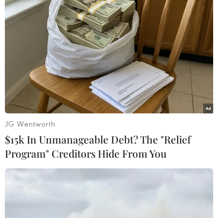
tượng của CEO Nvidia được
bay giấy lớn nhất thế giới
đấu giá gần 1 triệu USD
03/07/2026 11:32
18/07/2026 11:41
Phát hiện bản in Tuyên
Chàng trai Pháp đạp xe
ngôn Độc lập cực hiếm của
vượt 19.000km tới Việt
JG Wentworth
Mỹ
Nam
$15k In Unmanageable Debt? The "Relief
03/07/2026 06:45
28/06/2026 00:22
Program" Creditors Hide From You