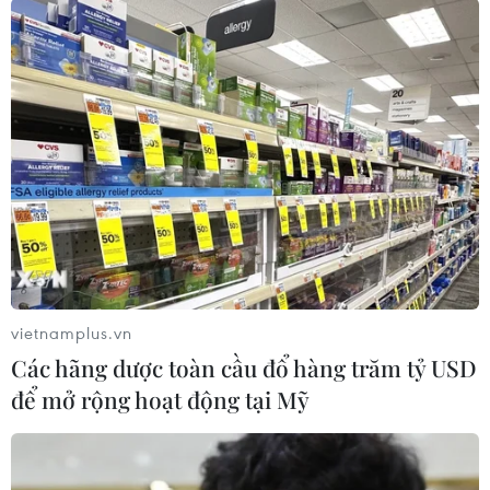
Phim Việt tham dự Liên
Doanh thu Người Nhện
hoan phim ASEAN 2026 tại
tăng nhanh tại phòng vé
Hong Kong
Việt
07/08/2026 15:44
03/08/2026 07:17
vietnamplus.vn
Các hãng dược toàn cầu đổ hàng trăm tỷ USD
để mở rộng hoạt động tại Mỹ
Phim huyền sử "Hộ linh
Hiệu ứng từ “The Odyssey”
tráng sỹ" được chiếu ở định
giúp doanh số sách sử thi