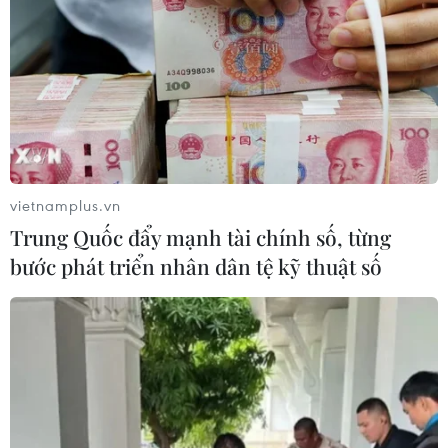
The Odyssey “độc chiếm”
TP Hồ Chí Minh: Khai mạc
IMAX, fan ngậm ngùi vì
Tuần phim kỷ niệm 79 năm
Spider-Man 4 không có
Ngày Thương binh-Liệt sỹ
suất
22/07/2026 11:29
24/07/2026 04:09
vietnamplus.vn
Trung Quốc đẩy mạnh tài chính số, từng
bước phát triển nhân dân tệ kỹ thuật số
Nguyên mẫu thuyền chiến
"Nghỉ hè sợ nghỉ hưu":
gây chú ý trong "bom tấn"
Phim gia đình xúc động
The Odyssey
gắn kết ông cháu cựu
chiến binh
22/07/2026 09:21
22/07/2026 03:57