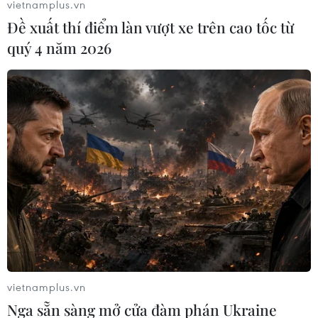
vietnamplus.vn
Đề xuất thí điểm làn vượt xe trên cao tốc từ
quý 4 năm 2026
Điện ảnh Việt Nam cần học
Đừng để phim kinh dị
những gì từ Hollywood?
thành "khắc tinh" của điện
ảnh Việt
03/07/2026 11:06
03/07/2026 00:12
Cục Điện ảnh nói gì về
"Điểm neo" cho điện ảnh
phim "Chiếc kén" có
trước "cuộc xâm lăng" của
Trương Ngọc Ánh
trí tuệ nhân tạo
vietnamplus.vn
02/07/2026 01:53
01/07/2026 02:09
Nga sẵn sàng mở cửa đàm phán Ukraine