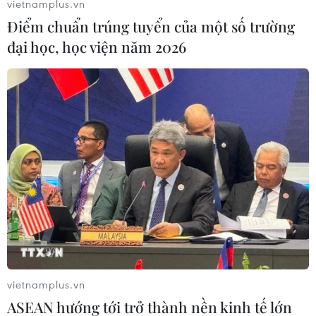
vietnamplus.vn
(Vietnam+)
Điểm chuẩn trúng tuyển của một số trường
đại học, học viện năm 2026
#Terminator 2: Judgement Day
#Terminator: Dark Fate
vietnamplus.vn
#Arnold Schwarzenegger
#Skynet
#Người máy
ASEAN hướng tới trở thành nền kinh tế lớn
Mỹ