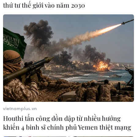
thứ tư thế giới vào năm 2030
“Người Nhện” lập kỳ tích,
Phim Việt lần thứ tư ghi
vietnamplus.vn
“The Odyssey” cán mốc 1 tỷ
dấu ấn tại chương trình
USD doanh thu phòng vé
chiếu phim mùa Hè ở
Houthi tấn công dồn dập từ nhiều hướng
Berlin
10/08/2026 03:57
khiến 4 binh sĩ chính phủ Yemen thiệt mạng
10/08/2026 02:28