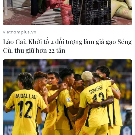
cùng"
20/07/2026 04:36
20/07/2026 04:31
vietnamplus.vn
Lào Cai: Khởi tố 2 đối tượng làm giả gạo Séng
Cù, thu giữ hơn 22 tấn
Thanh âm vượt đại dương:
Chiếu miễn phí nhiều bộ
Phim đặc biệt dịp kỷ niệm
phim về đề tài cách mạng
79 năm Ngày Thương binh-
nhân kỷ niệm ngày 27/7
Liệt sỹ
09/07/2026 03:44
18/07/2026 02:27