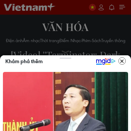
VĂN HÓA
Điện ảnh
Âm nhạc
Thời trang
Điểm Nhạc-Phim-Sách
Truyền thông
[Video] ''Terminator: Dark
Khám phá thêm
Fate'' tung trailer đầu tiên
đầy tăm tối
23/05/2019 22:00
Theo dõi VietnamPlus