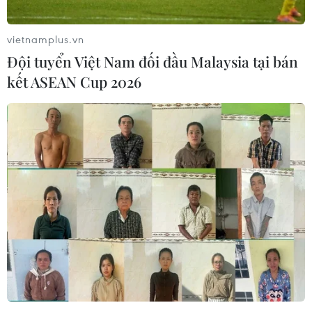
vietnamplus.vn
Đội tuyển Việt Nam đối đầu Malaysia tại bán
kết ASEAN Cup 2026
Việt Nam khẳng định vị
Ngân hàng Trung ương
thế tại triển lãm thương
Trung Quốc mua thêm 20
mại quốc tế của Ấn Độ
tấn vàng trong tháng 7
07/08/2026 23:08
07/08/2026 15:21
Chuyên gia quốc tế đánh
Phép thử sức chống chịu
giá tích cực về tiền đồng
của kinh tế ASEAN
của Việt Nam
07/08/2026 12:35