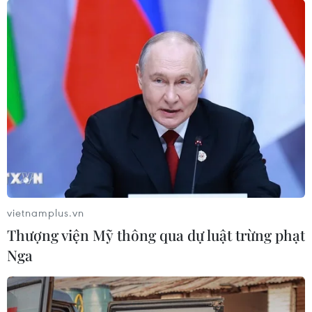
Canh tác biển - động lực
Giá vàng hướng tới tuần
mới cho kinh tế biển Việt
tăng mạnh nhất kể từ
Nam
tháng 1/2026
07/08/2026 08:14
07/08/2026 08:14
vietnamplus.vn
Thượng viện Mỹ thông qua dự luật trừng phạt
Nga
Hạn hán nghiêm trọng đe
Để trái sầu riêng đáp ứng
dọa "huyết mạch" kinh tế
yêu cầu xuất khẩu bền
châu Âu
vững