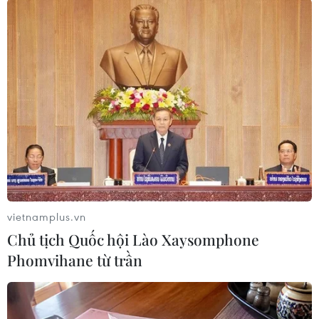
#Tổng thống Mỹ Doanld Trump
#Hội nghị thượng đỉnh G20
#Thặng dư thương mại
Mỹ
vietnamplus.vn
Chủ tịch Quốc hội Lào Xaysomphone
Phomvihane từ trần