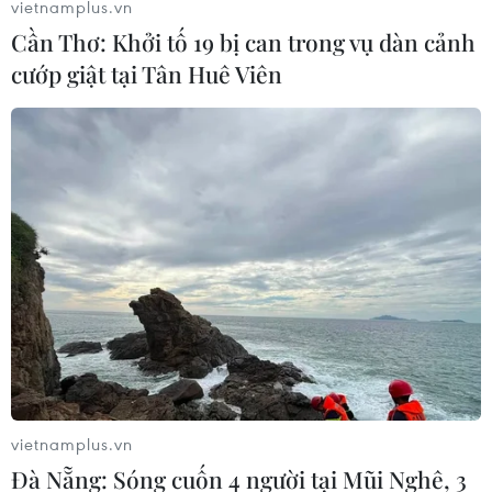
vietnamplus.vn
07/08/2026 12:46
Cần Thơ: Khởi tố 19 bị can trong vụ dàn cảnh
cướp giật tại Tân Huê Viên
Thuế polysilicon: Doanh
Tầm nhìn bán dẫn của
nghiệp Hàn Quốc tại Mỹ có
Malaysia: Đi từ thế mạnh
lợi thế
sẵn có lên nấc thang giá trị
cao
07/08/2026 12:17
07/08/2026 11:51
vietnamplus.vn
Đà Nẵng: Sóng cuốn 4 người tại Mũi Nghê, 3