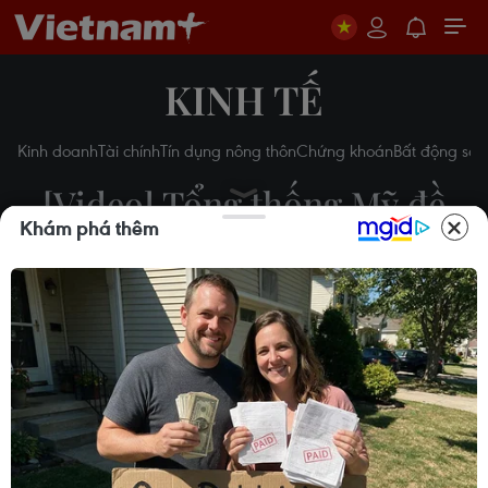
KINH TẾ
Kinh doanh
Tài chính
Tín dụng nông thôn
Chứng khoán
Bất động sản
[Video] Tổng thống Mỹ đề
Khám phá thêm
cập về thương mại trước
thềm hội nghị G20
28/06/2019 02:32
Theo dõi VietnamPlus