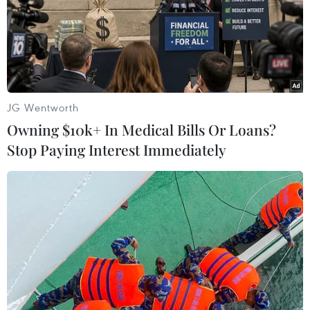
thêm dư địa cho giá vàng
Australia hướng tới những
trong tuần qua
động lực tăng trưởng mới
08/08/2026 04:29
08/08/2026 03:29
JG Wentworth
Owning $10k+ In Medical Bills Or Loans?
Stop Paying Interest Immediately
Nghệ An: OCOP đã có
Quảng Trị quyết tâm bàn
thương hiệu, vì sao nông
giao sớm mặt bằng Dự án
sản vẫn lo đầu ra?
Nhà máy điện gió LIG-
Hướng Hóa 1
08/08/2026 03:28
08/08/2026 02:33