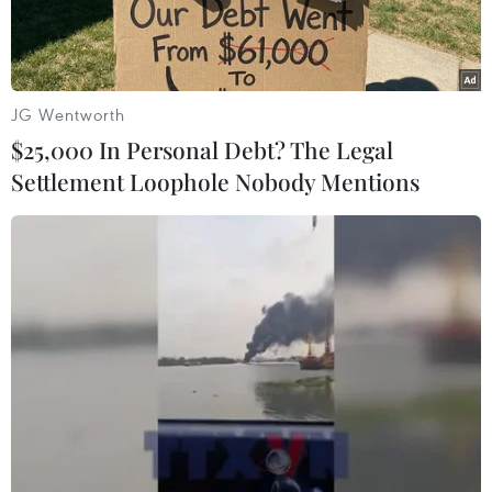
Tổng thống Mỹ Doanld Trump đã đề cập tới vấn
đề thặng dư thương mại và các chi phí quốc
phòng mà Mỹ đang phải hỗ trợ các quốc gia đồng
JG Wentworth
minh.
$25,000 In Personal Debt? The Legal
Settlement Loophole Nobody Mentions