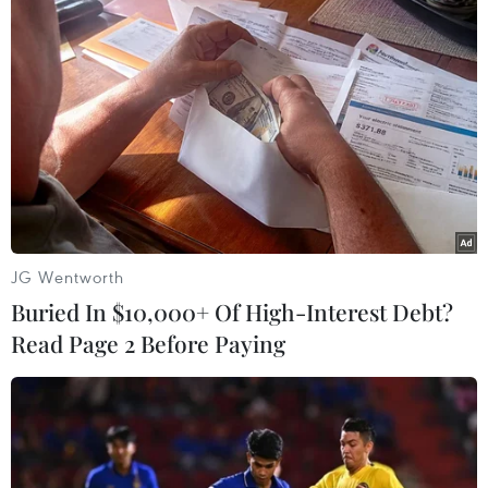
Thị trường vaccine thế giới
Chuyên gia Nhật Bản nói
chuyển hướng sang người
Việt Nam nên ưu tiên sản
cao tuổi
xuất và đóng gói chip bán
dẫn
08/08/2026 15:01
08/08/2026 13:28
JG Wentworth
Buried In $10,000+ Of High-Interest Debt?
Read Page 2 Before Paying
Nông sản Việt Nam còn
Động lực mới cho hợp tác
nhiều dư địa tại thị trường
thương mại Việt Nam-
Algeria
Australia