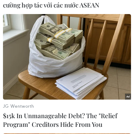
cường hợp tác với các nước ASEAN
Play
Video
(Vnews/Vietnam+)
JG Wentworth
$15k In Unmanageable Debt? The "Relief
Program" Creditors Hide From You