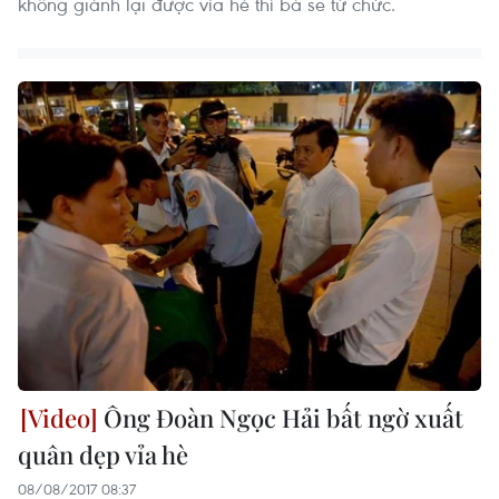
không giành lại được vỉa hè thì bà sẽ từ chức.
Ông Đoàn Ngọc Hải bất ngờ xuất
quân dẹp vỉa hè
08/08/2017 08:37