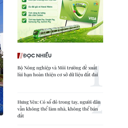
ĐỌC NHIỀU
Bộ Nông nghiệp và Môi trường đề xuất
lùi hạn hoàn thiện cơ sở dữ liệu đất đai
Hưng Yên: Có sổ đỏ trong tay, người dân
vẫn không thể làm nhà, không thể bán
đất