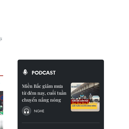
i
PODCAST
Miền Bắc giảm mưa
từ đêm nay, cuối tuần
chuyển nắng nóng
NGHE