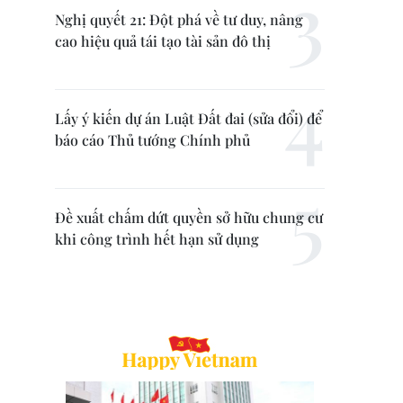
Nghị quyết 21: Đột phá về tư duy, nâng
cao hiệu quả tái tạo tài sản đô thị
Lấy ý kiến dự án Luật Đất đai (sửa đổi) để
báo cáo Thủ tướng Chính phủ
Đề xuất chấm dứt quyền sở hữu chung cư
khi công trình hết hạn sử dụng