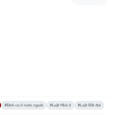
#Định cư ở nước ngoài
#Luật Nhà ở
#Luật Đất đai