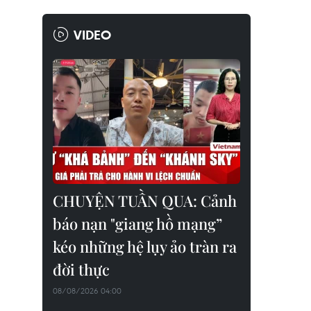
VIDEO
CHUYỆN TUẦN QUA: Cảnh
báo nạn "giang hồ mạng”
kéo những hệ lụy ảo tràn ra
đời thực
08/08/2026 04:00