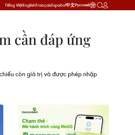
Tiếng Việt
English
Français
Español
中文
Русский
Nam cần đáp ứng
hiếu còn giá trị và được phép nhập