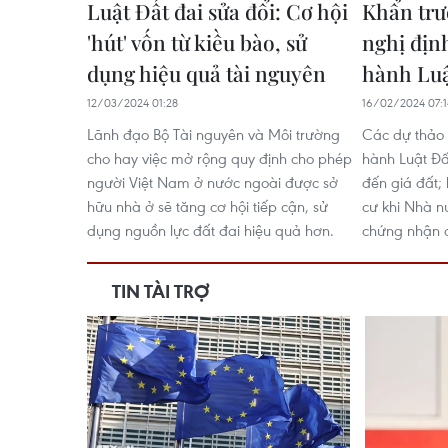
Luật Đất đai sửa đổi: Cơ hội
Khẩn trư
'hút' vốn từ kiều bào, sử
nghị địn
dụng hiệu quả tài nguyên
hành Luật
12/03/2024 01:28
16/02/2024 07:1
Lãnh đạo Bộ Tài nguyên và Môi trường
Các dự thảo 
cho hay việc mở rộng quy định cho phép
hành Luật Đất
người Việt Nam ở nước ngoài được sở
đến giá đất; 
hữu nhà ở sẽ tăng cơ hội tiếp cận, sử
cư khi Nhà n
dụng nguồn lực đất đai hiệu quả hơn.
chứng nhận q