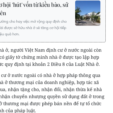
 hội 'hút' vốn từ kiều bào, sử
yên
rường cho hay việc mở rộng quy định cho
i được sở hữu nhà ở sẽ tăng cơ hội tiếp
iệu quả hơn.
hà ở, người Việt Nam định cư ở nước ngoài còn
 có giấy tờ chứng minh nhà ở được tạo lập hợp
c quy định tại khoản 2 Điều 8 của Luật Nhà ở.
 cư ở nước ngoài có nhà ở hợp pháp thông qua
à ở thương mại của doanh nghiệp, hợp tác xã
ua, nhận tặng cho, nhận đổi, nhận thừa kế nhà
; nhận chuyển nhượng quyền sử dụng đất ở trong
ở thương mại được phép bán nền để tự tổ chức
nh của pháp luật.