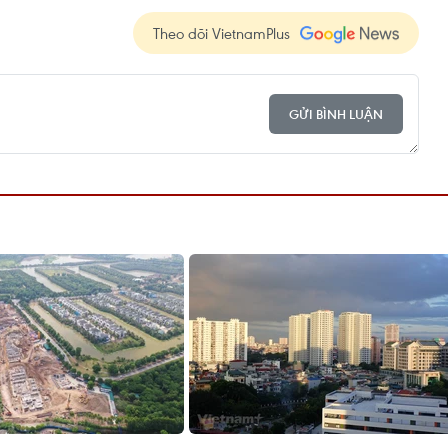
Theo dõi VietnamPlus
GỬI BÌNH LUẬN