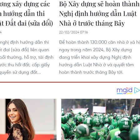
ơng xây dựng các
Bộ Xây dựng sẽ hoàn thành
h hướng dẫn thi
Nghị định hướng dẫn Luật
 Đất đai (sửa đổi)
Nhà ở trước tháng Bảy
4
22/02/2024 07:16
nghị định hướng dẫn thi
Để hoàn thành 130.000 căn nhà ở xã hộ
 đai (sửa đổi) liên quan
ngay trong năm 2024, Bộ Xây dựng
bồi thường, hỗ trợ, tái định
đang triển khai xây dựng Nghị định
ước thu hồi đất; cấp giấy
hướng dẫn Luật Nhà ở và quyết tâm
uyền sử dụng đất...
hoàn thành trước tháng Bảy tới.