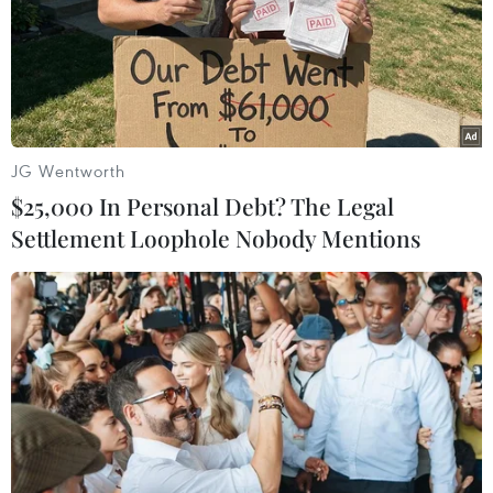
JG Wentworth
$25,000 In Personal Debt? The Legal
Settlement Loophole Nobody Mentions
Cảng Container quốc tế Tân cảng Hải
Phòng đón tàu siêu trọng tải
19/05/2020 04:40
Việc đón tàu siêu trọng tải One Contribution có trọng tải
90.000 tấn là sự kiện minh chứng cho tiềm năng phát