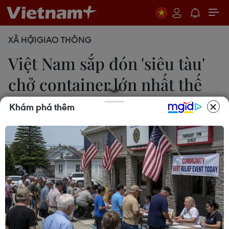
XÃ HỘI
GIAO THÔNG
Việt Nam sắp đón 'siêu tàu'
chở container lớn nhất thế
giới
Khám phá thêm
Quang Toàn
22/10/2020 05:59
Ngày 26/10 tới, Cảng Quốc tế Cái Mép sẽ tiếp
nhận tàu container Margrethe Maersk có trọng tải
214.121 DWT, sức chở hơn 18.300 TEU, dài gần
400m, rộng 59m.