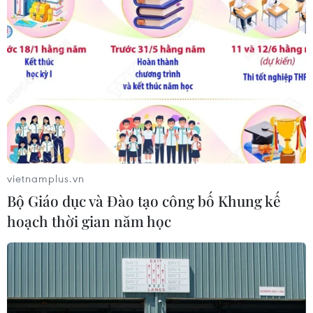
Xuất hiện các cung trượt sạt kèm
theo nhiều vết nứt, gãy tại Sơn La
07/08/2026 07:31
Thu hồi 89 ha đất đấu giá chọn nhà
đầu tư công trình thành phố cảng
hàng không
07/08/2026 06:46
vietnamplus.vn
Bộ Giáo dục và Đào tạo công bố Khung kế
Cần xử lý dứt điểm việc tập kết gỗ ở
hoạch thời gian năm học
hành lang an toàn giao thông Quốc
lộ 22B
07/08/2026 04:31