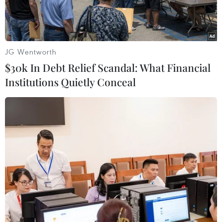
JG Wentworth
$30k In Debt Relief Scandal: What Financial
Institutions Quietly Conceal
Tàu container Margrethe Maersk. (Nguồn: vesselfinder.com)
Đại diện Tổng Công ty Hàng hải Việt Nam
(VIMC) vừa thông tin ngày 26/10 tới, Cảng Quốc
tế Cái Mép (CMIT - cảng liên doanh giữa VIMC,