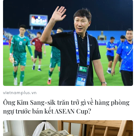
Theo dõi VietnamPlus
TIN LIÊN QUAN
vietnamplus.vn
Ông Kim Sang-sik trăn trở gì về hàng phòng
ngự trước bán kết ASEAN Cup?