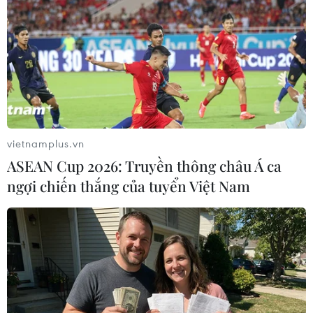
vietnamplus.vn
Tàu biển ''đói hàng'', cảng biển sống lay lắt
ASEAN Cup 2026: Truyền thông châu Á ca
vì dịch COVID-19
ngợi chiến thắng của tuyển Việt Nam
11/05/2020 02:21
Đại diện các doanh nghiệp vận tải biển mong muốn
được khoanh nợ gốc, giãn nợ, kéo dài thời hạn vay của
các hợp đồng tín dụng và tiếp cận nguồn vốn vay để
tiếp tục sản xuất, kinh doanh.