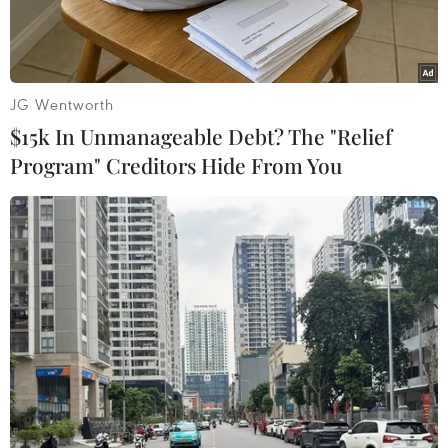
JG Wentworth
$15k In Unmanageable Debt? The "Relief
Program" Creditors Hide From You
Vietcombank Green Bus khởi hành chạy thử từ ngày
02/6/2025 tại Trụ sở chính Vietcombank - 198 Trần Quang
Khải, Hoàn Kiếm, Hà Nội. (Ảnh: Vietnam+)
Ngày 12/6/2025, tại Trụ sở chính Vietcombank
đã diễn ra lễ khai trương tuyến xe nội bộ