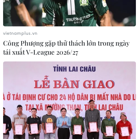
vietnamplus.vn
Công Phượng gặp thử thách lớn trong ngày
tái xuất V-League 2026/27
Vietcombank tài trợ 4.000 tỷ đồng thúc
đẩy phát triển bền vững và chuyển đổi
xanh
28/05/2025 08:04
Vietcombank ký hợp đồng tín dụng 4.000 tỷ đồng cho
dự án khu công nghiệp Tân Phước 1, nhằm thúc đẩy
phát triển bền vững và chuyển đổi xanh tại Việt Nam.