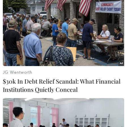
Từ phát hành thành công 2.000 tỷ đồng trái
phiếu xanh đầu tiên tại Việt Nam, đến việc mở
rộng danh mục tín dụng xanh và hợp tác với các
tổ chức quốc tế như JBIC, AFD, KFW,
Vietcombank đang dẫn đầu xu hướng tài chính
bền vững tại khu vực.
Năm 2024, tín dụng xanh tại Vietcombank tiếp
tục được mở rộng, với dư nợ cấp cho các dự án
xanh chiếm 3,3% tổng dư nợ, tập trung vào
JG Wentworth
năng lượng tái tạo, năng lượng sạch, quản lý
$30k In Debt Relief Scandal: What Financial
nước bền vững, xử lý chất thải, phòng chống ô
Institutions Quietly Conceal
nhiễm và giao thông bền vững. Ngân hàng cũng
được xếp hạng tốp 20 doanh nghiệp có chỉ số
Phát triển bền vững tốt nhất Việt Nam (VNSI)
bởi Sở Giao dịch Chứng khoán Thành phố Hồ
Chí Minh (HOSE).