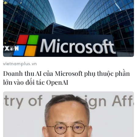
vietnamplus.vn
Doanh thu AI của Microsoft phụ thuộc phần
TIN CÙNG CHUYÊN MỤC
lớn vào đối tác OpenAI
Tiêu chí mới phân loại doanh nghiệp
để thực hiện cơ cấu lại vốn nhà nước
06/08/2026 15:08
Meta tung công cụ AI lập trình tự