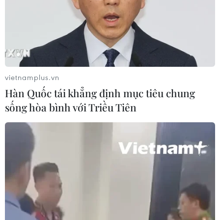
động cho nhà phát triển
06/08/2026 06:40
Doanh thu AI của Microsoft phụ
thuộc phần lớn vào đối tác OpenAI
vietnamplus.vn
06/08/2026 06:31
Hàn Quốc tái khẳng định mục tiêu chung
sống hòa bình với Triều Tiên
Tây Ninh: Tạo điều kiện hình thành
doanh nghiệp công nghệ chiến lược
06/08/2026 04:45
Từ mở rộng số lượng đến nâng cao
chất lượng doanh nghiệp tư nhân ở