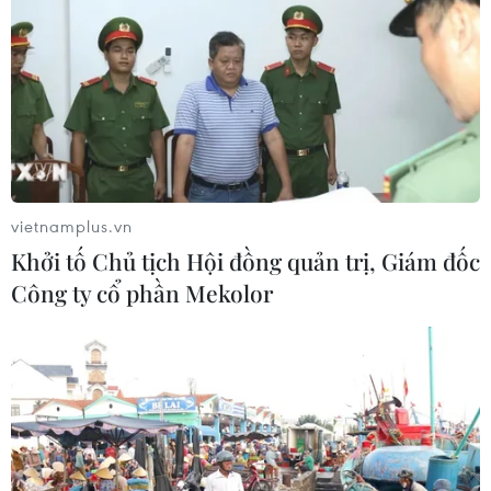
Lần đầu tiên Việt Nam có đại diện ở tốp 30
thương hiệu giá trị nhất Đông Nam Á
11/06/2025 09:30
Lần đầu tiên Vietcombank góp mặt trong top 30 thương
hiệu giá trị nhất Đông Nam Á với thương hiệu được
định giá 2,105 tỷ USD, ghi dấu ấn mạnh mẽ của ngân
hàng Việt Nam trên thị trường khu vực.
vietnamplus.vn
Khởi tố Chủ tịch Hội đồng quản trị, Giám đốc
Công ty cổ phần Mekolor