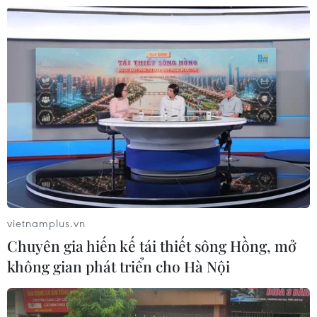
VIB ra mắt One Card, mở ra bước
tiến mới về thẻ tín dụng
05/08/2026 01:48
Doanh thu của Apple tại Ấn Độ lần
đầu vượt 10 tỷ USD
05/08/2026 00:53
Boeing 737 MAX 7 được đưa vào khai
vietnamplus.vn
thác sau hơn 8 năm chờ đợi
Chuyên gia hiến kế tái thiết sông Hồng, mở
04/08/2026 02:48
không gian phát triển cho Hà Nội
Amazon lần đầu tiên đạt mức vốn