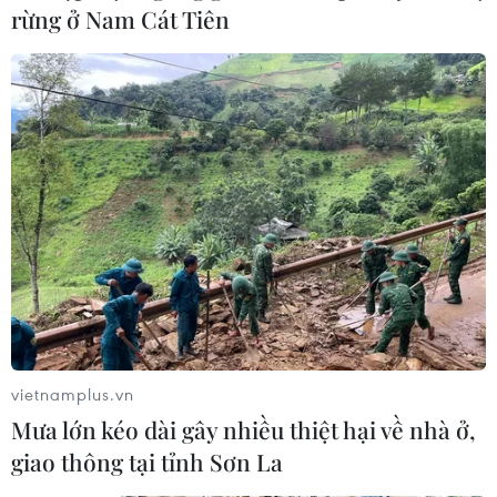
rừng ở Nam Cát Tiên
Lần đầu tiên Việt Nam có
đại diện ở tốp 30 thương
hiệu giá trị nhất Đông
Nam Á
Lần đầu tiên Vietcombank góp mặt trong top 30
thương hiệu giá trị nhất Đông Nam Á với thương
hiệu được định giá 2,105 tỷ USD, ghi dấu ấn mạnh
mẽ của ngân hàng Việt Nam trên thị trường khu
vực.
vietnamplus.vn
Mưa lớn kéo dài gây nhiều thiệt hại về nhà ở,
giao thông tại tỉnh Sơn La