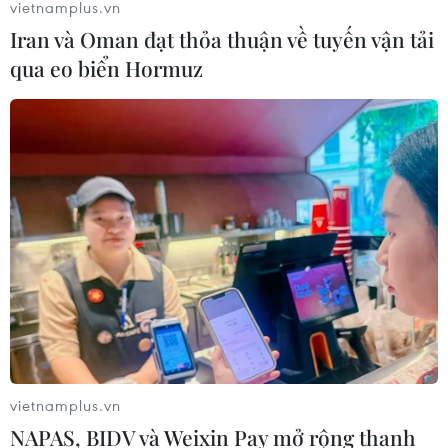
vietnamplus.vn
Iran và Oman đạt thỏa thuận về tuyến vận tải
qua eo biển Hormuz
vietnamplus.vn
NAPAS, BIDV và Weixin Pay mở rộng thanh