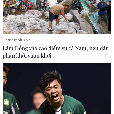
Vietcombank tài trợ 15 tỷ đồng hỗ trợ tỉnh
Thanh Hóa xóa nhà tạm, nhà dột nát
vietnamplus.vn
06/06/2025 10:54
Lâm Đồng vào cao điểm vụ cá Nam, ngư dân
Vietcombank hỗ trợ 15 tỷ đồng xây nhà cho hộ nghèo,
phấn khởi vươn khơi
nhà tình nghĩa, nhà đại đoàn kết, góp phần thúc đẩy
phát triển kinh tế, an sinh xã hội tại Thanh Hóa trong
năm 2025.