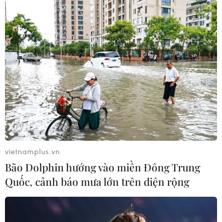
#Vietcombank
#xe buýt điện
#Green Bus
#bảo vệ môi trường
#phát triển bền vững
#ESG
#giao thông xanh
#hành trình xanh
#văn hóa doanh nghiệp
#Hà Nội
vietnamplus.vn
Bão Dolphin hướng vào miền Đông Trung
Quốc, cảnh báo mưa lớn trên diện rộng
Theo dõi VietnamPlus