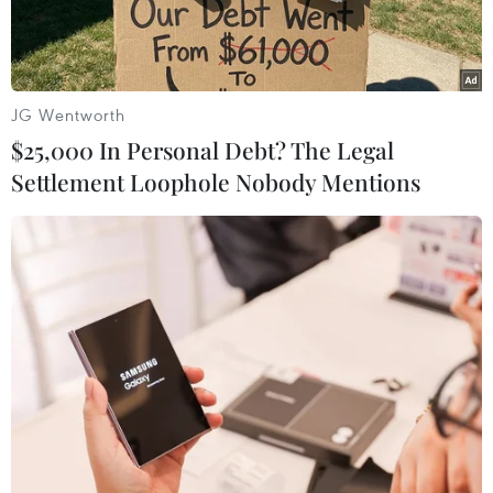
phù hợp.
JG Wentworth
$25,000 In Personal Debt? The Legal
Settlement Loophole Nobody Mentions
Trung tâm đào tạo Vietcombank và đại diện nhà thầu ký biên
bản cam kết tiến độ thực hiện dự án triển khai hệ thống đào tạo
trực tuyến E-learning. (Nguồn: CTV)
Những năm gần đây, cùng với sự phát triển của
công nghệ và truyền thông, E-learning ra đời