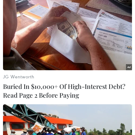
mạng về dạy và học, giúp cho rất nhiều những
doanh nghiệp ở Việt Nam nâng cao chất lượng
nguồn nhân lực, đào tạo cũng như giúp các
thương hiệu này đem lại giá trị gia tăng nhiều
hơn cho khách hàng./.
(Vietnam+)
JG Wentworth
Buried In $10,000+ Of High-Interest Debt?
Read Page 2 Before Paying