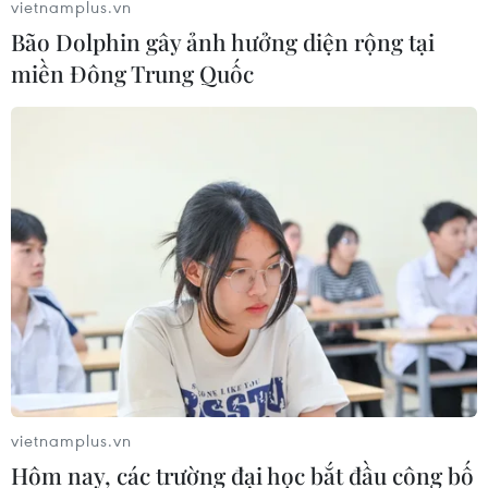
vietnamplus.vn
Bão Dolphin gây ảnh hưởng diện rộng tại
miền Đông Trung Quốc
Truyền thông và marketing bước vào kỷ
nguyên ‘thương hiệu nhân văn’
19/12/2018 08:02
Trong thời đại truyền thông và marketing số, mối quan
hệ giữa doanh nghiệp và khách hàng đang được tái
định hình theo một hướng mới - giữa người và người
với xu thế ngày càng thân thiện.
vietnamplus.vn
Hôm nay, các trường đại học bắt đầu công bố