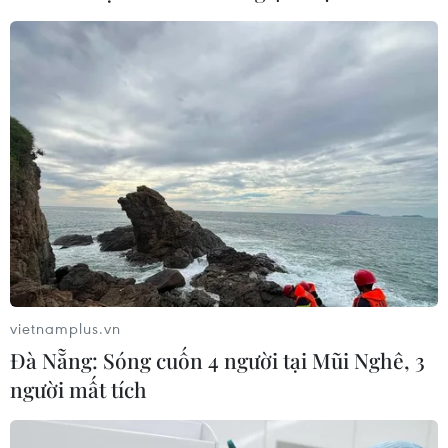
04/08/2026 02:48
Xem thêm
CƠ QUAN CHỦ QUẢN: THÔNG TẤN XÃ VIỆT NAM
Tổng Biên tập: TRẦN TIẾN DUẨN
Phó Tổng Biên tập: NGUYỄN THỊ TÁM, KHÚC THANH
vietnamplus.vn
THỦY
Đà Nẵng: Sóng cuốn 4 người tại Mũi Nghê, 3
người mất tích
Sở hữu trí tuệ
Quy định sử dụng
RSS
Hỗ trợ