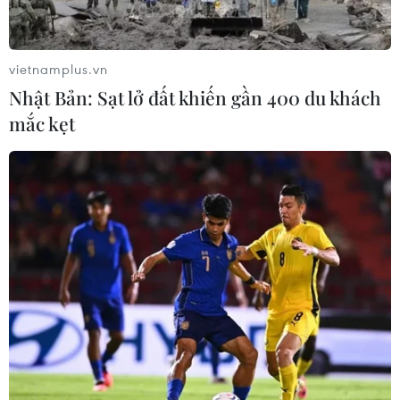
vietnamplus.vn
Nhật Bản: Sạt lở đất khiến gần 400 du khách
mắc kẹt