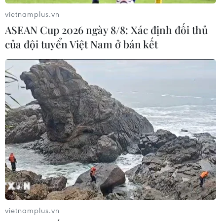
vietnamplus.vn
ASEAN Cup 2026 ngày 8/8: Xác định đối thủ
của đội tuyển Việt Nam ở bán kết
TIN CÙNG CHUYÊN MỤC
Các khoản hoàn thuế tác động tích
cực đến kết quả kinh doanh của
doanh nghiệp Mỹ
09/08/2026 04:35
Việt Nam là điểm đến hấp dẫn với
vietnamplus.vn
doanh nghiệp bán dẫn hàng đầu của