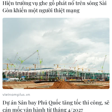
Hiện trường vụ ghe gỗ phát nổ trên sông Sài
nghiệp công nghệ số
Gòn khiến một người thiệt mạng
05/08/2026 02:59
VIB ra mắt One Card, mở ra bước
tiến mới về thẻ tín dụng
05/08/2026 01:48
Doanh thu của Apple tại Ấn Độ lần
đầu vượt 10 tỷ USD
05/08/2026 00:53
vietnamplus.vn
Boeing 737 MAX 7 được đưa vào khai
Dự án Sân bay Phú Quốc tăng tốc thi công, sẽ
thác sau hơn 8 năm chờ đợi
cán mốc vận hành từ tháng 4/2027