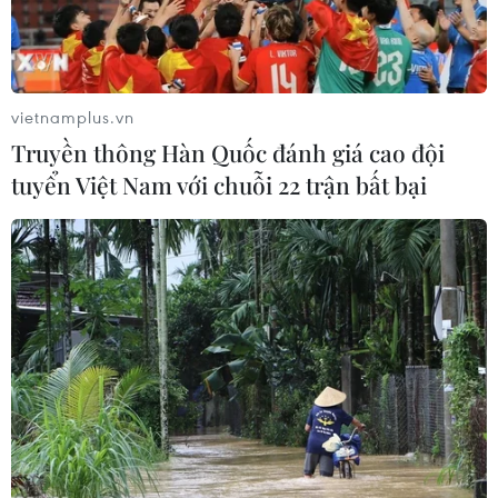
Google đã bổ sung bộ ngôn ngữ tiếng Việt vào tính
năng dịch camera trong bản cập nhật mới nhất của
ứng dụng Google dịch trên Android và iOS.
vietnamplus.vn
Truyền thông Hàn Quốc đánh giá cao đội
tuyển Việt Nam với chuỗi 22 trận bất bại
4 trường đại học thỏa thuận công nhận