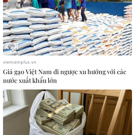
#Máy tính
#Đào tạo trực tuyến
#E-Learning
#Công nghệ thông tin
#Giảng dạy trực tuyến
#Văn hóa doanh nghiệp
#Thời sự
#VietnamPlus
#Plus
vietnamplus.vn
Giá gạo Việt Nam đi ngược xu hướng với các
nước xuất khẩu lớn
Theo dõi VietnamPlus