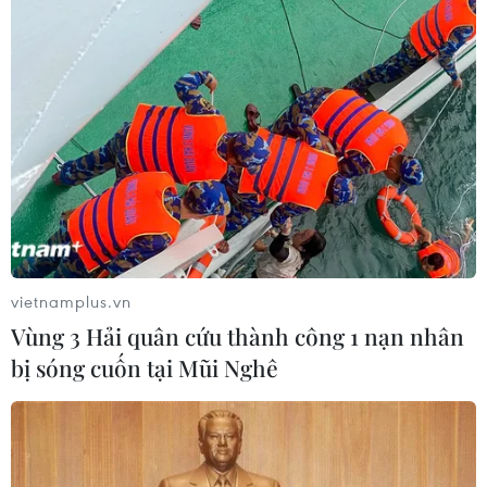
Meta tung công cụ AI lập trình tự
động cho nhà phát triển
06/08/2026 06:40
Doanh thu AI của Microsoft phụ
thuộc phần lớn vào đối tác OpenAI
06/08/2026 06:31
vietnamplus.vn
Vùng 3 Hải quân cứu thành công 1 nạn nhân
bị sóng cuốn tại Mũi Nghê
Tây Ninh: Tạo điều kiện hình thành
doanh nghiệp công nghệ chiến lược
06/08/2026 04:45