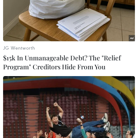
TIN LIÊN QUAN
JG Wentworth
$15k In Unmanageable Debt? The "Relief
Program" Creditors Hide From You
Tính năng dịch qua camera của Google đã
hỗ trợ tiếng Việt
12/10/2018 22:18