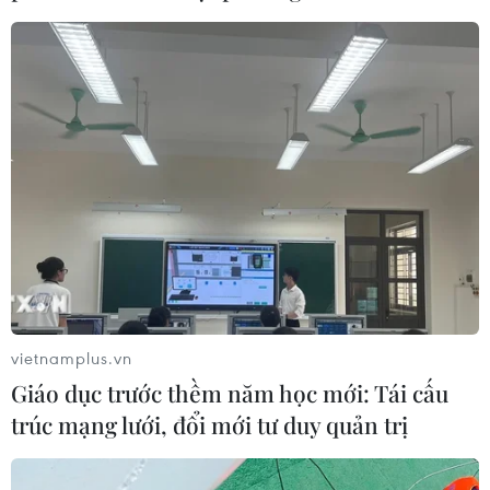
nhảy
07/08/2026 11:38
Thưởng vượt kế hoạch: động lực còn
thiếu cho doanh nghiệp dẫn dắt
07/08/2026 04:01
Hãng BMW bắt đầu sản xuất hàng
loạt mẫu xe thuần điện “thế hệ mới”
07/08/2026 01:52
vietnamplus.vn
Giáo dục trước thềm năm học mới: Tái cấu
Tiêu chí mới phân loại doanh nghiệp
trúc mạng lưới, đổi mới tư duy quản trị
để thực hiện cơ cấu lại vốn nhà nước
06/08/2026 15:08