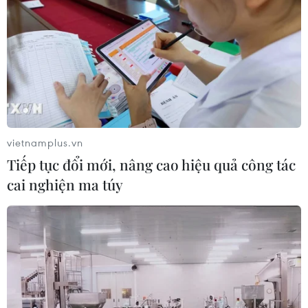
vietnamplus.vn
Tiếp tục đổi mới, nâng cao hiệu quả công tác
cai nghiện ma túy
TIN CÙNG CHUYÊN MỤC
Khởi tố đối tượng giả danh Công an,