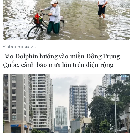
vietnamplus.vn
Bão Dolphin hướng vào miền Đông Trung
Quốc, cảnh báo mưa lớn trên diện rộng
Vụ buôn lậu gần 200 triệu lít xăng: Bất
nhất lời khai của bị cáo
13/07/2022 12:48
Trả lời thẩm vấn xung quanh hành vi nhận hối lộ liên
quan đến vụ buôn lậu gần 200 triệu lít xăng, nhiều bị
cáo khai báo quanh co, bất nhất, thậm chí nhiều mâu
thuẫn với lời khai của mình trước đó.