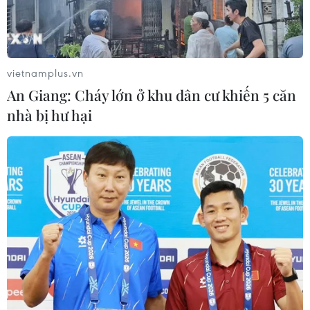
lậu xăng trót lọt, không bị phát hiện, bắt giữ và
xử lý. Do vậy, hành vi của các bị cáo cần phải
được xử phạt nghiêm minh nhằm cảnh cáo, răn
đe và phòng ngừa chung.
vietnamplus.vn
Bản án sơ thẩm nêu rõ, bị cáo Nguyễn Thế Anh
An Giang: Cháy lớn ở khu dân cư khiến 5 căn
phụ trách nhiều cương vị trọng yếu trong đấu
nhà bị hư hại
tranh phòng, chống tội phạm nói chung và
chống buôn lậu nói riêng.
Nhưng vì tư lợi, bị cáo đã đồng ý giúp đỡ, bao
che, bảo kê cho hoạt động buôn lậu xăng và
nhận hối lộ trên 19 tỷ đồng. Khi nhóm buôn lậu
bị bắt, bị cáo Thế Anh còn hướng dẫn, đưa tiền
cho đồng phạm đi trốn nhằm che giấu hành vi
nhận hối lộ của mình.
Trong những ngày xét hỏi và tranh luận trước