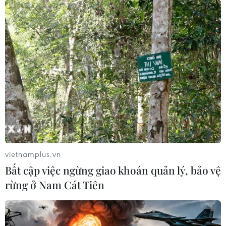
Viện Kiểm sát quân sự Trung ương xác định vì động cơ
vụ lợi cá nhân, các bị cáo đã trực tiếp hoặc thông qua
trung gian nhận tiền của các đối tượng buôn lậu, góp
tiền vốn buôn lậu.
vietnamplus.vn
Bất cập việc ngừng giao khoán quản lý, bảo vệ
rừng ở Nam Cát Tiên