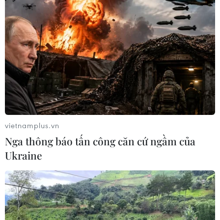
Vụ gần 200 triệu lít xăng: Bị cáo chối tội,
Viện Kiểm sát đối chất
12/07/2022 12:15
Tại tòa, 3 bị cáo Nguyễn Thế Anh, Nguyễn Văn An và
Phạm Hồ Hải không thừa nhận hành vi phạm tội, đồng
thời cho rằng, quá trình điều tra bị cáo bị mớm cung,
cung cấp thông tin để khai theo.
vietnamplus.vn
Nga thông báo tấn công căn cứ ngầm của
Ukraine