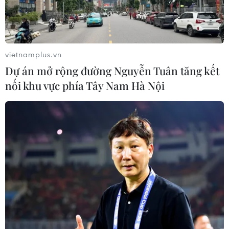
vietnamplus.vn
Dự án mở rộng đường Nguyễn Tuân tăng kết
nối khu vực phía Tây Nam Hà Nội
Vụ buôn gần 200 triệu lít xăng: Một cựu
đại tá bị đề nghị chung thân
14/07/2022 04:49
Bị cáo Nguyễn Thế Anh bị Viện Kiểm sát đề nghị Hội