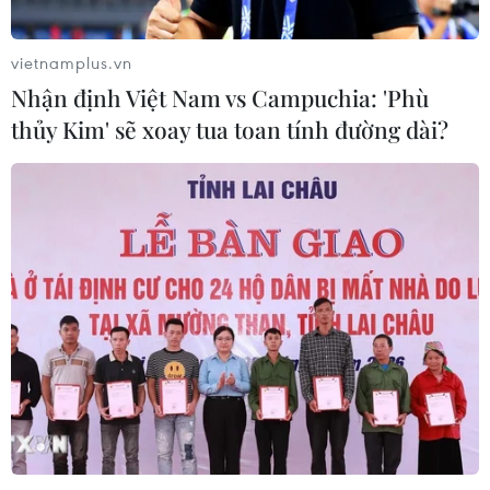
đồng xét xử xử phạt tù chung thân về tội "Nhận hối lộ,"
từ 1-2 năm tù về tội "Tổ chức cho người khác trốn đi
vietnamplus.vn
nước ngoài trái phép."
Nhận định Việt Nam vs Campuchia: 'Phù
thủy Kim' sẽ xoay tua toan tính đường dài?