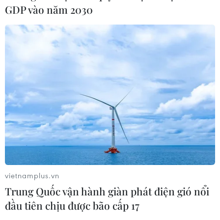
GDP vào năm 2030
Lập kênh TikTok khởi nghiệp, lừa
đảo chiếm đoạt 15 tỷ đồng
05/08/2026 11:36
Đắk Lắk: Án phạt nghiêm minh với
đối tượng phá hoại đoàn kết dân tộc
05/08/2026 09:58
Hà Nội xét xử ổ nhóm 50 đối tượng tổ
chức sử dụng ma túy trong quán
vietnamplus.vn
karaoke
Trung Quốc vận hành giàn phát điện gió nổi
05/08/2026 09:38
đầu tiên chịu được bão cấp 17