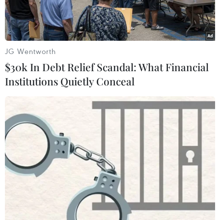
công vụ.
JG Wentworth
$30k In Debt Relief Scandal: What Financial
Institutions Quietly Conceal
Hội đồng xét xử tại phiên tòa. (Ảnh: Kim Anh/TTXVN)
Sau 4 ngày mở phiên tòa xét xử sơ thẩm, chiều
15/7, Tòa án quân sự Quân khu 7 đã tuyên án
phạt 14 bị cáo trong vụ buôn lậu gần 200 triệu