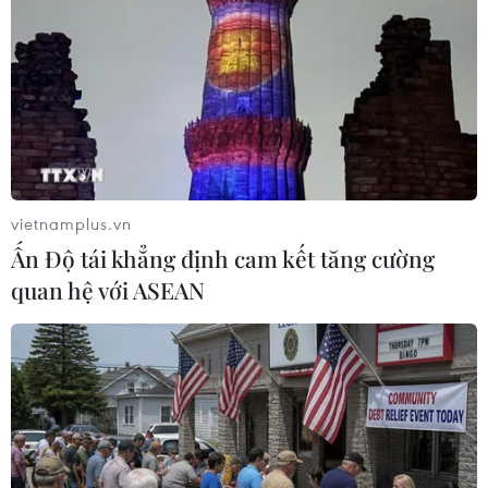
vietnamplus.vn
Ấn Độ tái khẳng định cam kết tăng cường
quan hệ với ASEAN
#Cháy Rạng Đông
#URENCO 10
#Chất thải sau cháy
#Mức độ độc hại
#Hà Nội
TP. Hà Nội