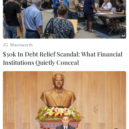
Theo dõi VietnamPlus
JG Wentworth
$30k In Debt Relief Scandal: What Financial
TIN LIÊN QUAN
Institutions Quietly Conceal