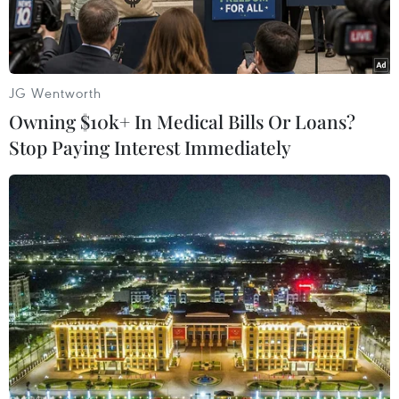
JG Wentworth
Owning $10k+ In Medical Bills Or Loans?
Stop Paying Interest Immediately
Theo thông tin từ URENCO 10, đã có khoảng 1.000 tấn chất thải
được vận chuyển ra khỏi Rạng Đông tính đến hết ngày 23/9.
(Ảnh: Minh Sơn/Vietnam+)
Liên quan đến việc khắc phục sự cố sau đám
cháy kho của Công ty Cổ phần Bóng đèn phích
nước Rạng Đông (Thanh Xuân, Hà Nội), ông Lê