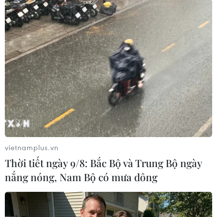
công nhân của URENCO 10 đã phải tổ chức hàn,
gia cố các vị trí để đảm bảo an toàn trước khi
tiến hành làm việc. Đây cũng là một trong
những lý do khiến cho tiến độ thu gom chậm
hơn so với dự kiến.
vietnamplus.vn
Thời tiết ngày 9/8: Bắc Bộ và Trung Bộ ngày
nắng nóng, Nam Bộ có mưa dông
Dọn dẹp hiện trường vụ cháy Rạng Đông. (Ảnh: PV/Vietnam+)