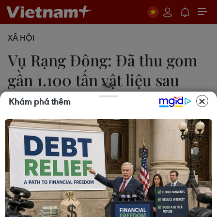
XÃ HỘI
Vụ Rạng Đông: Đã thu gom
gần 1.100 tấn vật liệu sau
cháy
Khám phá thêm
Sơn Bách
24/09/2019 03:01
Tính đến hết ngày 23/9, Công ty Cổ phần môi
trường đô thị và công nghiệp 10 (URENCO 10) đã
thu gom và vận chuyển được gần 1.100 tấn chất
thải ra khỏi khu vực xưởng Rạng Đông bị cháy.