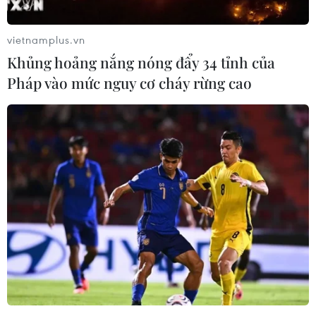
vietnamplus.vn
Khủng hoảng nắng nóng đẩy 34 tỉnh của
Pháp vào mức nguy cơ cháy rừng cao
Hàm lượng thuỷ ngân sự cố Rạng Đông
nằm dưới ngưỡng giới hạn cho phép
17/09/2019 09:14
Liên quan tới sự cố Rạng Đông, thành phố Hà Nội cho
biết kết quả phân tích cho thấy hàm lượng thủy ngân
trung bình 24 giờ trong không khí đều nằm dưới
ngưỡng giới hạn cho phép.