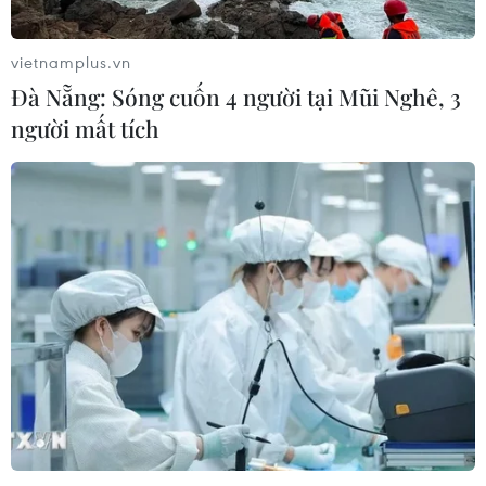
vietnamplus.vn
Đà Nẵng: Sóng cuốn 4 người tại Mũi Nghê, 3
người mất tích
TIN CÙNG CHUYÊN MỤC
Bắc Ninh trước “ngưỡng cửa” thành