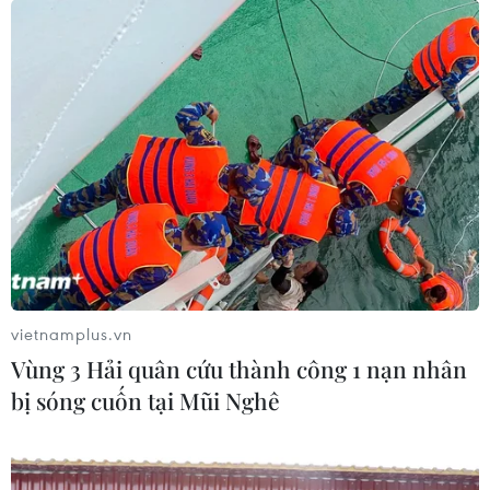
Kết quả trưng cầu của Viện Khoa học hình sự Bộ Công
an đã loại trừ nguyên nhân gây cháy tại kho của Công
ty Rạng Đông là do tác động từ con người.
vietnamplus.vn
Vùng 3 Hải quân cứu thành công 1 nạn nhân
bị sóng cuốn tại Mũi Nghê