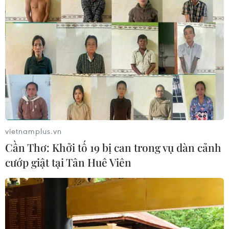
08/08/2026 13:41
Sông Hồng và khát vọng kiến tạo Hà
Nội trở thành đô thị toàn cầu
08/08/2026 13:13
Tai nạn lao động tại Lâm Đồng khiến
hai công nhân thương vong
vietnamplus.vn
08/08/2026 12:32
Cần Thơ: Khởi tố 19 bị can trong vụ dàn cảnh
cướp giật tại Tân Huê Viên
Đội K93 quy tập được 11 bộ hài cốt liệt
sỹ trên địa bàn An Giang
08/08/2026 11:11