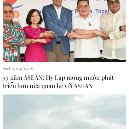
Hà Nội quyết liệt xử lý các "điểm
nghẽn" úng ngập, môi trường đô thị
07/08/2026 06:51
Kiểm soát rác thải từ nguồn - Giải
pháp bảo vệ kênh rạch TP Hồ Chí
Minh trong mùa mưa
vietnamplus.vn
07/08/2026 04:47
59 năm ASEAN: Hy Lạp mong muốn phát
triển hơn nữa quan hệ với ASEAN
Miền Bắc giảm mưa từ đêm
nay, cuối tuần chuyển nắng nóng
07/08/2026 04:41