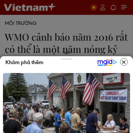
MÔI TRƯỜNG
WMO cảnh báo năm 2016 rất
có thể là một năm nóng kỷ
lục
Khám phá thêm
14/11/2016 23:17
Tổ chức Khí tượng thế giới (WMO) cho biết năm
2016 có thể sẽ là năm nóng kỷ lục với nhiệt độ
trung bình cả năm có thể cao hơn khoảng 1,2 độ C
so với mức trước Cách mạng Công nghiệp.