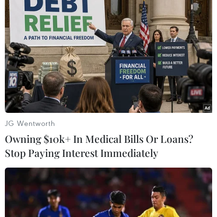
Nắng nóng kỷ lục, nhiệt độ
toàn cầu tăng 1,5 độ C
14/08/2016 14:33
Năm 2016 đang là năm nắng nóng kỷ lục khi mà 6
tháng đầu năm, nhiệt độ đã tăng gần 1,5 độ C so với
cùng kỳ năm 2015.
JG Wentworth
Owning $10k+ In Medical Bills Or Loans?
Stop Paying Interest Immediately