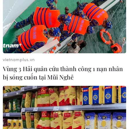
vietnamplus.vn
Vùng 3 Hải quân cứu thành công 1 nạn nhân
bị sóng cuốn tại Mũi Nghê
TIN CÙNG CHUYÊN MỤC
Áp thấp nhiệt đới đã suy yếu thành
một vùng áp thấp
08/08/2026 14:19