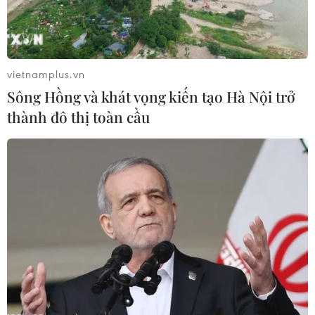
vietnamplus.vn
Sông Hồng và khát vọng kiến tạo Hà Nội trở
thành đô thị toàn cầu
Kết thúc chuỗi tháng nắng nóng kéo dài
nhất trong lịch sử
19/10/2016 06:45
Tháng Chín năm 2016 đã trở thành tháng Chín có nền
nhiệt cao thứ hai trong lịch sử, kết thúc chuỗi 16 tháng
nắng nóng kỷ lục liên tiếp và kéo dài nhất trong 137 năm