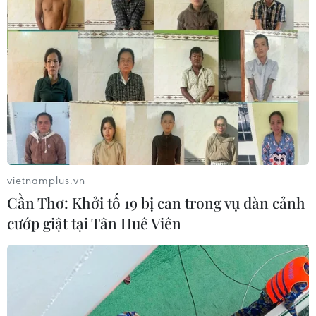
vietnamplus.vn
Cần Thơ: Khởi tố 19 bị can trong vụ dàn cảnh
cướp giật tại Tân Huê Viên