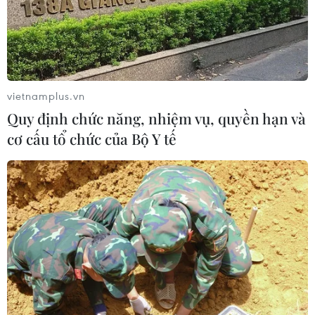
Trung Bộ giảm mưa về đêm, cục bộ
có mưa to
06/08/2026 23:15
Xem thêm
vietnamplus.vn
Quy định chức năng, nhiệm vụ, quyền hạn và
cơ cấu tổ chức của Bộ Y tế
CƠ QUAN CHỦ QUẢN: THÔNG TẤN XÃ VIỆT NAM
Tổng Biên tập: TRẦN TIẾN DUẨN
Phó Tổng Biên tập: NGUYỄN THỊ TÁM, KHÚC THANH
THỦY
Sở hữu trí tuệ
Quy định sử dụng