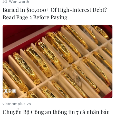
JG Wentworth
bình.
Buried In $10,000+ Of High-Interest Debt?
Trong khi đó, các khu vực cận Bắc cực ở Nga,
Read Page 2 Before Paying
Alaska (Mỹ) và Tây Bắc Canada cũng ghi nhận
mức nhiệt cao hơn ít nhất 3 độ C so với trung
bình.
WMO cảnh báo các hậu quả khôn lường nếu
việc Trái Đất ấm lên không bị ngăn chặn như
tình trạng thiếu lương thực, di dân và xung
đột./.
(TTXVN/Vietnam+)
vietnamplus.vn
Chuyển Bộ Công an thông tin 7 cá nhân bán