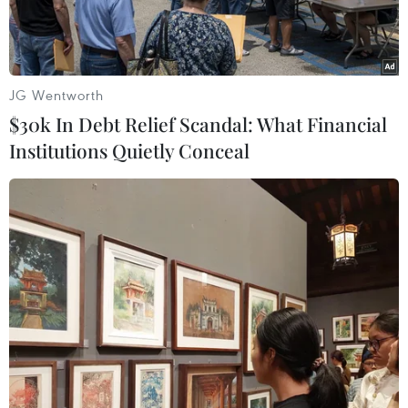
JG Wentworth
$30k In Debt Relief Scandal: What Financial
Institutions Quietly Conceal
Hồ La Angostura, cách Cochabamba, miền trung Bolivia
khoảng 14km bị cạn khô nước do nắng nóng kéo dài. (Nguồn:
AFP/TTXVN)
Ngày 14/11, Tổ chức Khí tượng thế giới (WMO)
của Liên hợp quốc cho biết năm 2016 có thể sẽ
là năm nóng kỷ lục.