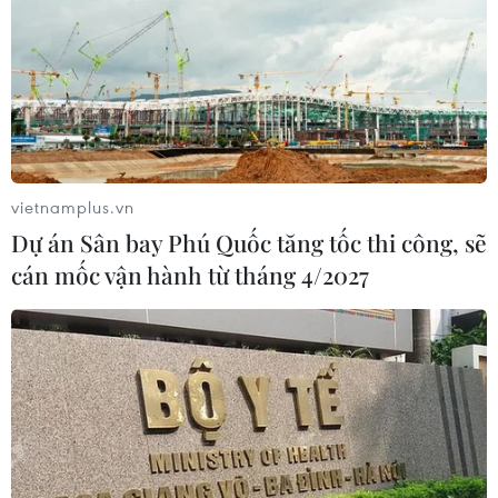
Xuất hiện áp thấp nhiệt đới trên khu
vực vịnh Bắc Bộ
07/08/2026 03:54
Lào Cai khẩn trương tìm kiếm 2
người mất tích do mưa lũ
vietnamplus.vn
07/08/2026 03:04
Dự án Sân bay Phú Quốc tăng tốc thi công, sẽ
cán mốc vận hành từ tháng 4/2027
Khẩn trương phân luồng giao thông
sau vụ sạt lở trên tuyến ĐT161 ở Lào
Cai
07/08/2026 02:37
Thời tiết ngày 7/8: Bắc Bộ và Bắc