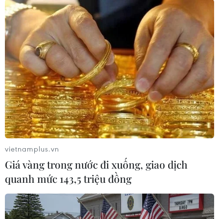
Phó Thủ tướng cũng nhấn mạnh vai trò, vị trí
quan trọng của Nghị quyết số 29/NQ-TW để cụ
thể hóa quan điểm, chủ trương của Đảng, Nhà
nước, coi “giáo dục là quốc sách hàng đầu,” phát
triển nguồn nhân lực trong xu thế chuyển đổi
mô hình phát triển trên thế giới từ dựa vào khai
thác tài nguyên thiên nhiên sang kinh tế tri
thức, chuyển đổi xanh, chuyển đổi số.
Đề xuất thí điểm hình thức hợp tác giáo dục
vietnamplus.vn
quốc tế mới
Giá vàng trong nước đi xuống, giao dịch
Bộ trưởng Bộ Giáo dục và Đào tạo Nguyễn Kim
quanh mức 143,5 triệu đồng
Sơn cho biết, Nghị quyết số 29/NQ-TW đã đề cập
một cách toàn diện, sâu sắc, thể hiện quan điểm
chỉ đạo, thể hiện quyết tâm chiến lược, quyết