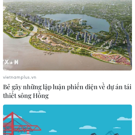
#giáo dục mầm non
#giáo dục đào tạo
#kinh tế tri thức
#chuyển đổi số
TP. Hà Nội
vietnamplus.vn
Theo dõi VietnamPlus
Bẻ gãy những lập luận phiến diện về dự án tái
thiết sông Hồng
TIN LIÊN QUAN