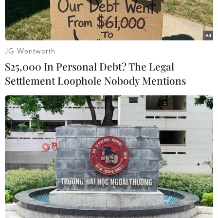
JG Wentworth
$25,000 In Personal Debt? The Legal
Settlement Loophole Nobody Mentions
Phó Thủ tướng Trần Hồng Hà phát biểu. (Ảnh: An Đăng/TTXVN)
Chiều 28/11, tại Trụ sở Chính phủ, Phó Thủ
tướng Trần Hồng Hà chủ trì cuộc họp với các bộ,
cơ quan, địa phương về tình hình triển khai
nhiệm vụ tổng kết 10 năm thực hiện Nghị quyết