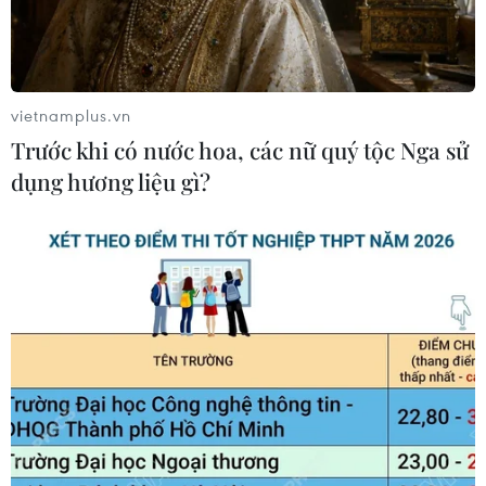
đại học song phương
27/11/2023 00:58
Chín biên bản ghi nhớ được ký kết giữa các đối tác Việt
Nam với các trường đại học và doanh nghiệp Anh trong
vietnamplus.vn
khuôn khổ chuyến công tác của lãnh đạo Bộ Giáo dục
Trước khi có nước hoa, các nữ quý tộc Nga sử
và Đào tạo tới Vương quốc Anh.
dụng hương liệu gì?