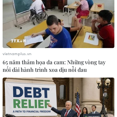
Nghị quyết số 29/NQ-TW. Nhìn lại 10 năm trong
quá trình triển khai để đánh giá những kết quả
đạt được, khó khăn, vướng mắc, tồn tại, hạn chế
và đề ra phương hướng, nhiệm vụ, giải pháp để
triển khai có hiệu quả hơn nữa công cuộc đổi
mới căn bản, toàn diện giáo dục-đào tạo giai
đoạn tới.
vietnamplus.vn
Thực hiện phân công của Bộ Chính trị, Ban cán
65 năm thảm họa da cam: Những vòng tay
sự đảng Bộ Giáo dục và Đào tạo coi đây là
nối dài hành trình xoa dịu nỗi đau
nhiệm vụ trọng tâm trong năm, thành lập Ban
Chỉ đạo với sự tham gia của các cơ quan, bộ,
ngành liên quan; làm việc với các địa phương,
tổ chức hội nghị chuyên đề, cuộc làm việc. Đến
nay, về cơ bản tiến độ công việc đã được triển
khai theo đúng kế hoạch đề ra.