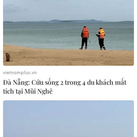
Ban đại diện cha mẹ học sinh không
được tự đặt các khoản thu, ép buộc
đóng góp
07/08/2026 10:30
Bộ Giáo dục và Đào tạo công bố
khung thời gian cố định từ năm học
2026-2027
vietnamplus.vn
07/08/2026 08:02
Đà Nẵng: Cứu sống 2 trong 4 du khách mất
tích tại Mũi Nghê
Thi lại tại Trường THPT Chuyên
Tuyên Quang: Thay nhân sự làm
công tác thi
07/08/2026 07:41