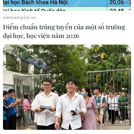
vietnamplus.vn
Việt Nam thúc đẩy sáng kiến quốc gia giáo
Điểm chuẩn trúng tuyển của một số trường
dục vì sự phát triển bền vững
đại học, học viện năm 2026
25/11/2023 04:54
Thứ trưởng Bộ Giáo dục và Đào tạo nhấn mạnh phát
triển bền vững không chỉ là bảo vệ môi trường sinh thái
mà còn phải đảm bảo những nhu cầu cơ bản của con
người, vì sự hạnh phúc của loài người.