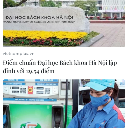
TIN CÙNG CHUYÊN MỤC
Điểm chuẩn trúng
tuyển của một số trường đại học, học
viện năm 2026
vietnamplus.vn
09/08/2026 23:25
Điểm chuẩn Đại học Bách khoa Hà Nội lập
đỉnh với 29,54 điểm
Năm học 2026-2027: Không dạy
trước lớp 1, đẩy mạnh STEM, AI và
tiếng Anh
09/08/2026 14:49
Tạm đình chỉ công tác đối với Giám
đốc Sở Giáo dục và Đào tạo tỉnh