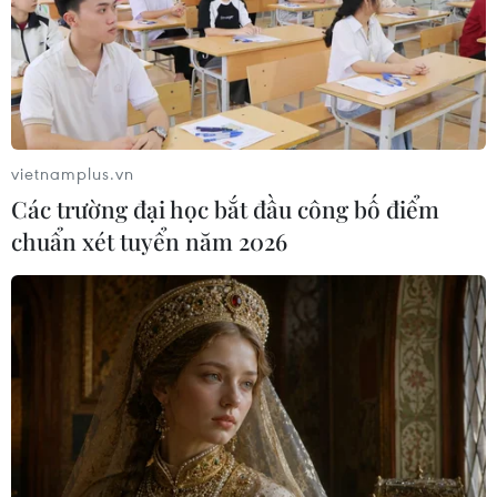
sách về giáo dục đào tạo, bồi dưỡng nguồn nhân lực
phát huy hiệu quả tích cực.
vietnamplus.vn
Các trường đại học bắt đầu công bố điểm
chuẩn xét tuyển năm 2026
Việt Nam-Anh thúc đẩy hợp tác giáo dục