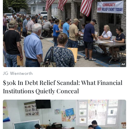
tâm chính trị rất lớn của Trung ương Đảng đối
với phát triển giáo dục-đào tạo.
JG Wentworth
$30k In Debt Relief Scandal: What Financial
Institutions Quietly Conceal
Quang cảnh hội nghị. (Ảnh: An Đăng/TTXVN)
Có thể nói, những đổi mới, phát triển giáo dục-
đào tạo đều liên quan đến các định hướng của