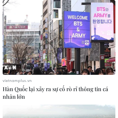
hợp tác giáo dục quốc tế mới tại những đô thị,
thành phố lớn để nâng cao chất lượng nguồn
nhân lực chất lượng cao; xem xét quan điểm về
mô hình, cơ chế quản lý, quản trị trong các
trường đại học bảo đảm tự chủ toàn diện, thực
chất cùng với quản lý chất lượng và chuyển đổi
số…/.
(TTXVN/Vietnam+)
vietnamplus.vn
Hàn Quốc lại xảy ra sự cố rò rỉ thông tin cá
nhân lớn