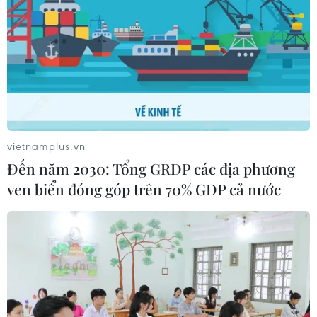
vietnamplus.vn
Đến năm 2030: Tổng GRDP các địa phương
ven biển đóng góp trên 70% GDP cả nước
Nâng cao chất lượng giáo dục cho bà con
dân tộc thiểu số vùng ĐBSCL
27/11/2023 09:37
Thời gian qua, hoạt động giáo dục trong vùng dân tộc ở
Đồng bằng Sông Cửu Long được đẩy mạnh, các chính