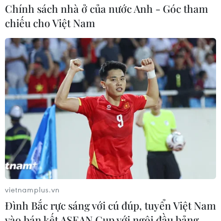
Chính sách nhà ở của nước Anh - Góc tham
chiếu cho Việt Nam
Một trẻ tử vong sau khi tiêm phòng vắcxin
5 trong 1 Combe Five
13/10/2020 08:45
Bệnh viện Đa khoa tỉnh Sơn La tiếp nhận 5 trẻ có độ tuổi
từ 2 đến 7 tháng có triệu chứng phản vệ sau tiêm vắcxin
5 trong 1 Combe Five, sau đó có một trẻ tử vong.
vietnamplus.vn
Đình Bắc rực sáng với cú đúp, tuyển Việt Nam
vào bán kết ASEAN Cup với ngôi đầu bảng