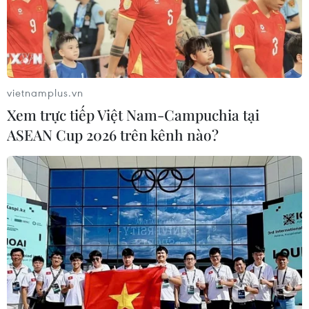
ban đầu bé N.T.B.T (sinh năm 2019, quê tỉnh An Giang)
tử vong là do sốc phản vệ sau tiêm chủng.
vietnamplus.vn
Xem trực tiếp Việt Nam-Campuchia tại
ASEAN Cup 2026 trên kênh nào?
Vụ trẻ tử vong sau khi tiêm vắcxin: Lô