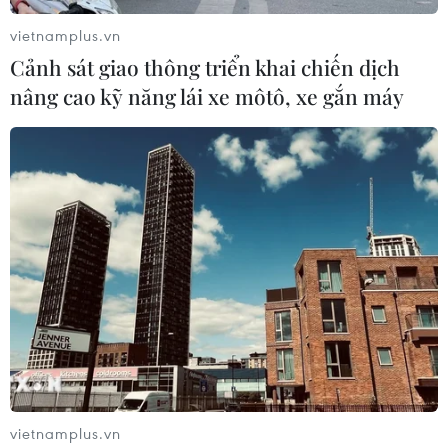
vietnamplus.vn
Tập huấn về công tác phòng, chống dịch
Cảnh sát giao thông triển khai chiến dịch
bệnh và an toàn tiêm chủng
nâng cao kỹ năng lái xe môtô, xe gắn máy
21/09/2020 08:39
Dự báo cuối 2020 và đầu 2021, tình hình dịch bệnh tiếp
tục diễn biến phức tạp, các bệnh dịch lưu hành trong
nước có nguy cơ bùng phát thành dịch do thời tiết rất
thuận lợi cho mầm bệnh phát triển.
vietnamplus.vn