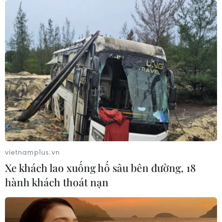
06/08/2026 07:05
Người dân không sử dụng sản phẩm
giảm cân không rõ nguồn gốc, chưa
được cấp phép
06/08/2026 04:22
Công nghệ Robot Da Vinci
nâng cao năng lực phẫu thuật
chuyên sâu tại Bệnh viện K
vietnamplus.vn
06/08/2026 02:13
Xe khách lao xuống hố sâu bên đường, 18
hành khách thoát nạn
Cứu nạn thành công 30 ngư dân của
tàu cá bị cháy trên vùng biển Khánh
Hòa