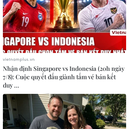
#Sơn La
#Tiêm chủng
#Vắcxin
#Sốc phản vệ
#Tử vong
#Trẻ sơ sinh
Sơn La
vietnamplus.vn
Nhận định Singapore vs Indonesia (20h ngày
7/8): Cuộc quyết đấu giành tấm vé bán kết
duy …
Theo dõi VietnamPlus