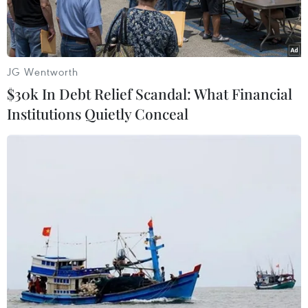
chuẩn.
JG Wentworth
$30k In Debt Relief Scandal: What Financial
Institutions Quietly Conceal
Quang cảnh buổi thông tin về trường hợp tai biến sau tiêm
chủng vắcxin. (Ảnh: Hữu Quyết/TTXVN)
Ngày 15/10, Sở Y tế tỉnh Sơn La cho biết, đơn vị
đã có kết luận về nguyên nhân tử vong sau tiêm