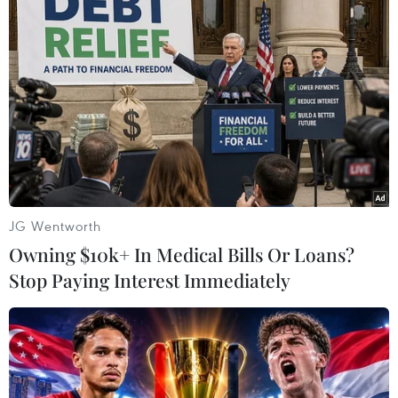
vào 16 giờ cùng ngày.
Ngoài ra, Bệnh viện Đa khoa tỉnh Sơn La cũng
tiếp nhận và điều trị cho 4 trẻ được gia đình
đưa vào viện sau khi tiêm vắcxin ComBE Five
(mũi 1-2-3) tại các trạm y tế xã, phường, trong số
đó, hai trẻ được chẩn đoán phản vệ độ 3 sau
tiêm phòng./.
(TTXVN/Vietnam+)
JG Wentworth
Owning $10k+ In Medical Bills Or Loans?
Stop Paying Interest Immediately