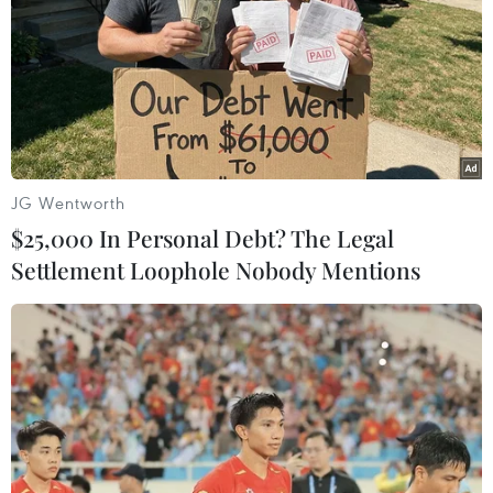
TIN LIÊN QUAN
JG Wentworth
$25,000 In Personal Debt? The Legal
Settlement Loophole Nobody Mentions
Đồng Nai: Một trẻ tử vong sau khi tiêm
vắcxin viêm não Nhật Bản B
15/09/2020 14:22
Bệnh viện Nhi đồng Đồng Nai xác định nguyên nhân