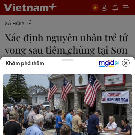
XÃ HỘI
Y TẾ
Xác định nguyên nhân trẻ tử
vong sau tiêm chủng tại Sơn
La
Khám phá thêm
Hữu Quyết
15/10/2020 07:24
Sở Y tế Sơn La kết luận, trẻ tử vong là do phản vệ
cấp độ IV không hồi phục với vắcxin DPT-VGB-Hib
(ComBE Five), loại trừ nguyên nhân do chất lượng
vắcxin kém và thực hành tiêm chủng sai quy