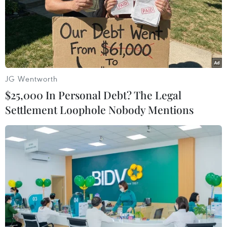
Theo dõi VietnamPlus
JG Wentworth
$25,000 In Personal Debt? The Legal
TIN LIÊN QUAN
Settlement Loophole Nobody Mentions