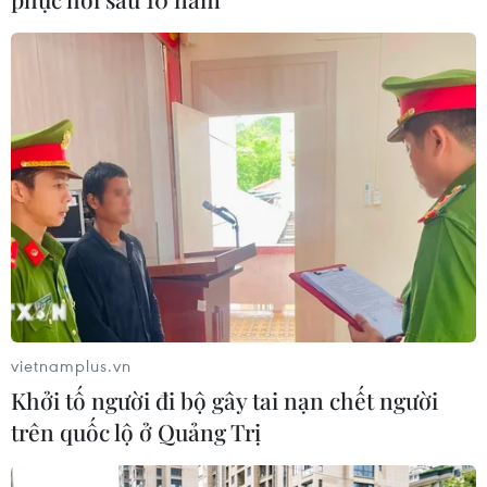
Toàn cảnh thế giới: Israel
cảnh báo trước khả năng Mỹ tấn
công toàn diện Iran
02/08/2026 04:00
Israel nâng mức cảnh báo trước khả
năng Mỹ tấn công Iran
02/08/2026 01:10
vietnamplus.vn
Xem thêm
Khởi tố người đi bộ gây tai nạn chết người
trên quốc lộ ở Quảng Trị