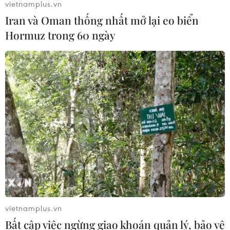
vietnamplus.vn
Iran và Oman thống nhất mở lại eo biển
Hormuz trong 60 ngày
vietnamplus.vn
Bất cập việc ngừng giao khoán quản lý, bảo vệ