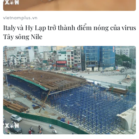
vietnamplus.vn
Italy và Hy Lạp trở thành điểm nóng của virus
Tây sông Nile
Người dân ở Dải Gaza chật vật tìm nước
sinh hoạt giữa xung đột
16/10/2023 12:26
Nhiều người dân ở Dải Gaza không được vệ sinh cá
nhân trong nhiều ngày khi Israel cắt nguồn cung nước,
điện và lương thực cho vùng lãnh thổ này sau khi bùng
phát xung đột với Lực lượng Hamas.