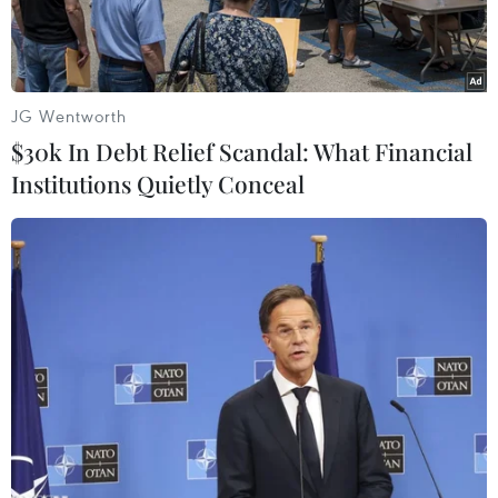
JG Wentworth
$30k In Debt Relief Scandal: What Financial
Institutions Quietly Conceal
Người dân Palestine sơ tán khỏi thành phố Gaza nhằm tránh
xung đột giữa Israel và Phong trào Hamas. (Ảnh: AFP/TTXVN)
Ngày 17/10, Quốc vương Jordan Abdullah II đã
cảnh báo về tình hình khốc liệt tại khu vực
Trung Đông nếu xung đột giữa Israel và Phong