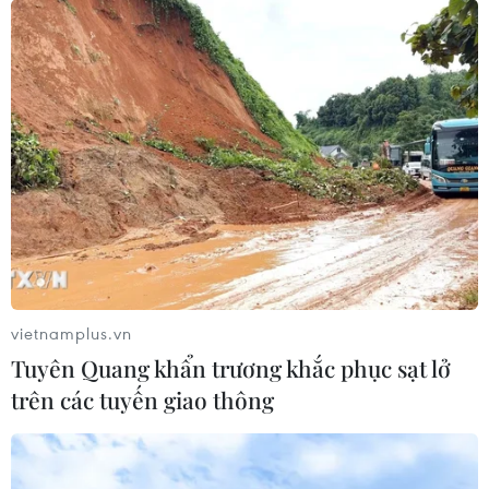
Tổng thống Ai Cập đã có các cuộc điện đàm riêng rẽ
với Tổng thống Nga, Thủ tướng các nước Canada, Hy
Lạp, Italy, Na Uy để thảo luận những diễn biến mới nhất
liên quan tình hình ở Dải Gaza.
vietnamplus.vn
Tuyên Quang khẩn trương khắc phục sạt lở
trên các tuyến giao thông