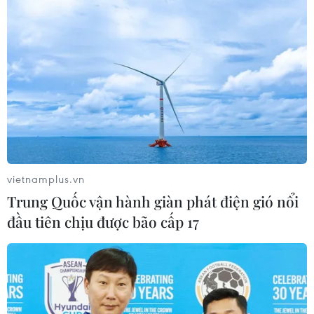
Hội đồng Bảo an tiếp tục bất đồng về cuộc
xung đột Hamas-Israel
17/10/2023 04:35
Theo Đại diện thường trực của Mỹ tại Liên hợp quốc, dự
thảo nghị quyết mà Moskva đưa ra chỉ đề cập chung
chung, mà không lên án đích danh Phong trào Hamas
trong cuộc xung đột với Israel.
vietnamplus.vn
Trung Quốc vận hành giàn phát điện gió nổi
đầu tiên chịu được bão cấp 17