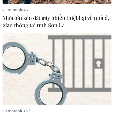
vietnamplus.vn
Mưa lớn kéo dài gây nhiều thiệt hại về nhà ở,
Tổng thống Mỹ: Các bên đạt bước
giao thông tại tỉnh Sơn La
tiến hướng tới chấm dứt xung đột với
Iran
03/08/2026 06:24
Tổng thống Trump thông báo thời
điểm Mỹ nối lại đàm phán với Iran
03/08/2026 00:50
Iran và Oman sắp đạt thỏa thuận về
tuyến hàng hải mới tại eo biển
Hormuz
vietnamplus.vn