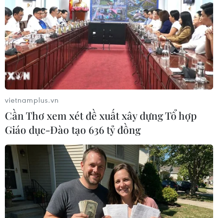
vietnamplus.vn
Cần Thơ xem xét đề xuất xây dựng Tổ hợp
Giáo dục-Đào tạo 636 tỷ đồng
#Dải Gaza
#Quốc vương Jordan Abdullah II
#xung đột lan rộng
#Hamas
Jordan