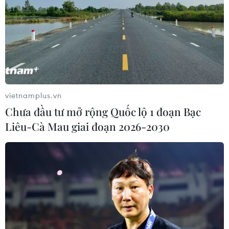
Italy có thể tham gia cơ chế xác minh
giải giáp Hezbollah tại Nam Liban
04/08/2026 22:42
Iran-Oman đàm phán thiết lập tuyến
hàng hải mới qua eo biển Hormuz
vietnamplus.vn
04/08/2026 22:42
Chưa đầu tư mở rộng Quốc lộ 1 đoạn Bạc
Liêu-Cà Mau giai đoạn 2026-2030
Cố vấn quân sự Iran tiết lộ
sốc, tuyên bố hàng trăm binh sĩ Mỹ
đã thiệt mạng
04/08/2026 15:51
Liban và Israel nối lại đàm phán trực