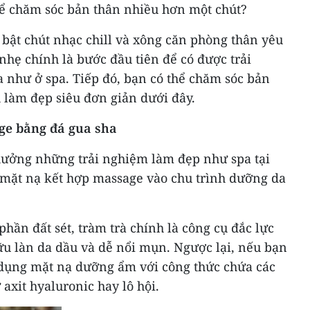
ể chăm sóc bản thân nhiều hơn một chút?
bật chút nhạc chill và xông căn phòng thân yêu
nhẹ chính là bước đầu tiên để có được trải
 như ở spa. Tiếp đó, bạn có thể chăm sóc bản
 làm đẹp siêu đơn giản dưới đây.
ge bằng đá gua sha
hưởng những trải nghiệm làm đẹp như spa tại
 mặt nạ kết hợp massage vào chu trình dưỡng da
phần đất sét, tràm trà chính là công cụ đắc lực
ữu làn da dầu và dễ nổi mụn. Ngược lại, nếu bạn
ử dụng mặt nạ dưỡng ẩm với công thức chứa các
xit hyaluronic hay lô hội.