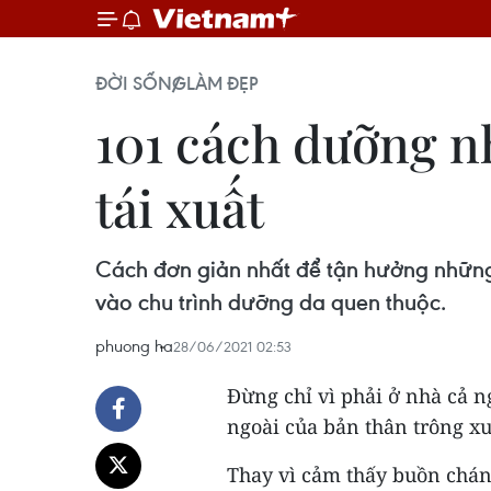
ĐỜI SỐNG
LÀM ĐẸP
101 cách dưỡng nh
tái xuất
Cách đơn giản nhất để tận hưởng những
vào chu trình dưỡng da quen thuộc.
phuong ha
28/06/2021 02:53
Đừng chỉ vì phải ở nhà cả n
ngoài của bản thân trông xu
Thay vì cảm thấy buồn chán 