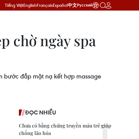
Tiếng Việt
English
Français
Español
中文
Русский
ẹp chờ ngày spa
hêm bước đắp mặt nạ kết hợp massage
ĐỌC NHIỀU
Chưa có bằng chứng truyền máu trẻ giúp
chống lão hóa