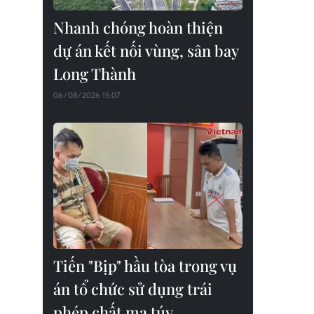
Nhanh chóng hoàn thiện
dự án kết nối vùng, sân bay
Long Thành
06/08/2026 15:07
Tiến "Bịp" hầu tòa trong vụ
án tổ chức sử dụng trái
phép chất ma túy