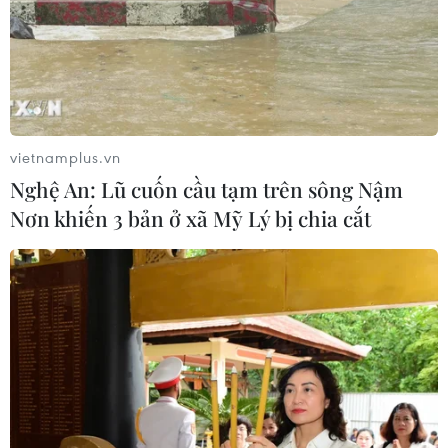
Lầu
08/08/2026 03:53
Kết luận số 75-KL/TW: Cà Mau chủ
động thích ứng với biến đổi khí hậu
vietnamplus.vn
08/08/2026 02:53
Nghệ An: Lũ cuốn cầu tạm trên sông Nậm
Nơn khiến 3 bản ở xã Mỹ Lý bị chia cắt
Quảng Trị quyết tâm bàn giao sớm
mặt bằng Dự án Nhà máy điện gió
LIG-Hướng Hóa 1
08/08/2026 02:33
Áp thấp nhiệt đới đổi hướng trên
vùng biển phía Đông khu vực vịnh