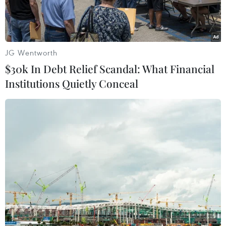
những đứa trẻ."
JG Wentworth
$30k In Debt Relief Scandal: What Financial
Institutions Quietly Conceal
Các tác giải, nhóm tác giả nhận giải A Liên hoan phim môi
trường toàn quốc lần thứ 7. (Ảnh: Hoàng Minh)
Vượt qua gần 90 tác phẩm tham dự Liên hoan
phim môi trường toàn quốc lần thứ 7 (năm