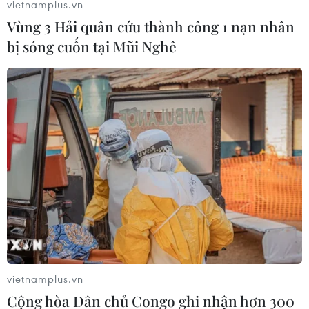
vietnamplus.vn
TIN LIÊN QUAN
Vùng 3 Hải quân cứu thành công 1 nạn nhân
bị sóng cuốn tại Mũi Nghê
Luật Bảo vệ môi trường sửa đổi: Tham vấn
cộng đồng cần phải vì dân
vietnamplus.vn
24/10/2020 02:26
Cộng hòa Dân chủ Congo ghi nhận hơn 300
Theo ý kiến của một số đại biểu Quốc hội và giới