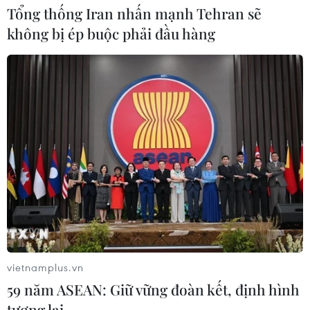
Tổng thống Iran nhấn mạnh Tehran sẽ
Từ Quảng Ninh đến Quảng Trị chủ
không bị ép buộc phải đầu hàng
động ứng phó với áp thấp nhiệt đới
07/08/2026 08:21
Hạn hán nghiêm trọng đe dọa "huyết
mạch" kinh tế châu Âu
07/08/2026 07:58
17 giờ ngày 7/8, mở cửa tràn xả mặt
điều tiết hồ chứa thủy điện Lai Châu
07/08/2026 07:28
vietnamplus.vn
59 năm ASEAN: Giữ vững đoàn kết, định hình
tương lai