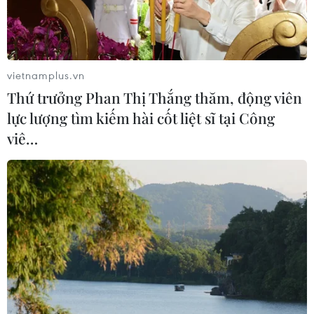
Bắc Bộ
07/08/2026 23:29
Campuchia nỗ lực bảo tồn động vật
vietnamplus.vn
hoang dã trước nguy cơ tuyệt chủng
Thứ trưởng Phan Thị Thắng thăm, động viên
07/08/2026 22:45
lực lượng tìm kiếm hài cốt liệt sĩ tại Công
viê…
Áp thấp nhiệt đới trên vịnh Bắc Bộ sẽ
gây ảnh hưởng thế nào tới Việt Nam?
07/08/2026 14:38
Nứt núi, Thanh Hóa sơ tán khẩn cấp
nhiều hộ dân
07/08/2026 13:17