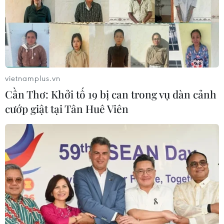
vietnamplus.vn
Cần Thơ: Khởi tố 19 bị can trong vụ dàn cảnh
cướp giật tại Tân Huê Viên