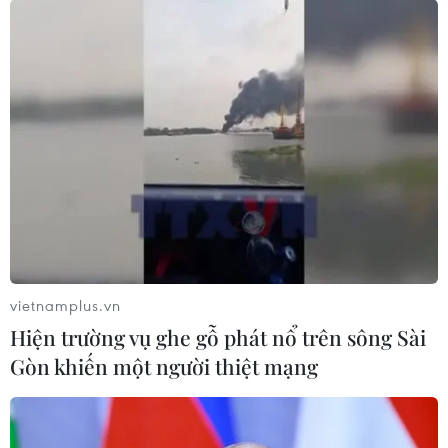
Ô nhiễm môi trường tại các địa phương:
Xử nghiêm các hành vi vi phạm
28/10/2020 02:27
Trước tình trạng ô nhiễm môi trường đang “nóng” tại
nhiều địa phương, cử tri một số tỉnh kiến nghị Luật Bảo
vệ môi trường sửa đổi năm 2020 cần tăng mức xử phạt
các trường hợp vi phạm...
vietnamplus.vn
Hiện trường vụ ghe gỗ phát nổ trên sông Sài
Gòn khiến một người thiệt mạng