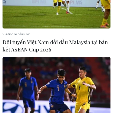
vai trò sống còn đối với con người.
vietnamplus.vn
Đội tuyển Việt Nam đối đầu Malaysia tại bán
kết ASEAN Cup 2026
LHQ kêu gọi thế giới đồng thuận ngăn
chặn khủng hoảng hệ sinh thái