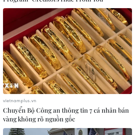
đổi địa điểm tổ chức hội nghị sẽ tăng cơ hội để
các nhóm phi lợi nhuận tham gia./.
(TTXVN/Vietnam+)
vietnamplus.vn
Chuyển Bộ Công an thông tin 7 cá nhân bán
vàng không rõ nguồn gốc