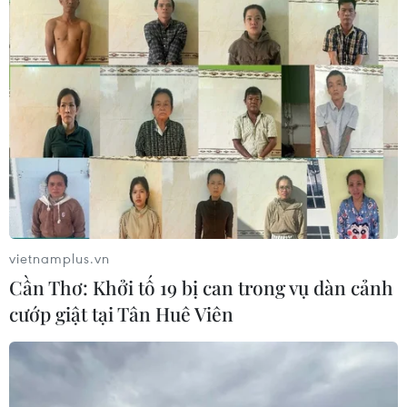
vietnamplus.vn
Cần Thơ: Khởi tố 19 bị can trong vụ dàn cảnh
cướp giật tại Tân Huê Viên