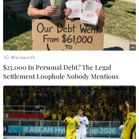
JG Wentworth
$25,000 In Personal Debt? The Legal
Settlement Loophole Nobody Mentions
Thế giới chưa đạt đột phá cần thiết trong
bảo vệ hệ sinh thái toàn cầu
11/10/2021 11:28
Bà Elizabeth Maruma cho rằng thế giới đã không đạt
được những “đột phá” cần thiết trong giai đoạn 2011-
2020 và đã không bảo vệ được hệ sinh thái vốn đóng