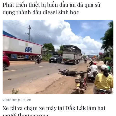
Phát triển thiết bị biến dầu ăn đã qua sử
dụng thành dầu diesel sinh học
Mất đa dạng sinh học khiến nhiều nước
thiệt hại kinh tế nghiêm trọng
23/06/2022 07:26
Các hệ sinh thái quan trọng sụp đổ sẽ ảnh hưởng
nghiêm trọng tới các ngành phụ thuộc vào thiên nhiên
như chăn nuôi, đánh bắt cá - vốn đóng vai trò chủ chốt
trong một số nền kinh tế.
vietnamplus.vn
Xe tải va chạm xe máy tại Đắk Lắk làm hai
người thương vong