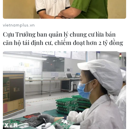
vietnamplus.vn
Cựu Trưởng ban quản lý chung cư lừa bán
căn hộ tái định cư, chiếm đoạt hơn 2 tỷ đồng
TIN CÙNG CHUYÊN MỤC
Áp thấp nhiệt đới đã suy yếu thành
một vùng áp thấp
08/08/2026 14:19
Trung Quốc nâng mức ứng phó khẩn
cấp với bão Dolphin
08/08/2026 07:10