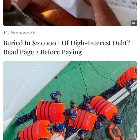
JG Wentworth
Buried In $10,000+ Of High-Interest Debt?
Read Page 2 Before Paying
Một góc rừng nhiệt đới tại Cộng hòa Dân chủ Congo. (Nguồn:
DeAgostini/Getty Images)
Các nỗ lực soạn thảo một thỏa thuận toàn cầu
đầy tham vọng nhằm ngăn chặn sự mất đa dạng
sinh thái đã đạt một tiến bộ nhỏ trong các cuộc