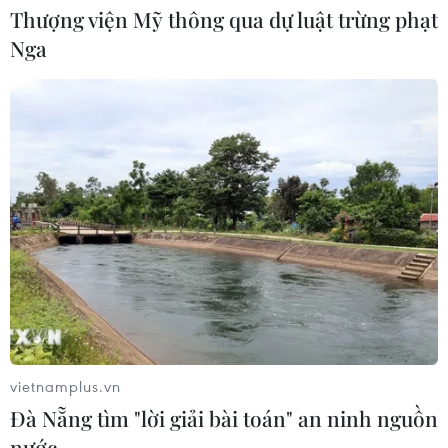
Thượng viện Mỹ thông qua dự luật trừng phạt
Xem thêm
Nga
CƠ QUAN CHỦ QUẢN: THÔNG TẤN XÃ VIỆT NAM
Tổng Biên tập: TRẦN TIẾN DUẨN
Phó Tổng Biên tập: NGUYỄN THỊ TÁM, KHÚC THANH
THỦY
Sở hữu trí tuệ
Quy định sử dụng
RSS
Hỗ trợ
vietnamplus.vn
Đà Nẵng tìm "lời giải bài toán" an ninh nguồn
Ngôn ngữ
TTXVN
nước