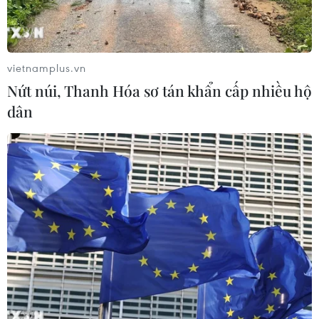
đồng
03/08/2026 13:47
vietnamplus.vn
Xem thêm
Nứt núi, Thanh Hóa sơ tán khẩn cấp nhiều hộ
dân
CƠ QUAN CHỦ QUẢN: THÔNG TẤN XÃ VIỆT NAM
Tổng Biên tập: TRẦN TIẾN DUẨN
Phó Tổng Biên tập: NGUYỄN THỊ TÁM, KHÚC THANH
THỦY
Sở hữu trí tuệ
Quy định sử dụng
RSS
Hỗ trợ