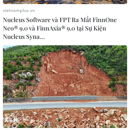
vietnamplus.vn
Nucleus Software và FPT Ra Mắt FinnOne
Neo® 9.0 và FinnAxia® 9.0 tại Sự Kiện
Nucleus Syna…
Các doanh nghiệp TP. HCM cần tuyển
dụng khoảng 27.000 lao động
23/01/2015 01:32
Dự kiến trong tháng 2/2015, các doanh nghiệp có nhu
cầu tuyển dụng khoảng 27.000 lao động tập trung ở
các nhóm ngành nghề như marketing, bán hàng, tiếp thị
sản phẩm, dịch vụ du lịch.