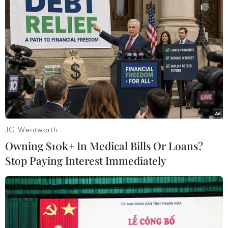
#Thành phố Hồ Chí Minh
#Doanh nghiệp
#Khu chế xuất
#Khu công nghiệp
#Phúc lợi
#Thị trường lao động
#Người lao động
#Tết Ất Mùi
JG Wentworth
Tp. Hồ Chí Minh
Owning $10k+ In Medical Bills Or Loans?
Stop Paying Interest Immediately
Theo dõi VietnamPlus