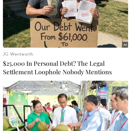
thêm 150.000 lao động
03/07/2014 08:29
Dự báo trong 6 tháng cuối năm nay, các doanh nghiệp
trên địa bàn Thành phố Hồ Chí Minh có nhu cầu tuyển
dụng 150.000 lao động.
JG Wentworth
$25,000 In Personal Debt? The Legal
Settlement Loophole Nobody Mentions