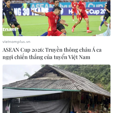
vietnamplus.vn
ASEAN Cup 2026: Truyền thông châu Á ca
TIN CÙNG CHUYÊN MỤC
ngợi chiến thắng của tuyển Việt Nam
Grab bị phạt 1,36 tỷ đồng do vi phạm
quy định bảo vệ quyền lợi người tiêu
dùng
08/08/2026 04:15
Naver và NVIDIA tăng tốc xây dựng
“Nhà máy AI,” hướng tới doanh thu