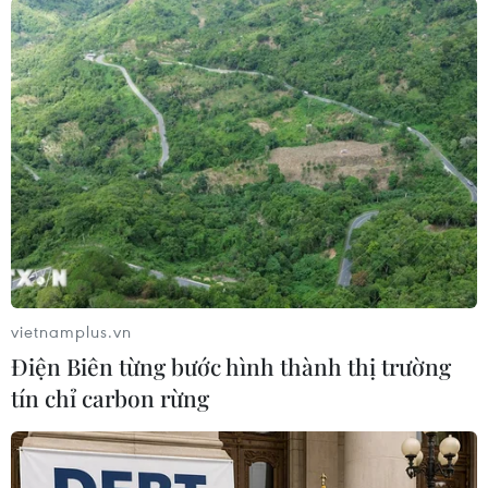
động.
Dự kiến nhu cầu tuyển dụng trong tháng 3
khoảng 23.000 chỗ làm việc, tập trung nhiều
trong các nhóm ngành nghề như dệt may-giày
da, chế biến thực phẩm, nhựa-bao bì, xây dựng,
công nghệ thông tin, cơ khí, kinh doanh-bán
hàng./.
(TTXVN/Vietnam+)
vietnamplus.vn
Điện Biên từng bước hình thành thị trường
tín chỉ carbon rừng