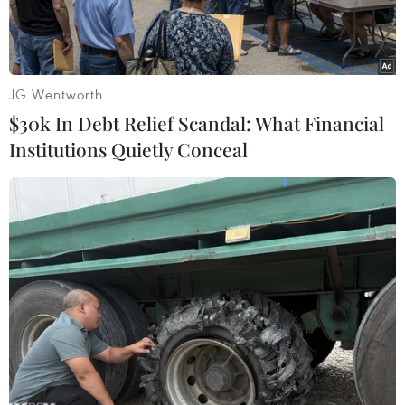
JG Wentworth
$30k In Debt Relief Scandal: What Financial
Institutions Quietly Conceal
Ảnh
minh
họa. (Ảnh: Trần Việt/TTXVN)
Ngày 24/2 (mùng 6 Tết), Ban quản lý các Khu
chế xuất, khu công nghiệp Thành phố Hồ Chí
Minh (Hepza) cho biết sau kỳ nghỉ Tết Ất Mùi