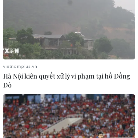
vietnamplus.vn
Hà Nội kiên quyết xử lý vi phạm tại hồ Đồng
Đò