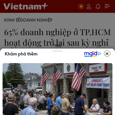
KINH TẾ
DOANH NGHIỆP
65% doanh nghiệp ở TP.HCM
hoạt động trở lại sau kỳ nghỉ
Tết
Khám phá thêm
Thu Hoài
24/02/2015 09:43
Ngày 24/2 (mùng 6 Tết), 700 doanh nghiệp,
chiếm 65% số doanh nghiệp ở các khu công
nghiệp tại TP.HCM đã hoạt động trở lại sau kỳ nghỉ
Tết.