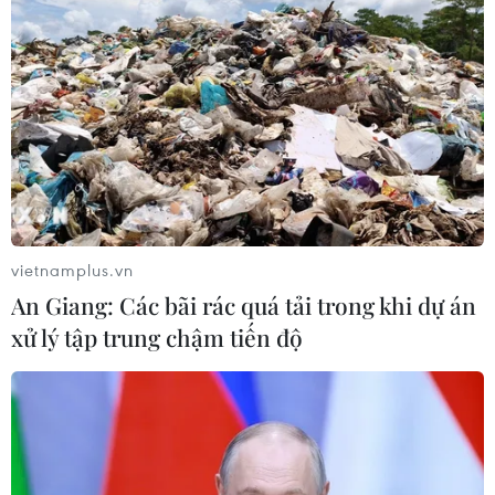
Công nghệ AI từ OPES gây ấn tượng
tại Vietnam Insurance Summit 2026
05/08/2026 08:10
Từ thương cảng Sài Gòn đến trung
tâm tài chính quốc tế nhìn từ
Vietcombank Tower
05/08/2026 08:09
vietnamplus.vn
An Giang: Các bãi rác quá tải trong khi dự án
Gia Lai chấp thuận hai dự án chăn
xử lý tập trung chậm tiến độ
nuôi công nghệ cao trị giá hơn 3.600
tỷ đồng
05/08/2026 06:29
Walt Disney đồng ý bán 50% cổ phần