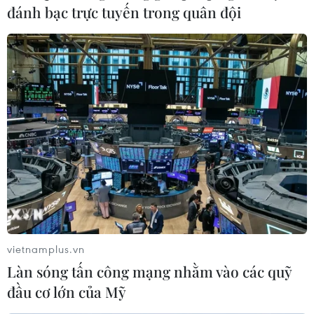
đánh bạc trực tuyến trong quân đội
tuyệt vời để tận hưởng ánh nắng mặt trời trong mùa
Đông.”
vietnamplus.vn
Làn sóng tấn công mạng nhằm vào các quỹ
đầu cơ lớn của Mỹ
Ai Cập mở cửa đón khách tham quan hai