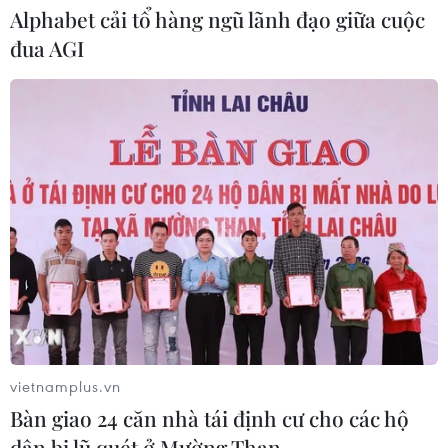
Alphabet cải tổ hàng ngũ lãnh đạo giữa cuộc
Tháp Nhạn Đắk Lắk - Tháp cổ cất giữ
đua AGI
nền văn hóa Chăm đặc sắc
31/07/2026 22:30
Khánh Hòa sẽ tổ chức Ngày Văn hóa,
Du lịch năm 2026 tại Quảng Trị
31/07/2026 09:34
Xem thêm
vietnamplus.vn
Bàn giao 24 căn nhà tái định cư cho các hộ
dân bị lũ quét ở Mường Than