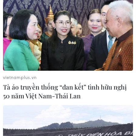
vào năm 2028./.
(TTXVN/Vietnam+)
vietnamplus.vn
Tà áo truyền thống “đan kết” tình hữu nghị
50 năm Việt Nam-Thái Lan
#Ai Cập
#du lịch
#du khách
#phục hồi
#Cairo