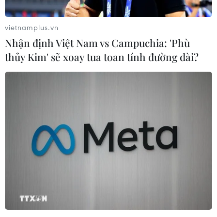
vietnamplus.vn
Nhận định Việt Nam vs Campuchia: 'Phù
thủy Kim' sẽ xoay tua toan tính đường dài?
Ai Cập mở cửa miễn phí các địa điểm
khảo cổ nhân Ngày Du lịch thế giới
26/09/2022 06:57
Cùng với chương trình miễn phí vé tham quan các địa
điểm khảo cổ học, Ai Cập phát động một số chiến dịch
quảng cáo mới nhằm kích cầu du lịch ở nước này.