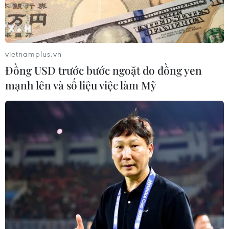
vietnamplus.vn
Đồng USD trước bước ngoặt do đồng yen
Ai Cập nỗ lực bảo vệ ngành du lịch
mạnh lên và số liệu việc làm Mỹ
trước dịch COVID-19
09/03/2020 01:53
Các quan chức Ai Cập đang nỗ lực thúc đẩy và quảng
bá hoạt động du lịch, trong bối cảnh nước này đang
chịu ảnh hưởng bởi dịch COVID-19, đặc biệt là sau khi
phát hiện các ca nhiễm trên một du thuyền.