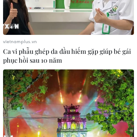
vietnamplus.vn
Ca vi phẫu ghép da đầu hiếm gặp giúp bé gái
phục hồi sau 10 năm