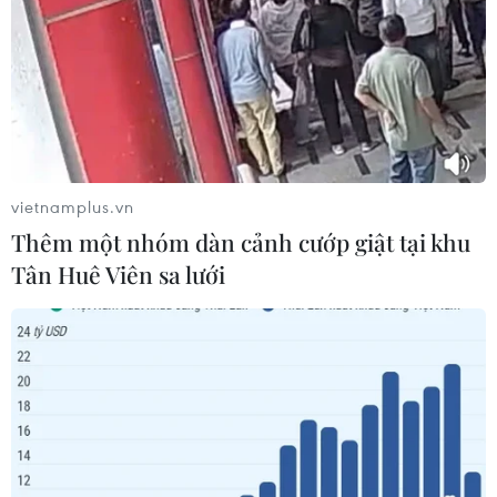
04/08/2026 07:36
Khám phá Okayama - thành phố
phía Tây của Nhật Bản
04/08/2026 07:19
vietnamplus.vn
Thêm một nhóm dàn cảnh cướp giật tại khu
Quảng Ngãi: Chiêm ngưỡng
Tân Huê Viên sa lưới
cảnh sắc tuyệt đẹp của gành Đá Đỏ
04/08/2026 07:08
Kayabuki no Sato - ngôi làng
cổ mang vẻ đẹp mộc mạc, nguyên sơ
của Kyoto