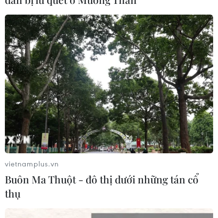
CƠ QUAN CHỦ QUẢN: THÔNG TẤN XÃ VIỆT NAM
Tổng Biên tập: TRẦN TIẾN DUẨN
Phó Tổng Biên tập: NGUYỄN THỊ TÁM, KHÚC THANH
THỦY
Sở hữu trí tuệ
Quy định sử dụng
RSS
Hỗ trợ
Ngôn ngữ
TTXVN
Dịch vụ tin
Quảng cáo
Liên hệ
vietnamplus.vn
Buôn Ma Thuột - đô thị dưới những tán cổ
thụ
Giấy phép số: 1374/GP-BTTTT do Bộ Thông tin và Truyền thông
cấp ngày 11/9/2008.