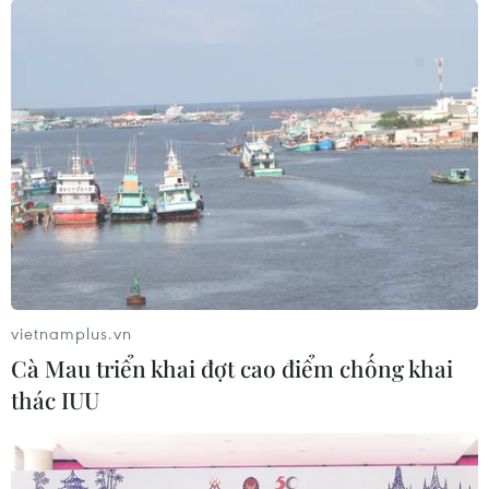
lăng mộ cổ sau 20 năm phát hiện
12/02/2023 02:00
Du khách có cơ hội khám phá hai lăng mộ phát hiện từ
năm 2002, với những bằng chứng sinh động về tập
quán chôn cất các quan chức cấp cao trong Vương triều
thứ 18 của thời kỳ Ai Cập cổ đại.
vietnamplus.vn
Cà Mau triển khai đợt cao điểm chống khai
thác IUU