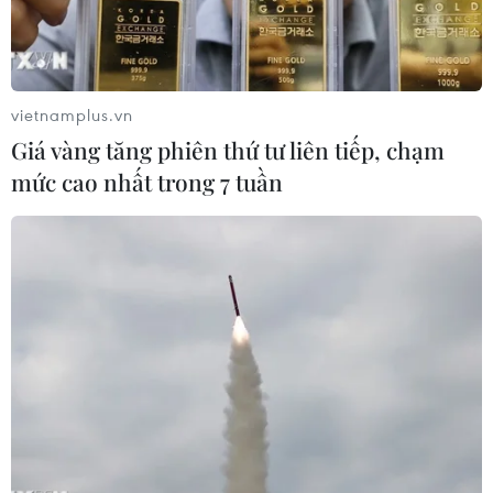
vietnamplus.vn
Giá vàng tăng phiên thứ tư liên tiếp, chạm
mức cao nhất trong 7 tuần
Khách du lịch tham quan Kim tự tháp Khufu ở Giza (Ai Cập),
ngày 2/3/2023. (Ảnh: THX/TTXVN)
Trong số đặc biệt chuyên về du lịch, Tạp chí
Time đã lựa chọn quần thể kim tự tháp Giza và
các di tích lịch sử trong khu khảo cổ Saqqara
của Ai Cập là một trong những địa điểm tuyệt