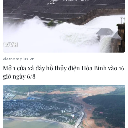
#kim tự tháp
Ai Cập
Theo dõi VietnamPlus
TIN LIÊN QUAN
vietnamplus.vn
Mở 1 cửa xả đáy hồ thủy điện Hòa Bình vào 16
giờ ngày 6/8