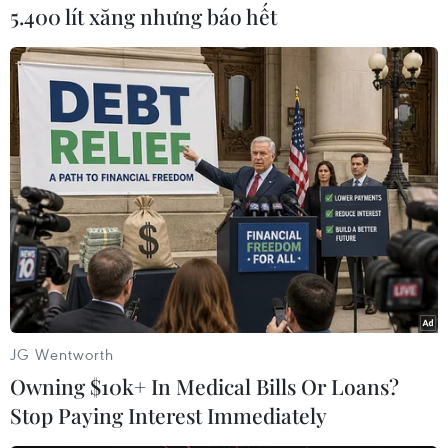
pháp này cần phải được áp dụng ở vùng thủ đô
5.400 lít xăng nhưng báo hết
quốc gia (gồm miền Bắc Ấn Độ và các thành
phố, thị trấn xung quanh New Delhi), vốn cũng
có chất lượng không khí xấu để kiểm soát ô
nhiễm hiệu quả./.
(TTXVN/Vietnam+)
JG Wentworth
Owning $10k+ In Medical Bills Or Loans?
Stop Paying Interest Immediately