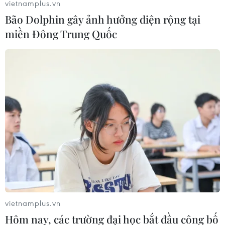
vietnamplus.vn
Bão Dolphin gây ảnh hưởng diện rộng tại
miền Đông Trung Quốc
Ô nhiễm không khí ở mức thấp vẫn có thể
đe dọa tới sức khỏe
12/08/2022 10:35
Theo kết quả điều tra dân số của hơn 7 triệu người
Canada từ năm 1981 đến năm 2016, mặc dù có không
khí tương đối trong lành, song mỗi năm, gần 8.000
người Canada vẫn tử vong sớm do ô nhiễm không khí.
vietnamplus.vn
Hôm nay, các trường đại học bắt đầu công bố