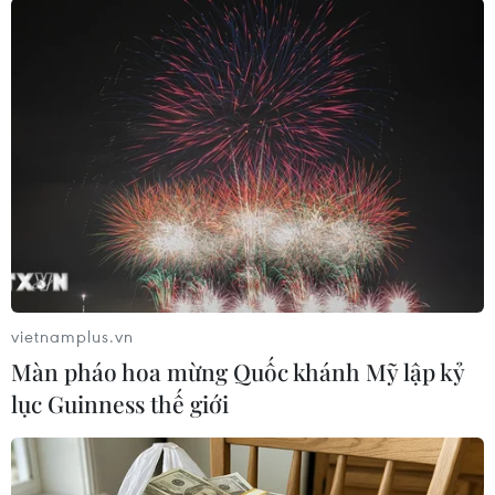
#Ô nhiễm môi trường
#Bụi mịn
#Khói mù dày đặc ở New Delhi
Ấn Độ
Theo dõi VietnamPlus
vietnamplus.vn
Màn pháo hoa mừng Quốc khánh Mỹ lập kỷ
lục Guinness thế giới
TIN LIÊN QUAN