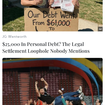
phủ bởi lớp sương mù dày tạo thành những hạt mưa
nhỏ li ti, gió lặng nên khả năng phát tán các chất ô
nhiễm thấp khiến ô nhiễm bụi mịn ở mức cao.
JG Wentworth
$25,000 In Personal Debt? The Legal
Settlement Loophole Nobody Mentions
Hầu hết các thành phố ở EU vượt ngưỡng