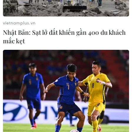
vietnamplus.vn
Nhật Bản: Sạt lở đất khiến gần 400 du khách
mắc kẹt
TIN CÙNG CHUYÊN MỤC
Cháy rừng nghiêm trọng tại Canada,
cảnh báo lũ quét ở Đông Nam nước
Mỹ
09/08/2026 06:28
Lâm Đồng: Mưa lớn gây sạt lở đèo
Con Ó, cây đổ trên đèo Bảo Lộc