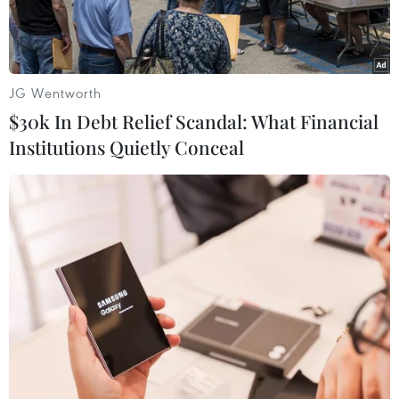
phép.
JG Wentworth
$30k In Debt Relief Scandal: What Financial
Institutions Quietly Conceal
Khói mù dày đặc đã bao trùm thủ đô New Delhi của Ấn Độ.
(Nguồn Reuters.)
Ngày 29/11, khói mù dày đặc đã bao trùm thủ đô
New Delhi của Ấn Độ khi ô nhiễm không khí
ngày càng tồi tệ vào mùa Đông, với nồng độ bụi