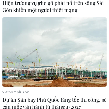
Hiện trường vụ ghe gỗ phát nổ trên sông Sài
07/08/2026 07:10
Gòn khiến một người thiệt mạng
Xem thêm
CƠ QUAN CHỦ QUẢN: THÔNG TẤN XÃ VIỆT NAM
Tổng Biên tập: TRẦN TIẾN DUẨN
Phó Tổng Biên tập: NGUYỄN THỊ TÁM, KHÚC THANH
THỦY
vietnamplus.vn
Sở hữu trí tuệ
Quy định sử dụng
Dự án Sân bay Phú Quốc tăng tốc thi công, sẽ
RSS
Hỗ trợ
cán mốc vận hành từ tháng 4/2027