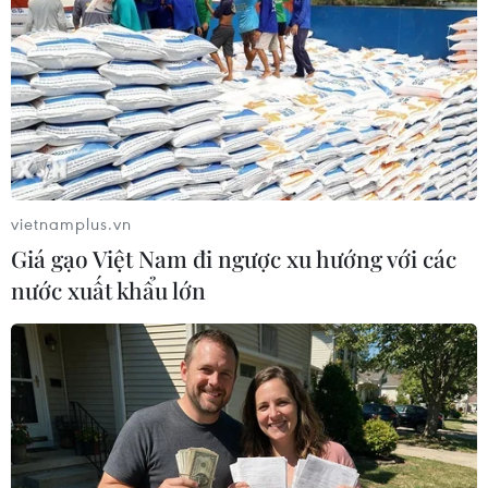
vietnamplus.vn
Giá gạo Việt Nam đi ngược xu hướng với các
nước xuất khẩu lớn
Không khí tại thủ đô Hà Nội và vùng lân
cận ô nhiễm nặng
15/01/2022 02:01
Lúc 8 giờ ngày 15/1, Hà Nội và các vùng lân cận bị bao