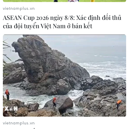
09/08/2026 06:20
vietnamplus.vn
ASEAN Cup 2026 ngày 8/8: Xác định đối thủ
của đội tuyển Việt Nam ở bán kết
Mưa lớn gây ngập cục bộ, chia cắt
một số khu vực miền núi Quảng Trị
09/08/2026 04:35
Bão Dolphin gây ảnh hưởng diện
rộng tại miền Đông Trung Quốc
09/08/2026 04:23
Nhật Bản: Sạt lở đất khiến gần 400
du khách mắc kẹt
vietnamplus.vn
09/08/2026 03:52