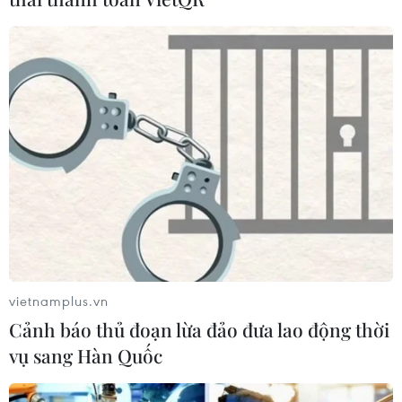
sớm bệnh Alzheimer
30/07/2026 14:27
Virus H5N1 lây lan trong quần thể
chim bản địa tại Australia
29/07/2026 11:42
UNAIDS cảnh báo nguy cơ đại dịch
HIV/AIDS bùng phát trở lại
29/07/2026 05:17
vietnamplus.vn
Cảnh báo thủ đoạn lừa đảo đưa lao động thời
vụ sang Hàn Quốc
Johnson & Johnson chi 5,5 tỷ USD
dàn xếp vụ kiện phấn rôm gây ung