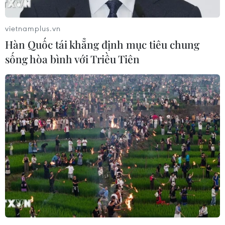
vietnamplus.vn
Hàn Quốc tái khẳng định mục tiêu chung
Nam Phi nởi lỏng quy định bắt buộc đeo
sống hòa bình với Triều Tiên
khẩu trang tại nơi công cộng
23/03/2022 00:06
Người dẫn vẫn bắt buộc đeo khẩu trang tại các không
gian kín như trong cửa hàng, văn phòng, phương tiện
công cộng... nhưng không phải đeo khẩu trang ở không
gian mở như đi bộ, buổi tụ tập ngoài trời.