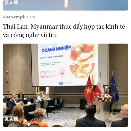
vietnamplus.vn
Thái Lan-Myanmar thúc đẩy hợp tác kinh tế
và công nghệ vũ trụ
TIN CÙNG CHUYÊN MỤC
Italy và Hy Lạp trở thành điểm nóng
của virus Tây sông Nile
06/08/2026 13:24