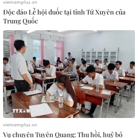
vietnamplus.vn
Độc đáo Lễ hội đuốc tại tỉnh Tứ Xuyên của
Trung Quốc
Chính phủ Campuchia xem xét bỏ quy
định đeo khẩu trang bắt buộc
04/04/2022 10:03
Thủ tướng Hun Sen cho biết đang cân nhắc dỡ bỏ quy
định đeo khẩu trang bắt buộc thí điểm trước tiên tại 2
tỉnh Preah Vihear và Oddar Meanchey và có thể mở
rộng quy định nếu thành công.
vietnamplus.vn
Vụ chuyên Tuyên Quang: Thu hồi, huỷ bỏ