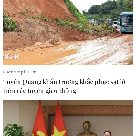
Số ca mắc sởi tại Mỹ lập đỉnh 30 năm
do tỷ lệ tiêm chủng giảm
24/07/2026 23:59
Mỹ điều tra một đợt bùng phát bệnh
vietnamplus.vn
tả do ký sinh trùng cyclospora
Tuyên Quang khẩn trương khắc phục sạt lở
24/07/2026 05:44
trên các tuyến giao thông
Mỹ thu hồi gần 1,6 triệu quả trứng do
nguy cơ nhiễm khuẩn Salmonella
24/07/2026 05:34