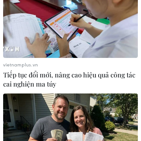
TIN LIÊN QUAN
vietnamplus.vn
Tiếp tục đổi mới, nâng cao hiệu quả công tác
cai nghiện ma túy
Việc bắt buộc đeo khẩu trang giúp giảm
72% ca mắc tại trường học Mỹ
11/03/2022 09:32
CDC đã khuyến nghị đeo khẩu trang trong không gian