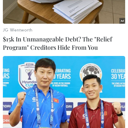
JG Wentworth
$15k In Unmanageable Debt? The "Relief
Program" Creditors Hide From You
Người dân đeo khẩu trang phòng dịch COVID-19 tại Seoul, Hàn
Quốc ngày 26/1. (Ảnh: Kyodo/TTXVN)
Với việc tất cả các quy tắc giãn cách xã hội ngoại
trừ đeo khẩu trang sẽ kết thúc trong tuần tới,
người dân Hàn Quốc đang háo hức trở lại cuộc
sống bình thường trước khi dịch COVID-19 bùng