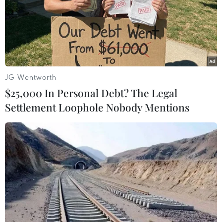
kín ở những khu vực có tỷ lệ lây nhiễm cao trong cộng
đồng và đưa ra những biện pháp phòng dịch tương tự
cho môi trường học đường.
JG Wentworth
$25,000 In Personal Debt? The Legal
Settlement Loophole Nobody Mentions