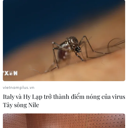
bang chứng kiến số ca mắc COVID-19 mới gia tăng do
sự lây lan của "biến thể tàng hình" BA.2.
vietnamplus.vn
Italy và Hy Lạp trở thành điểm nóng của virus
Tây sông Nile