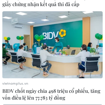
giấy chứng nhận kết quả thi đã cấp
Mỹ vẫn yêu cầu đeo khẩu trang khi đi máy
bay, phương tiện công cộng
vietnamplus.vn
14/04/2022 07:20
BIDV chốt ngày chia 498 triệu cổ phiếu, tăng
Mỹ yêu cầu đeo khẩu trang bắt buộc với người đi máy
vốn điều lệ lên 77.783 tỷ đồng
bay, sử dụng phương tiện công cộng trong khi nhiều