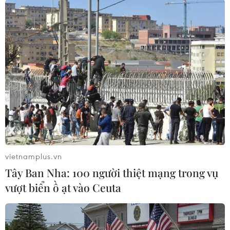
mặt hàng này tăng lên, chính phủ đã triển khai
kế hoạch phân bổ khẩu trang thông qua các
hiệu thuốc vào tháng 3/2020 và thực hiện trong
4 tháng cho đến khi nguồn cung ổn định.
Kể từ tháng 11 năm đó, việc đeo khẩu trang đã
trở thành quy định bắt buộc ở những địa điểm
công cộng trong nhà cũng như ngoài trời./.
(TTXVN/Vietnam+)
vietnamplus.vn
Tây Ban Nha: 100 người thiệt mạng trong vụ
vượt biển ồ ạt vào Ceuta