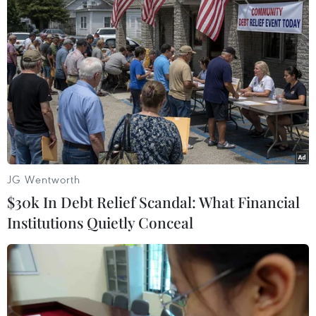
#đeo khẩu trang
#dịch covid 19
#bụi mịn
#lây nhiễm COVID-19
Hàn Quốc
JG Wentworth
$30k In Debt Relief Scandal: What Financial
Theo dõi VietnamPlus
Institutions Quietly Conceal