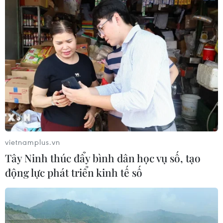
hụt viện trợ
05/08/2026 06:41
Tổng thống Hàn Quốc nhấn mạnh
duy trì hòa bình trên bán đảo Triều
Tiên
05/08/2026 05:58
Nhật Bản thúc đẩy phát triển lò phản
ứng modul cỡ nhỏ
vietnamplus.vn
05/08/2026 04:59
Tây Ninh thúc đẩy bình dân học vụ số, tạo
động lực phát triển kinh tế số
Mỹ mở rộng hỗ trợ Nhật Bản bảo vệ
đồng yen nhằm ổn định kinh tế châu
Á