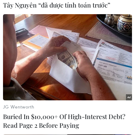
Tây Nguyên “đã được tính toán trước”
Ấn Độ
Pháp
Theo dõi VietnamPlus
TIN LIÊN QUAN
JG Wentworth
Buried In $10,000+ Of High-Interest Debt?
Read Page 2 Before Paying