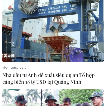
vietnamplus.vn
Nhà đầu tư Anh đề xuất siêu dự án Tổ hợp
cảng biển 18 tỷ USD tại Quảng Ninh