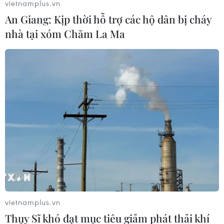
vietnamplus.vn
An Giang: Kịp thời hỗ trợ các hộ dân bị cháy
nhà tại xóm Chăm La Ma
vietnamplus.vn
Thụy Sĩ khó đạt mục tiêu giảm phát thải khí