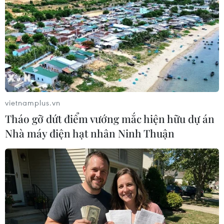
vietnamplus.vn
Tháo gỡ dứt điểm vướng mắc hiện hữu dự án
Nhà máy điện hạt nhân Ninh Thuận
Hàn Quốc điều tra dự án máy bay chiến
đấu KF-X tự chế hàng tỷ USD
25/09/2015 10:18