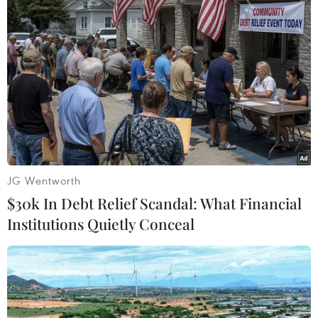
JG Wentworth
Thủ tướng Ấn Độ thăm Pháp nhằm tạo
$30k In Debt Relief Scandal: What Financial
"một bước tiến lịch sử"
Institutions Quietly Conceal
10/04/2015 13:56
Ngày 10/4, Thủ tướng Ấn Độ Narendra Modi đã đến
thủ đô Paris, bắt đầu chuyến thăm chính thức Pháp
nhằm tạo ra một bước tiến lịch sử trong quan hệ hai
nước.