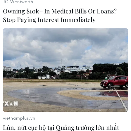
JG Wentworth
Owning $10k+ In Medical Bills Or Loans?
(Vietnam+)
Stop Paying Interest Immediately
#Máy bay Rafale
#Máy bay chiến đấu
vietnamplus.vn
#Thương lượng
#Hợp đồng
#Bất đồng
#Ký kết
Lún, nứt cục bộ tại Quảng trường lớn nhất