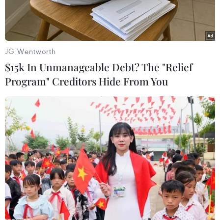
trong vòng một tháng nữa.
JG Wentworth
$15k In Unmanageable Debt? The "Relief
Program" Creditors Hide From You
Máy bay chiến đấu Rafael của Pháp. (Nguồn: focusnews)
Hãng thông tấn PTI ngày 27/9 dẫn các nguồn tin
quốc phòng cho biết tiến trình thương lượng về
giá cả trong thương vụ Ấn Độ mua 36 máy bay