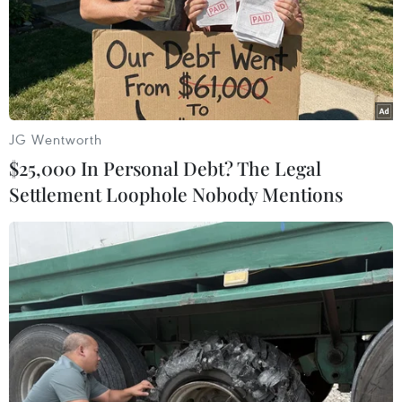
Văn phòng Tổng thống Hàn Quốc đang điều tra về dự
án phát triển máy bay chiến đấu tự chế trị giá hàng tỷ
USD của nước này sau khi Mỹ từ chối chuyển giao 4
công nghệ thiết yếu phục vụ dự án.
JG Wentworth
$25,000 In Personal Debt? The Legal
Settlement Loophole Nobody Mentions