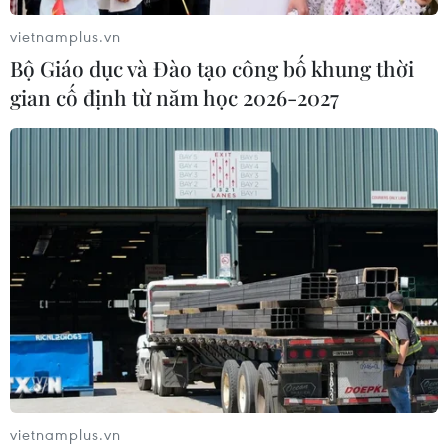
vietnamplus.vn
Bộ Giáo dục và Đào tạo công bố khung thời
gian cố định từ năm học 2026-2027
Cơ hội lớn biến phụ phẩm lúa gạo thành
mặt hàng xuất khẩu chủ lực
08/05/2025 22:25
Mỗi năm Việt Nam sản xuất 5 triệu tấn cám gạo, nếu
được chế biến sâu và đáp ứng các tiêu chuẩn nhập
khẩu, đây có thể trở thành mặt hàng xuất khẩu chủ lực,
đóng góp đáng kể vào chuỗi giá trị nông sản.
vietnamplus.vn