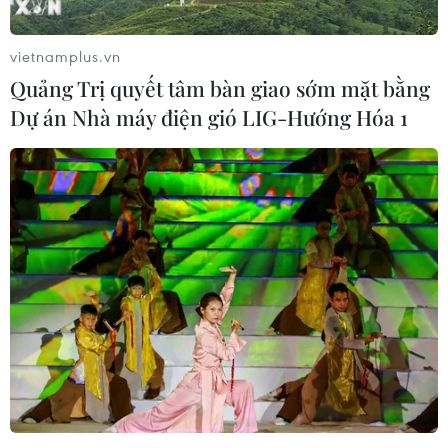
vietnamplus.vn
Quảng Trị quyết tâm bàn giao sớm mặt bằng
Dự án Nhà máy điện gió LIG-Hướng Hóa 1
Gạo xuất khẩu của Công ty Lương thực Thạo Sơn thuộc Công
ty Cổ phần Tập đoàn Lộc Trời. (Ảnh: Công Mạo/TTXVN)
Đặc biệt, việc Ấn Độ tham gia xuất khẩu gạo trở
lại không làm ảnh hưởng nhiều đến thị trường
xuất khẩu của các doanh nghiệp Việt Nam, vì
nhu cầu của thị trường và trong những tháng
qua, gạo Ấn Độ xuất khẩu là loại gạo nguyên
liệu (gạo 100% tấm).