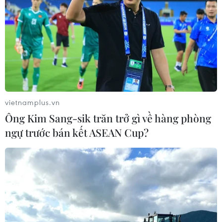
vietnamplus.vn
Ông Kim Sang-sik trăn trở gì về hàng phòng
ngự trước bán kết ASEAN Cup?
#Thị trường lúa gạo
#Tình hình xuất khẩu gạo
#Giá gạo sụt giảm
An Giang