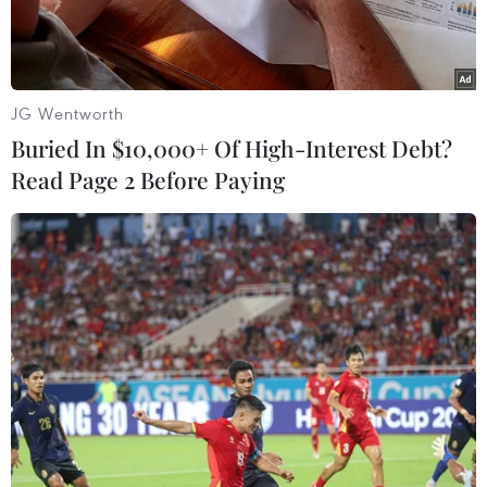
JG Wentworth
Buried In $10,000+ Of High-Interest Debt?
Read Page 2 Before Paying
Nông dân huyện Thoại Sơn (tỉnh An Giang) thu hoạch lúa Đông
Xuân năm 2025. (Ảnh: Công Mạo/TTXVN)
Những tháng đầu năm 2025, hoạt động xuất
khẩu gạo của Việt Nam đã và đang gặp rất
nhiều khó khăn khi giá giảm sâu, tác động
không nhỏ đến doanh nghiệp và đời sống nông