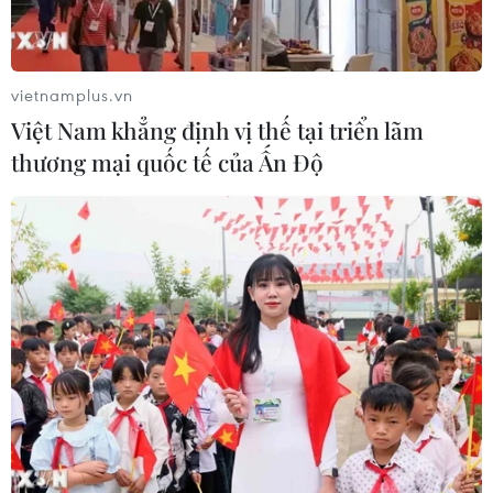
vietnamplus.vn
Việt Nam khẳng định vị thế tại triển lãm
thương mại quốc tế của Ấn Độ
Thị trường nông sản: Giá gạo xuất khẩu
giảm trước sức ép cạnh tranh về giá
01/06/2025 13:27
Hoạt động xuất khẩu gạo không chỉ Việt Nam mà các
nước trong khu vực khá trầm lắng do nhu cầu yếu. Giá
gạo xuất khẩu của Việt Nam giảm nhẹ.