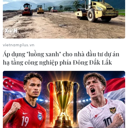
Theo dõi VietnamPlus
vietnamplus.vn
Áp dụng "luồng xanh" cho nhà đầu tư dự án
TIN LIÊN QUAN
hạ tầng công nghiệp phía Đông Đắk Lắk