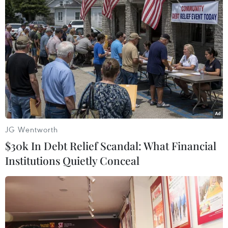
khỏi thị trường xuất khẩu là do giá mua từ các
khách hàng truyền thống của doanh nghiệp đưa
ra mức giá quá thấp so với giá thành sản xuất.
JG Wentworth
$30k In Debt Relief Scandal: What Financial
Institutions Quietly Conceal
Đóng gói gạo xuất khẩu tại nhà máy của Công ty Lương thực
Thạo Sơn. (Ảnh: Công Mạo/TTXVN)
Ngoài ra, nhiều thị trường truyền thống gia tăng
rào cản kỹ thuật, yêu cầu chất lượng cao hơn,