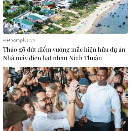
vietnamplus.vn
Tháo gỡ dứt điểm vướng mắc hiện hữu dự án
Nhà máy điện hạt nhân Ninh Thuận
TIN CÙNG CHUYÊN MỤC
Nghệ An: OCOP đã có thương hiệu,
vì sao nông sản vẫn lo đầu ra?
08/08/2026 03:28
Xe điện Trung Quốc mở rộng