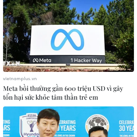
Nghệ An
06/08/2026 10:23
Mưa lớn kéo dài gây nhiều thiệt hại
về nhà ở, giao thông tại tỉnh Sơn La
06/08/2026 09:48
Bất cập việc ngừng giao khoán quản
vietnamplus.vn
lý, bảo vệ rừng ở Nam Cát Tiên
Meta bồi thường gần 600 triệu USD vì gây
06/08/2026 09:45
tổn hại sức khỏe tâm thần trẻ em
Bão Dolphin hướng vào miền Đông
Trung Quốc, cảnh báo mưa lớn trên
diện rộng