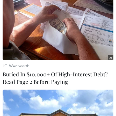
C.
Nam Bộ chiều tối có mưa, mưa vừa, có nơi mưa
to và rải rác có dông. Gió Đông Bắc cấp 2-3. Độ
ẩm từ 65-99%. Nhiệt độ từ 23-26 độ C./.
(TTXVN/Vietnam+)
JG Wentworth
Buried In $10,000+ Of High-Interest Debt?
Read Page 2 Before Paying