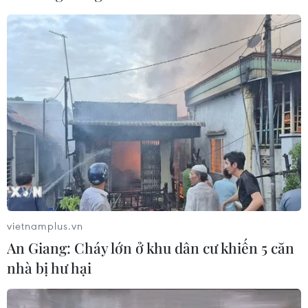
CƠ QUAN CHỦ QUẢN: THÔNG TẤN XÃ VIỆT NAM
Tổng Biên tập: TRẦN TIẾN DUẨN
Phó Tổng Biên tập: NGUYỄN THỊ TÁM, KHÚC THANH
THỦY
Sở hữu trí tuệ
Quy định sử dụng
vietnamplus.vn
RSS
Hỗ trợ
An Giang: Cháy lớn ở khu dân cư khiến 5 căn
Ngôn ngữ
TTXVN
nhà bị hư hại
Dịch vụ tin
Quảng cáo
Liên hệ