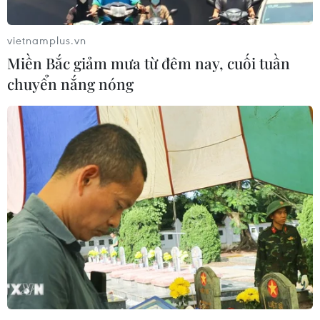
10/12/2016 04:49
Theo báo cáo của các tỉnh Bình Định, Quảng Ngãi, tính
vietnamplus.vn
đến hết ngày 8/12, mưa to lũ lớn đã làm 30 người chết,
Miền Bắc giảm mưa từ đêm nay, cuối tuần
mất tích, hàng chục nghìn ngôi nhà bị ngập.
chuyển nắng nóng