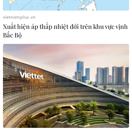
vietnamplus.vn
Xuất hiện áp thấp nhiệt đới trên khu vực vịnh
Bắc Bộ
TIN CÙNG CHUYÊN MỤC
Di dời hộ dân bị ảnh hưởng bụi, mùi
khét, tiếng ồn từ Trung tâm Điện lực
Vĩnh Tân
07/08/2026 07:10
Hà Nội quyết liệt xử lý các "điểm
nghẽn" úng ngập, môi trường đô thị
07/08/2026 06:51