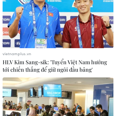
06/08/2026 08:36
Mở 1 cửa xả đáy hồ thủy điện Hòa
Bình vào 16 giờ ngày 6/8
06/08/2026 06:28
vietnamplus.vn
Quảng Trị: Mùa mưa lũ cận kề,
HLV Kim Sang-sik: 'Tuyển Việt Nam hướng
thường trực nỗi lo bờ sông 'nuốt' đất
tới chiến thắng để giữ ngôi đầu bảng'
06/08/2026 05:14
Mưa dông khiến hàng chục
chuyến bay tới Nội Bài không thể hạ
cánh