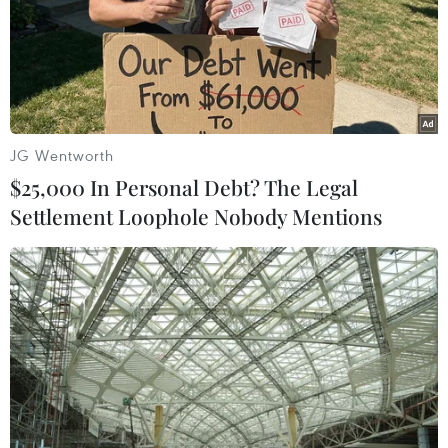
JG Wentworth
$25,000 In Personal Debt? The Legal
Settlement Loophole Nobody Mentions
Các tỉnh miền Trung mưa giảm dần, nước
lũ có thể rút chậm
09/12/2016 00:53
Theo dự báo trong hôm nay (9/12) mưa ở miền Trung sẽ
có xu hướng giảm cả về diện và lượng. Sáng nay, mưa