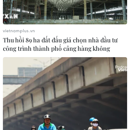
chỉ còn rải rác ở các tỉnh từ Nam Quảng Bình trở vào
đến Khánh Hòa.
vietnamplus.vn
Thu hồi 89 ha đất đấu giá chọn nhà đầu tư
công trình thành phố cảng hàng không
Hàng chục nghìn ngôi nhà
bị ngập trong mưa lũ