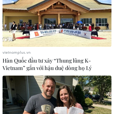
#Máy hút ẩm
#Dự báo thời tiết
#Áp thấp trên Biển Đông
#Mưa dông
#Lốc xoáy
#Mưa rào
vietnamplus.vn
Hàn Quốc đầu tư xây “Thung lũng K-
Theo dõi VietnamPlus
Vietnam” gắn với hậu duệ dòng họ Lý
TIN LIÊN QUAN