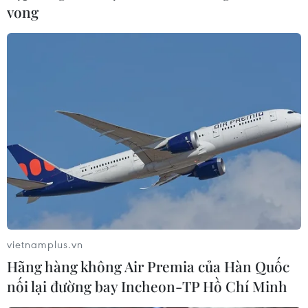
vong
Vùng áp thấp ở Nam Biển Đông có thể
mạnh lên thành áp thấp
10/12/2016 23:19
Hồi 1 giờ ngày 11/12, vị trí trung tâm vùng áp thấp ở
khoảng 8,0-9,0 độ Vĩ Bắc; 109,5-110,5 độ Kinh Đông. Dự
báo 24 giờ tới, vùng áp thấp có khả năng mạnh lên
thành áp thấp nhiệt đới.
vietnamplus.vn
Hãng hàng không Air Premia của Hàn Quốc
nối lại đường bay Incheon-TP Hồ Chí Minh