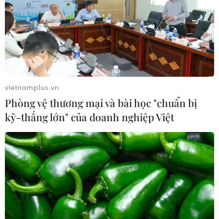
Cựu Giám đốc Viện Quốc gia về Dị
ứng của Mỹ bị buộc tội khinh thường
Quốc hội
07/08/2026 00:25
Nga thoái vốn nhà nước khỏi Sân bay
vietnamplus.vn
Quốc tế Sheremetyevo
Phòng vệ thương mại và bài học "chuẩn bị
07/08/2026 00:22
kỹ-thắng lớn" của doanh nghiệp Việt
Mexico triển khai hàng nghìn binh sỹ
bảo vệ các vùng trồng bơ trọng điểm
07/08/2026 00:09