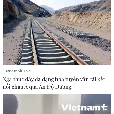
Lở đất tại Philippines khiến ít nhất 4
người thiệt mạng
06/08/2026 15:06
Chủ tịch Quốc hội Trần Thanh Mẫn
tiếp Đại sứ Hoa Kỳ Jennifer Wicks
06/08/2026 13:43
vietnamplus.vn
Nga thúc đẩy đa dạng hóa tuyến vận tải kết
nối châu Á qua Ấn Độ Dương
Thái Lan-Myanmar thúc đẩy hợp tác
kinh tế và công nghệ vũ trụ
06/08/2026 13:35