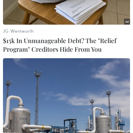
New Zealand.
JG Wentworth
$15k In Unmanageable Debt? The "Relief
Program" Creditors Hide From You
Chủ tịch nước Nguyễn Xuân Phúc dự Hội nghị các nhà Lãnh
đạo kinh tế APEC lần thứ 28 được tổ chức theo hình thức trực
tuyến. (Ảnh: Thống Nhất/TTXVN)