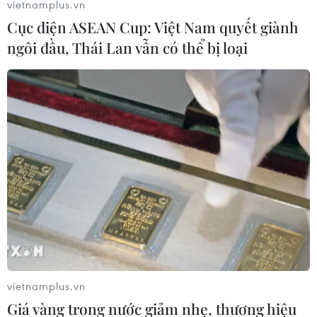
vietnamplus.vn
kinh tế toàn cầu
Cục diện ASEAN Cup: Việt Nam quyết giành
12/11/2021 15:07
ngôi đầu, Thái Lan vẫn có thể bị loại
Chủ tịch nước Nguyễn Xuân Phúc cho rằng để đưa các
nền kinh tế trở lại quỹ đạo phát triển bền vững, cần có
nhận thức mới và tư duy mới trên cơ sở tổng hòa các
yếu tố kinh tế, môi trường, xã hội...
vietnamplus.vn
Giá vàng trong nước giảm nhẹ, thương hiệu