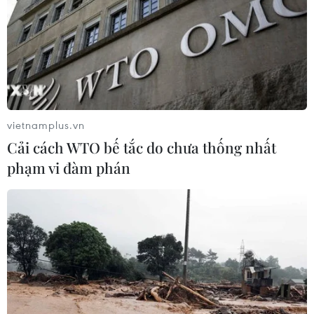
Sở hữu trí tuệ
Quy định sử dụng
RSS
Hỗ trợ
Ngôn ngữ
TTXVN
Dịch vụ tin
Quảng cáo
vietnamplus.vn
Liên hệ
Cải cách WTO bế tắc do chưa thống nhất
phạm vi đàm phán
Giấy phép số: 1374/GP-BTTTT do Bộ Thông tin và Truyền thông
cấp ngày 11/9/2008.
Quảng cáo: Phó TBT Nguyễn Thị Tám: 093.5958688, Email:
tamvna@gmail.com
Điện thoại: (024) 39411349 - (024) 39411348, Fax: (024)
39411348