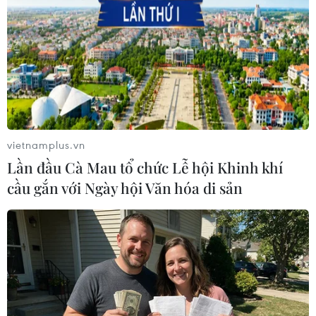
có tiếng nói, có vai trò thúc đẩy chủ nghĩa đa
phương, thúc đẩy hợp tác đa phương để vượt
qua dịch COVID-19 và phục hồi nhanh chóng,
phát triển bền vững nền kinh tế, tiếp tục là
động lực cho sự phát triển của nền kinh tế khu
vực và toàn cầu./.
(TTXVN/Vietnam+)
vietnamplus.vn
Lần đầu Cà Mau tổ chức Lễ hội Khinh khí
cầu gắn với Ngày hội Văn hóa di sản