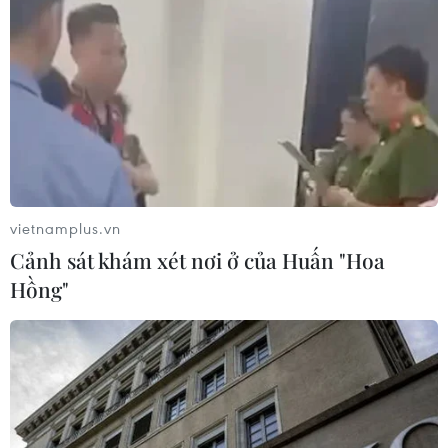
Italy và Hy Lạp trở thành điểm nóng
của virus Tây sông Nile
06/08/2026 13:24
Xem thêm
vietnamplus.vn
Cảnh sát khám xét nơi ở của Huấn "Hoa
Hồng"
CƠ QUAN CHỦ QUẢN: THÔNG TẤN XÃ VIỆT NAM
Tổng Biên tập: TRẦN TIẾN DUẨN
Phó Tổng Biên tập: NGUYỄN THỊ TÁM, KHÚC THANH
THỦY