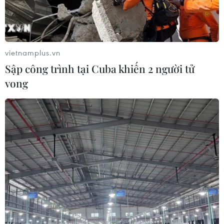
TIN LIÊN QUAN
vietnamplus.vn
Sập công trình tại Cuba khiến 2 người tử
vong
Chủ tịch nước dự Hội nghị các
nhà Lãnh đạo kinh tế APEC lần thứ 28
12/11/2021 12:35
Nhận lời mời của Thủ tướng New Zealand Jacinda