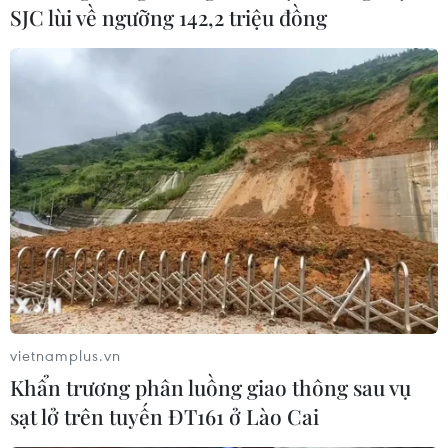
SJC lùi về ngưỡng 142,2 triệu đồng
Phát biểu của Chủ tịch nước tại Hội nghị
Các nhà lãnh đạo kinh tế APEC
12/11/2021 22:37
TTXVN trân trọng giới thiệu toàn văn bài phát biểu của
Chủ tịch nước Nguyễn Xuân Phúc tại Hội nghị các nhà
Lãnh đạo kinh tế APEC lần thứ 28 theo hình thức trực
tuyến.
vietnamplus.vn
Khẩn trương phân luồng giao thông sau vụ
sạt lở trên tuyến ĐT161 ở Lào Cai