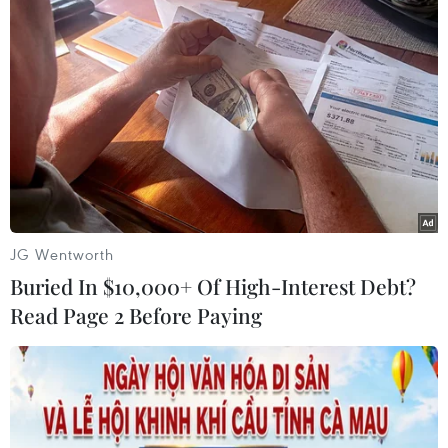
trì của nước Chủ tịch New Zealand.
Chủ tịch nước Nguyễn Xuân Phúc cùng đoàn
Việt Nam đã tham gia tích cực các hoạt động
chính của APEC bao gồm Hội nghị các nhà lãnh
đạo kinh tế APEC lần thứ 28, phiên Đối thoại
giữa lãnh đạo các nền kinh tế APEC với Hội
đồng Tư vấn kinh doanh APEC (ABAC), Hội nghị
thượng đỉnh doanh nghiệp APEC.
JG Wentworth
Đồng thời các Bộ trưởng Ngoại giao, Bộ trưởng
Buried In $10,000+ Of High-Interest Debt?
Kinh tế của Việt Nam cũng tham dự các phiên
Read Page 2 Before Paying
họp Hội nghị cấp Bộ trưởng Ngoại giao-Kinh tế
của APEC.
Thông điệp xuyên suốt của Việt Nam lần này là
khẳng định APEC tiếp tục là diễn đàn khu vực