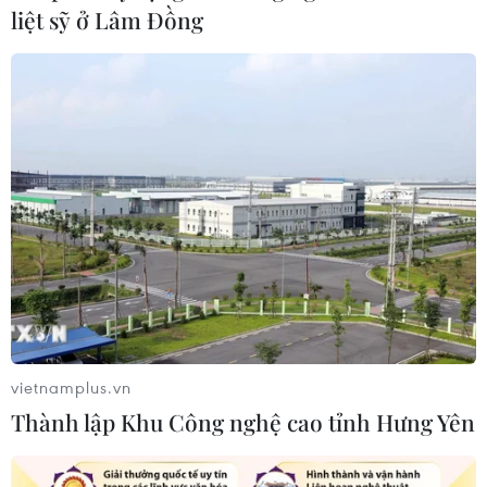
liệt sỹ ở Lâm Đồng
TIN CÙNG CHUYÊN MỤC
vietnamplus.vn
Chuyên gia Canada đánh giá cao bản
Thành lập Khu Công nghệ cao tỉnh Hưng Yên
lĩnh đối ngoại của Việt Nam
07/08/2026 03:49