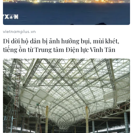
vietnamplus.vn
Di dời hộ dân bị ảnh hưởng bụi, mùi khét,
tiếng ồn từ Trung tâm Điện lực Vĩnh Tân
Mỹ: Ca nhiễm trùng nghiêm trọng đầu
tiên ở người do virus cúm gia cầm
27/12/2024 06:14
Trung tâm Kiểm soát và Phòng ngừa Dịch bệnh Mỹ
(CDC) đã phát hiện ra các virus đột biến gene mới, vốn
chưa từng được tìm thấy trong các mẫu từ đàn gia cầm
bị nhiễm bệnh có liên quan đến bệnh nhân.