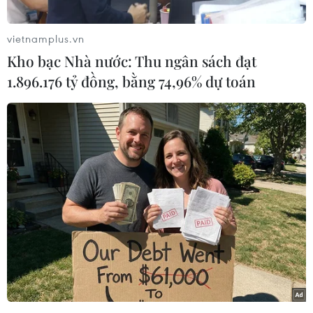
nhận tình trạng bùng phát cúm gia cầm tại địa
phương.
vietnamplus.vn
Chủng H7N8 từ chim hoang dã đã bắt đầu lây
Kho bạc Nhà nước: Thu ngân sách đạt
lan tại một trang trại gia cầm bên ngoài thị trấn
1.896.176 tỷ đồng, bằng 74,96% dự toán
Euroa thuộc bang Victoria, mặc dù trang trại đã
áp dụng các biện pháp kiểm soát an toàn sinh
học tốt nhất.
Một khu vực hạn chế dài 5km đã được thiết lập
xung quanh trang trại vốn đang bị cách ly và
hàng nghìn con gà trong trang trại này đã bị
tiêu hủy.
Trong những tuần sắp tới, có thể toàn bộ các
trang trại trong khu vực Euroa sẽ buộc phải tiêu
hủy tới 76.000 con gà.