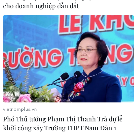
cho doanh nghiệp dẫn dắt
Virus H5N1 lây lan trong quần thể
chim bản địa tại Australia
29/07/2026 11:42
UNAIDS cảnh báo nguy cơ đại dịch
HIV/AIDS bùng phát trở lại
29/07/2026 05:17
Johnson & Johnson chi 5,5 tỷ USD
dàn xếp vụ kiện phấn rôm gây ung
vietnamplus.vn
thư
Phó Thủ tướng Phạm Thị Thanh Trà dự lễ
28/07/2026 04:37
khởi công xây Trường THPT Nam Đàn 1