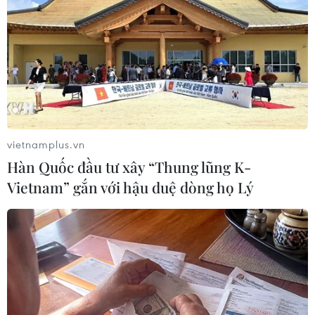
#chim hoang dã
#trang trại gia cầm
Australia
Theo dõi VietnamPlus
vietnamplus.vn
Hàn Quốc đầu tư xây “Thung lũng K-
Vietnam” gắn với hậu duệ dòng họ Lý
TIN LIÊN QUAN