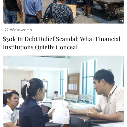
JG Wentworth
$30k In Debt Relief Scandal: What Financial
Institutions Quietly Conceal
Hàng nghìn con gà trong trang trại gia cầm bên ngoài thị trấn
Euroa đã bị tiêu hủy. (Nguồn: Getty Images)
Theo phóng viên TTXVN tại Australia, Cơ quan
phụ trách nông nghiệp bang Victoria và người
đứng đầu cơ quan thú y của bang này vừa xác