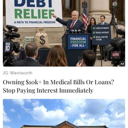
(TTXVN/Vietnam+)
JG Wentworth
Owning $10k+ In Medical Bills Or Loans?
Stop Paying Interest Immediately
#cúm gia cầm
#H7N8
#bùng phát