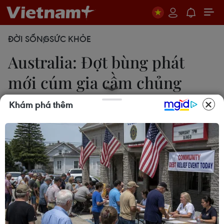
ĐỜI SỐNG
SỨC KHỎE
Australia: Đợt bùng phát
mới cúm gia cầm chủng
H7N8
Khám phá thêm
Thanh Tú
11/02/2025 23:06
Chủng H7N8 từ chim hoang dã đã bắt đầu lây lan
tại một trang trại gia cầm bên ngoài thị trấn Euroa
thuộc bang Victoria, mặc dù trang trại đã áp dụng
các biện pháp kiểm soát an toàn sinh học tốt nhất.