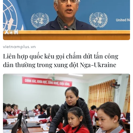
vietnamplus.vn
Liên hợp quốc kêu gọi chấm dứt tấn công
dân thường trong xung đột Nga-Ukraine
TIN CÙNG CHUYÊN MỤC
Ớt nhập khẩu từ Mexico khiến hàng
trăm người tiêu dùng Mỹ nhiễm