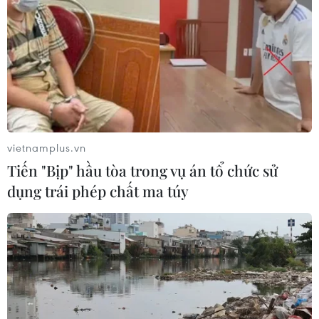
22/07/2026 06:57
Sản phụ ở Australia sinh 4 bé gái
cùng trứng theo cách hoàn toàn tự
nhiên
22/07/2026 06:38
vietnamplus.vn
Tiến "Bịp" hầu tòa trong vụ án tổ chức sử
Thành phố Hồ Chí Minh: 5 người tử
dụng trái phép chất ma túy
vong vì bệnh dại trong 6 tháng đầu
năm
20/07/2026 05:41
Vụ ngạt khí tại trang trại heo
ở Thanh Hóa: 5 người tử vong, nhiều