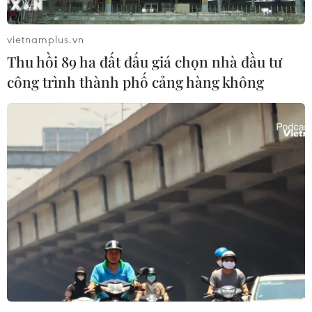
vietnamplus.vn
Thu hồi 89 ha đất đấu giá chọn nhà đầu tư
công trình thành phố cảng hàng không
Tổ chức Y tế Thế giới kêu gọi tăng cường
giám sát cúm gia cầm
29/11/2024 03:06
Theo WHO, chưa có bằng chứng về tình trạng lây