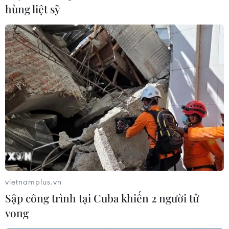
hùng liệt sỹ
vietnamplus.vn
Sập công trình tại Cuba khiến 2 người tử
vong