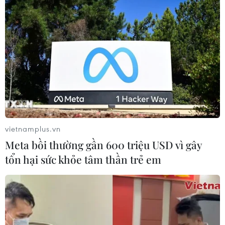
do tỷ lệ tiêm chủng giảm
24/07/2026 23:59
Mỹ điều tra một đợt bùng phát bệnh
tả do ký sinh trùng cyclospora
24/07/2026 05:44
vietnamplus.vn
Mỹ thu hồi gần 1,6 triệu quả trứng do
Meta bồi thường gần 600 triệu USD vì gây
nguy cơ nhiễm khuẩn Salmonella
tổn hại sức khỏe tâm thần trẻ em
24/07/2026 05:34
Venezuela ghi nhận 3 ca tử vong do
virus Hanta