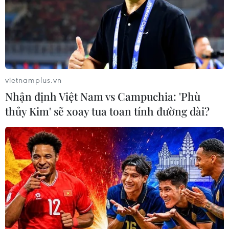
vietnamplus.vn
Nhận định Việt Nam vs Campuchia: 'Phù
thủy Kim' sẽ xoay tua toan tính đường dài?