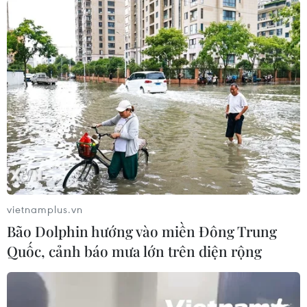
15/02/2020 10:15
Do ảnh hưởng của không khí lạnh, từ đêm 15/2 ở Bắc
Trung Bộ có mưa, mưa rào, sau đó mưa mở rộng xuống
Trung Trung Bộ; từ 16/2, Bắc Bộ và Bắc Trung Bộ trời
chuyển rét, có nơi rét đậm, rét hại.
vietnamplus.vn
Bão Dolphin hướng vào miền Đông Trung
Quốc, cảnh báo mưa lớn trên diện rộng