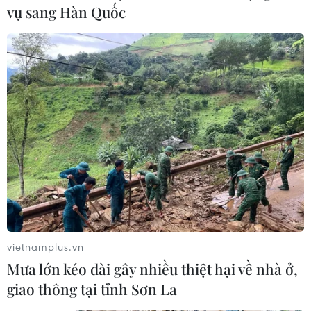
đêm ảnh hưởng đến các nơi khác ở phía Đông Bắc Bộ,
vụ sang Hàn Quốc
Bắc Trung Bộ.
vietnamplus.vn
Mưa lớn kéo dài gây nhiều thiệt hại về nhà ở,
Từ ngày 16/2, Bắc Bộ và Bắc Trung Bộ trời
giao thông tại tỉnh Sơn La
chuyển rét, có nơi rét đậm