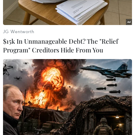
JG Wentworth
$15k In Unmanageable Debt? The "Relief
Program" Creditors Hide From You
Ảnh minh họa. (Nguồn: TTXVN)
Theo Trung tâm Dự báo Khí tượng Thủy văn
Quốc gia, chiều 16/2, không khí lạnh đã ảnh
hưởng đến hầu hết phía Tây Bắc Bộ và Trung
Trung Bộ. Ở vịnh Bắc Bộ đã có gió Đông Bắc