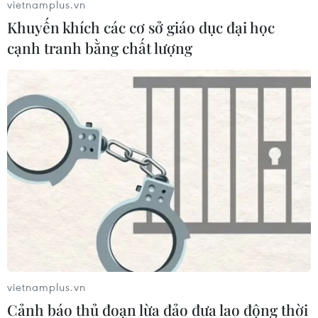
vietnamplus.vn
Khuyến khích các cơ sở giáo dục đại học
cạnh tranh bằng chất lượng
Không khí lạnh gây mưa rào và dông rải
rác, Hà Nội chuyển rét đậm
15/02/2020 01:35
Khoảng chiều 15/2, bộ phận không khí lạnh này sẽ ảnh
vietnamplus.vn
hưởng đến một số nơi ở vùng núi phía Bắc, chiều tối và
Cảnh báo thủ đoạn lừa đảo đưa lao động thời