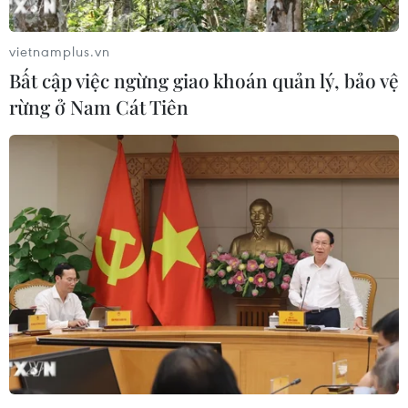
vietnamplus.vn
Bất cập việc ngừng giao khoán quản lý, bảo vệ
rừng ở Nam Cát Tiên
Trong 10 ngày tới Bắc Bộ và Bắc Trung Bộ
trời rét, Hà Nội có rét đậm
14/02/2020 11:22
Từ 14-23/2, nhiều khu vực có mưa, Bắc Bộ và Bắc Trung
Bộ có sương mù, trời rét, khu vực Hà Nội từ đêm 15-
20/2, có mưa, mưa rào rải rác, riêng ngày 16-18/2 trời
rét đậm.