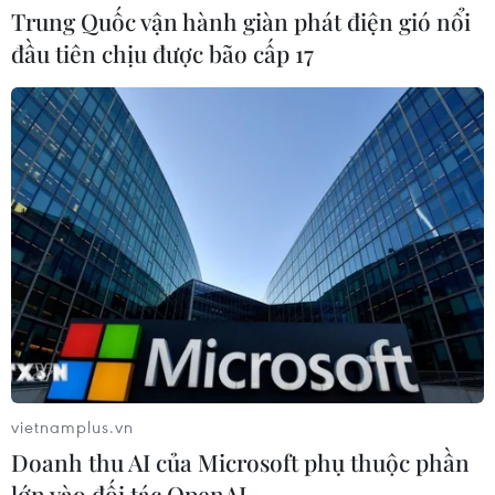
Trung Quốc vận hành giàn phát điện gió nổi
Mưa lũ, sạt lở tại Sri Lanka khiến 5
đầu tiên chịu được bão cấp 17
người thiệt mạng
04/08/2026 23:09
Thời tiết ngày 5/8: Bắc Bộ tiếp tục
mưa lớn, nguy cơ lũ quét và sạt lở đất
gia tăng
04/08/2026 23:08
Xem thêm
vietnamplus.vn
Doanh thu AI của Microsoft phụ thuộc phần
lớn vào đối tác OpenAI