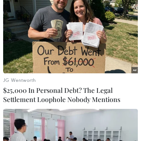
JG Wentworth
$25,000 In Personal Debt? The Legal
#Dự báo thời tiết
#Không khí lạnh
#Mưa đá
Settlement Loophole Nobody Mentions
#Rét đậm
Theo dõi VietnamPlus