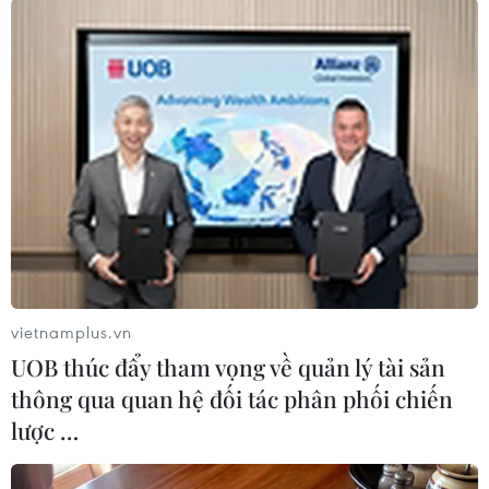
các khu vực trũng thấp. Nhiệt độ cao nhất ban
ngày từ 31-32 độ C, chiều tối trời dịu mát nhiệt
độ từ 26-27 độ C./.
(TTXVN/Vietnam+)
vietnamplus.vn
UOB thúc đẩy tham vọng về quản lý tài sản
thông qua quan hệ đối tác phân phối chiến
lược …