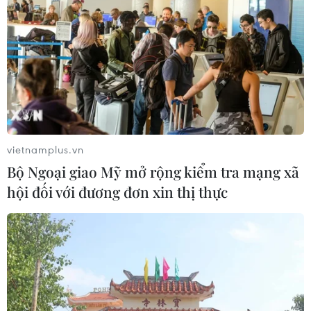
Sơn La hỗ trợ người dân di dời khỏi
nơi nguy hiểm do mưa lũ
06/08/2026 02:50
Thời tiết ngày 6/8: Bão số 3 đã di
vietnamplus.vn
chuyển ra ngoài Biển Đông
Bộ Ngoại giao Mỹ mở rộng kiểm tra mạng xã
05/08/2026 23:15
hội đối với đương đơn xin thị thực
Chủ động ứng phó với biến đổi khí
hậu trong thời kỳ mới
05/08/2026 14:57