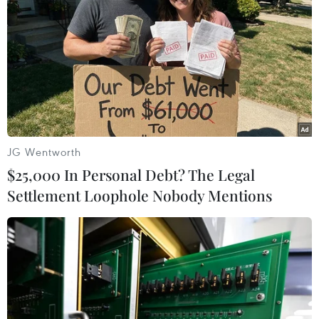
JG Wentworth
$25,000 In Personal Debt? The Legal
Settlement Loophole Nobody Mentions
Đêm 19/9, nhiều vùng trên cả nước có
mưa vừa đến mưa to
19/09/2020 13:32
Dự báo, khu vực Hà Nội đêm 19/9 và sáng 20/9 có
mưa vừa, có nơi mưa to và dông với lượng mưa phổ
biến 30-60mm/24 giờ; trong mưa dông có khả năng