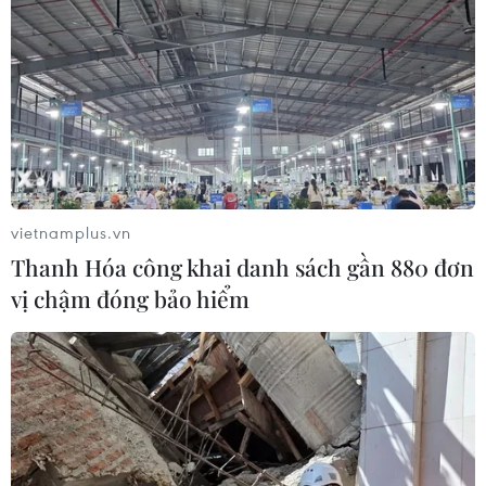
vietnamplus.vn
Thanh Hóa công khai danh sách gần 880 đơn
vị chậm đóng bảo hiểm