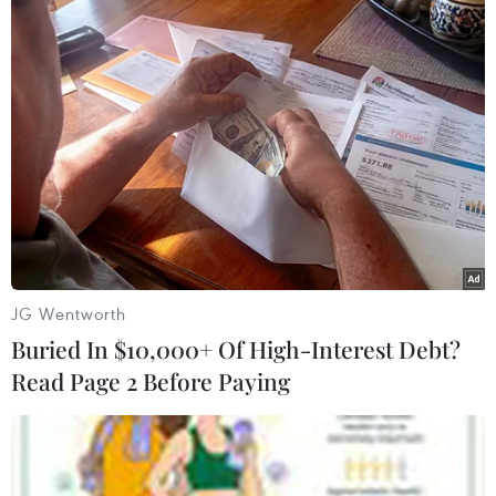
#Mưa rào
#ngập úng
#sạt lở đất
#lũ quét
Theo dõi VietnamPlus
JG Wentworth
TIN LIÊN QUAN
Buried In $10,000+ Of High-Interest Debt?
Read Page 2 Before Paying