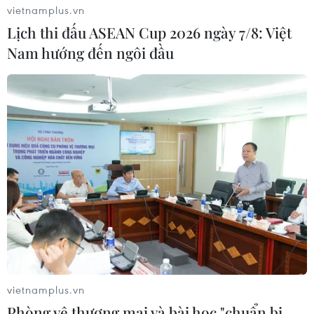
vietnamplus.vn
Lịch thi đấu ASEAN Cup 2026 ngày 7/8: Việt
Nam hướng đến ngôi đầu
Mưa giảm dần ở các tỉnh Bắc Bộ, thời tiết
tiếp tục mát mẻ
20/09/2020 13:11
Theo dự báo, khu vực Bắc Trung Bộ và các tỉnh đồng
bằng, ven biển Bắc Bộ mưa giảm dần trong khi Hà Nội
đêm có lúc có mưa rào và dông.
vietnamplus.vn
Phòng vệ thương mại và bài học "chuẩn bị