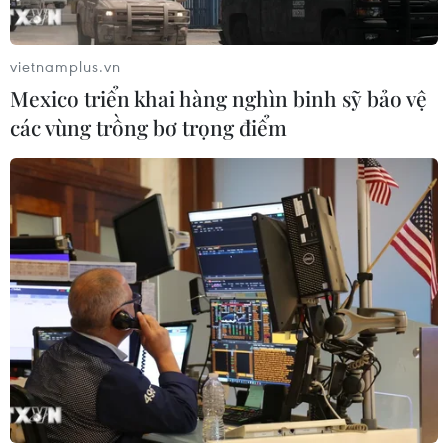
Bão số 3 đổi hướng, di chuyển chậm
với tốc độ khoảng 5 km/h
05/08/2026 08:05
vietnamplus.vn
Mexico triển khai hàng nghìn binh sỹ bảo vệ
các vùng trồng bơ trọng điểm
Italy nâng báo động đỏ trên toàn bộ
27 thành phố do nắng nóng kỷ lục
05/08/2026 06:31
Động đất mạnh làm rung chuyển
miền Nam Philippines
05/08/2026 05:29
Xem thêm