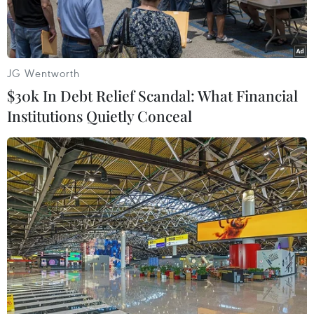
JG Wentworth
$30k In Debt Relief Scandal: What Financial
Institutions Quietly Conceal
Các phương tiện tham gia giao thông gặp khó khăn do mưa
lớn. (Ảnh: Nguyễn Oanh/TTXVN)
Theo Trung tâm Dự báo khí tượng Thủy văn
Quốc gia, trạng thái âm u, mưa rải rác sẽ tiếp
tục kéo dài đến ngày 22/9, mưa tập trung nhiều
ở vùng đồng bằng ven biển, nên người dân cần