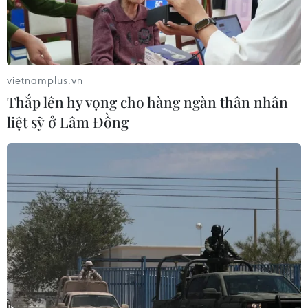
Đẩy nhanh tiến độ Nhà máy điện rác
ở Thanh Hóa trước áp lực xử lý rác
thải
05/08/2026 13:30
vietnamplus.vn
Thắp lên hy vọng cho hàng ngàn thân nhân
Bàn giao một cá thể Diều hoa Miến
liệt sỹ ở Lâm Đồng
Điện cho Vườn quốc gia Phong Nha-
Kẻ Bàng
05/08/2026 12:11
Bão số 3 tiếp tục đổi hướng, di
chuyển nhanh hơn
05/08/2026 11:31