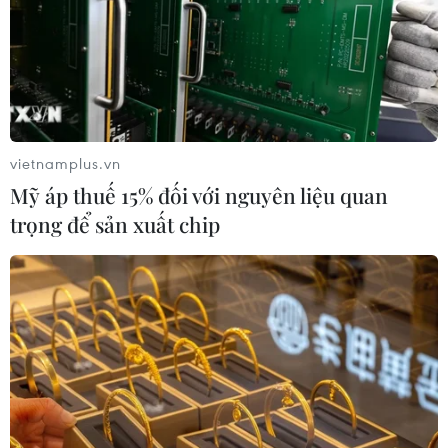
xảy ra lốc, sét và gió giật mạnh.
vietnamplus.vn
Mỹ áp thuế 15% đối với nguyên liệu quan
trọng để sản xuất chip
Vùng núi Bắc Bộ mưa lớn nhiều ngày, đề
phòng lũ quét và sạt lở đất