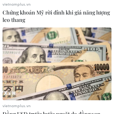
vietnamplus.vn
Chứng khoán Mỹ rời đỉnh khi giá năng lượng
leo thang
CƠ QUAN CHỦ QUẢN: THÔNG TẤN XÃ VIỆT NAM
Tổng Biên tập: TRẦN TIẾN DUẨN
Phó Tổng Biên tập: NGUYỄN THỊ TÁM, KHÚC THANH
THỦY
Sở hữu trí tuệ
Quy định sử dụng
RSS
Hỗ trợ
Ngôn ngữ
TTXVN
Dịch vụ tin
Quảng cáo
vietnamplus.vn
Liên hệ
Đồng USD trước bước ngoặt do đồng yen