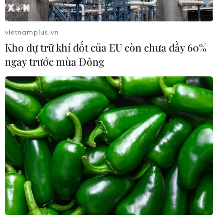
Trung Bộ giảm mưa về đêm, cục bộ
có mưa to
vietnamplus.vn
06/08/2026 23:15
Kho dự trữ khí đốt của EU còn chưa đầy 60%
ngay trước mùa Đông
Kế hoạch hành động phòng, chống
bão, lũ, thiên tai cực đoan và biến đổi
khí hậu
06/08/2026 23:00
Mưa lớn gây ngập lụt, chia cắt nhiều
khu vực ở Nghệ An
06/08/2026 13:06
Đắk Lắk truy quét, xử lý tình trạng