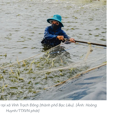
 tại xã Vĩnh Trạch Đông (thành phố Bạc Liêu). (Ảnh: Hoàng
Huynh/TTXVN phát)