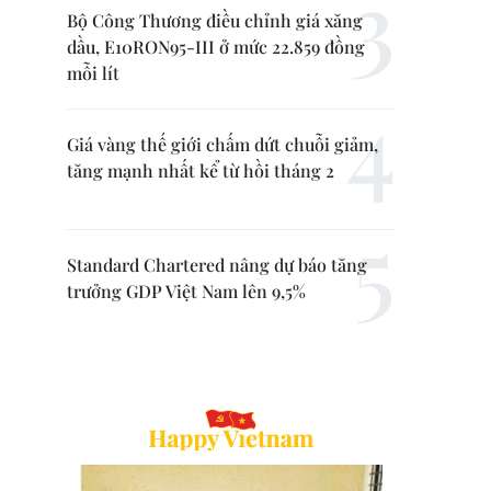
Bộ Công Thương điều chỉnh giá xăng
dầu, E10RON95-III ở mức 22.859 đồng
mỗi lít
Giá vàng thế giới chấm dứt chuỗi giảm,
tăng mạnh nhất kể từ hồi tháng 2
Standard Chartered nâng dự báo tăng
trưởng GDP Việt Nam lên 9,5%