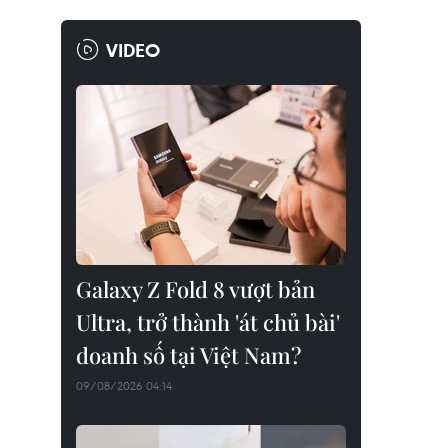
VIDEO
Galaxy Z Fold 8 vượt bản
Ultra, trở thành 'át chủ bài'
doanh số tại Việt Nam?
09/08/2026 04:14