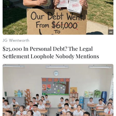
Nam với tốc độ 10 km/giờ và sẽ suy yếu dần thành áp
thấp nhiệt đới.
JG Wentworth
$25,000 In Personal Debt? The Legal
Settlement Loophole Nobody Mentions
Bão Norma đổ vào bờ biển Mexico, suy
yếu thành bão nhiệt đới