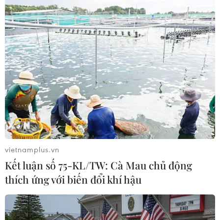
#Bão Hamoon
#Biến đổi khí hậu
#Mưa lớn
#Sơ tán
Bangladesh
Theo dõi VietnamPlus
vietnamplus.vn
TIN LIÊN QUAN
Kết luận số 75-KL/TW: Cà Mau chủ động
thích ứng với biến đổi khí hậu