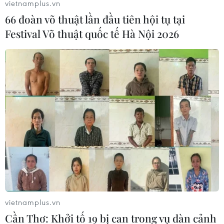
vietnamplus.vn
66 đoàn võ thuật lần đầu tiên hội tụ tại
Festival Võ thuật quốc tế Hà Nội 2026
Cơn bão Otis nhanh chóng mạnh lên khi
áp sát bờ biển Mexico
25/10/2023 03:41
Theo Trung tâm Bão Quốc gia Mỹ, Bão Otis mạnh cấp 5
- cấp cực kỳ nguy hiểm, đang hướng về khu nghỉ
dưỡng nổi tiếng Acapulco, bang Guerrero của Mexico
và đổ vào đất liền trong sáng 25/10.
vietnamplus.vn
Cần Thơ: Khởi tố 19 bị can trong vụ dàn cảnh