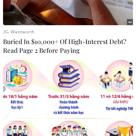
JG Wentworth
Buried In $10,000+ Of High-Interest Debt?
Read Page 2 Before Paying
Người dân di chuyển trên đường phố dưới trời mưa lớn tại
Faridpur, Bangladesh. (Ảnh: AFP/TTXVN)
Ngày 25/10, giới chức Bangladesh cho biết ít
nhất 2 người thiệt mạng và gần 274.000 người
buộc phải sơ tán khi bão Hamoon đổ bộ vào khu