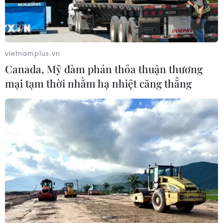
vietnamplus.vn
Canada, Mỹ đàm phán thỏa thuận thương
TIN CÙNG CHUYÊN MỤC
mại tạm thời nhằm hạ nhiệt căng thẳng
Kết luận số 75-KL/TW: Cà Mau chủ
động thích ứng với biến đổi khí hậu
08/08/2026 02:53
Quảng Trị quyết tâm bàn giao sớm
mặt bằng Dự án Nhà máy điện gió
LIG-Hướng Hóa 1
08/08/2026 02:33