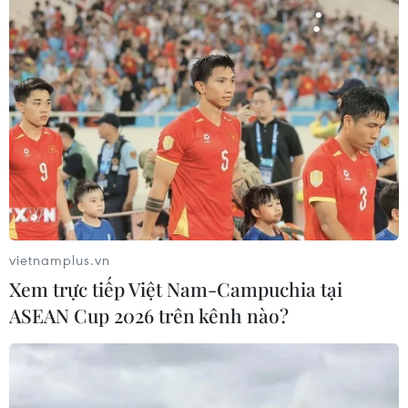
07/08/2026 07:28
Di dời hộ dân bị ảnh hưởng bụi, mùi
khét, tiếng ồn từ Trung tâm Điện lực
Vĩnh Tân
07/08/2026 07:10
Hà Nội quyết liệt xử lý các "điểm
nghẽn" úng ngập, môi trường đô thị
vietnamplus.vn
07/08/2026 06:51
Xem trực tiếp Việt Nam-Campuchia tại
ASEAN Cup 2026 trên kênh nào?
Kiểm soát rác thải từ nguồn - Giải
pháp bảo vệ kênh rạch TP Hồ Chí
Minh trong mùa mưa