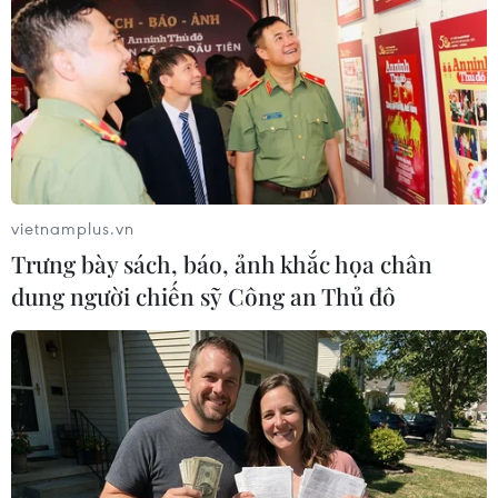
vietnamplus.vn
Trưng bày sách, báo, ảnh khắc họa chân
dung người chiến sỹ Công an Thủ đô
Bão số 5 chuyển hướng và suy yếu dần
thành áp thấp nhiệt đới
20/10/2023 04:51
Đến 22 giờ ngày 20/10, vị trí tâm bão ở trên khu vực
phía Đông Vịnh Bắc Bộ, di chuyển theo hướng Nam Tây