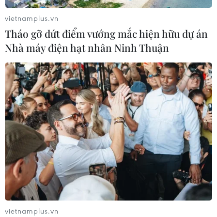
Xem thêm
vietnamplus.vn
Tháo gỡ dứt điểm vướng mắc hiện hữu dự án
Nhà máy điện hạt nhân Ninh Thuận
CƠ QUAN CHỦ QUẢN: THÔNG TẤN XÃ VIỆT NAM
Tổng Biên tập: TRẦN TIẾN DUẨN
Phó Tổng Biên tập: NGUYỄN THỊ TÁM, KHÚC THANH
THỦY
Sở hữu trí tuệ
Quy định sử dụng
RSS
Hỗ trợ
Ngôn ngữ
TTXVN
Dịch vụ tin
Quảng cáo
vietnamplus.vn