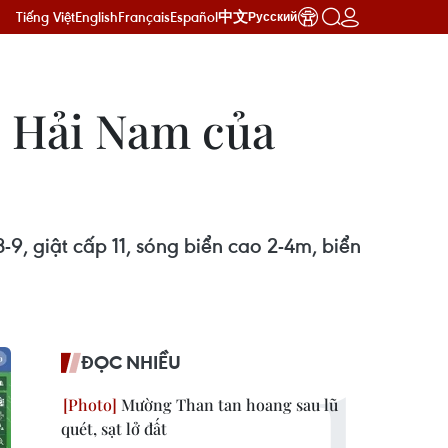
Tiếng Việt
English
Français
Español
中文
Русский
o Hải Nam của
-9, giật cấp 11, sóng biển cao 2-4m, biển
ĐỌC NHIỀU
Mường Than tan hoang sau lũ
quét, sạt lở đất