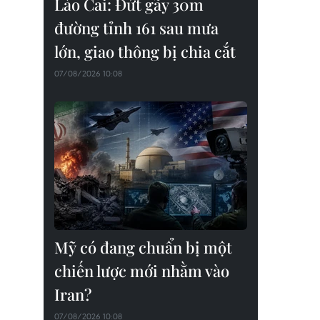
Lào Cai: Đứt gãy 30m
đường tỉnh 161 sau mưa
lớn, giao thông bị chia cắt
07/08/2026 10:08
Mỹ có đang chuẩn bị một
chiến lược mới nhằm vào
Iran?
07/08/2026 10:08