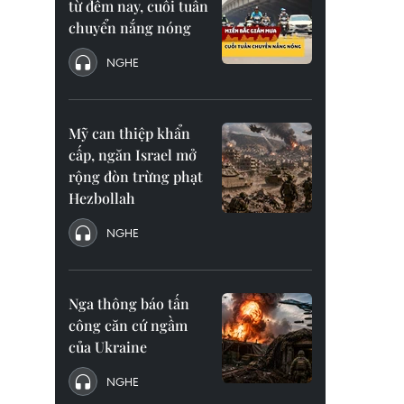
từ đêm nay, cuối tuần
chuyển nắng nóng
NGHE
Mỹ can thiệp khẩn
cấp, ngăn Israel mở
rộng đòn trừng phạt
Hezbollah
NGHE
Nga thông báo tấn
công căn cứ ngầm
của Ukraine
NGHE