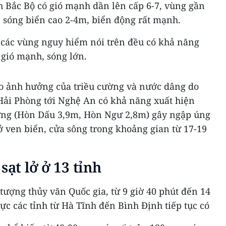
h Bắc Bộ có gió mạnh dần lên cấp 6-7, vùng gần
1, sóng biển cao 2-4m, biển động rất mạnh.
 các vùng nguy hiểm nói trên đều có khả năng
 gió mạnh, sóng lớn.
do ảnh hưởng của triều cường và nước dâng do
 Hải Phòng tới Nghệ An có khả năng xuất hiện
ờng (Hòn Dấu 3,9m, Hòn Ngư 2,8m) gây ngập úng
 ở ven biển, cửa sông trong khoảng gian từ 17-19
sạt lở ở 13 tỉnh
ượng thủy văn Quốc gia, từ 9 giờ 40 phút đến 14
vực các tỉnh từ Hà Tĩnh đến Bình Định tiếp tục có