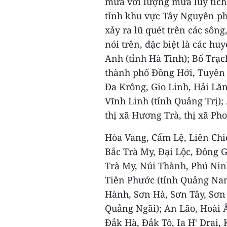
mưa với lượng mưa lũy tích
tỉnh khu vực Tây Nguyên ph
xảy ra lũ quét trên các sông,
nói trên, đặc biệt là các h
Anh (tỉnh Hà Tĩnh); Bố Trạ
thành phố Đồng Hới, Tuyên 
Đa Krông, Gio Linh, Hải Lăn
Vĩnh Linh (tỉnh Quảng Trị);
thị xã Hương Trà, thị xã Ph
Hòa Vang, Cẩm Lệ, Liên Chi
Bắc Trà My, Đại Lộc, Đông
Trà My, Núi Thành, Phú Nin
Tiên Phước (tỉnh Quảng Nam
Hành, Sơn Hà, Sơn Tây, Sơn 
Quảng Ngãi); An Lão, Hoài Â
Đắk Hà, Đắk Tô, Ia H' Drai,