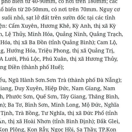
 phổ biến từ 40-90mm, có nơi trên 180mm; các
ổ biến từ 20-50mm, có nơi trên 70mm. Nguy cơ
 suối nhỏ, sạt lở đất trên sườn dốc tại các tỉnh
uyện: Cẩm Xuyên, Hương Khê, Kỳ Anh, thị xã Kỳ
ch, Lệ Thủy, Minh Hóa, Quảng Ninh, Quảng Trạch,
Hóa, thị xã Ba Đồn (tỉnh Quảng Bình); Cam Lộ,
g, Hướng Hóa, Triệu Phong, thị xã Quảng Trị,
 A Lưới, Phú Lộc, Phú Xuân, thị xã Hương Thủy,
ong Điền (thành phố Huế);
ểu, Ngũ Hành Sơn.Sơn Trà (thành phố Đà Nẵng);
 Giang, Duy Xuyên, Hiệp Đức, Nam Giang, Nam
h, Phước Sơn, Quế Sơn, Tây Giang, Thăng Bình,
); Ba Tơ, Bình Sơn, Minh Long, Mộ Đức, Nghĩa
Tịnh, Trà Bồng, Tư Nghĩa, thị xã Đức Phổ (tỉnh
n, thị xã Hoài Nhơn (tỉnh Bình Định); Đắk Glei,
 Kon Plông, Kon Rẫy, Ngọc Hồi, Sa Thầy, TP.Kon