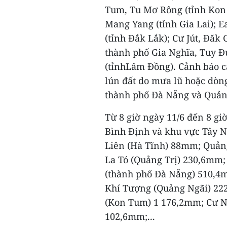
Tum, Tu Mơ Rông (tỉnh Kon 
Mang Yang (tỉnh Gia Lai); E
(tỉnh Đắk Lắk); Cư Jút, Đăk
thành phố Gia Nghĩa, Tuy 
(tỉnhLâm Đồng). Cảnh báo cấp 
lún đất do mưa lũ hoặc dòng
thành phố Đà Nẵng và Quản
Từ 8 giờ ngày 11/6 đến 8 gi
Bình Định và khu vực Tây N
Liên (Hà Tĩnh) 88mm; Quản
La Tó (Quảng Trị) 230,6mm
(thành phố Đà Nẵng) 510,4
Khí Tượng (Quảng Ngãi) 22
(Kon Tum) 1 176,2mm; Cư 
102,6mm;...