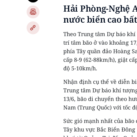
Hải Phòng-Nghệ A
nước biển cao bấ
Theo Trung tâm Dự báo khí t
trí tâm bão ở vào khoảng 17
phía Tây quần đảo Hoàng S
cấp 8-9 (62-88km/h), giật cấ
độ 5-10km/h.
Nhận định cụ thể về diễn b
Trung tâm Dự báo khí tượng 
13/6, bão di chuyển theo h
Nam (Trung Quốc) với tốc đ
Sức gió mạnh nhất của bão c
Tây khu vực Bắc Biển Đông 