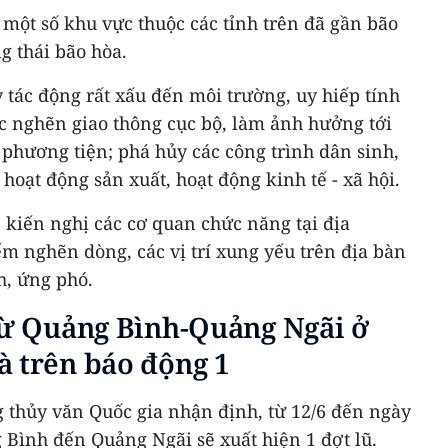
một số khu vực thuộc các tỉnh trên đã gần bão
g thái bão hòa.
ây tác động rất xấu đến môi trường, uy hiếp tính
c nghẽn giao thông cục bộ, làm ảnh hưởng tới
 phương tiện; phá hủy các công trình dân sinh,
c hoạt động sản xuất, hoạt động kinh tế - xã hội.
 kiến nghị các cơ quan chức năng tại địa
ểm nghẽn dòng, các vị trí xung yếu trên địa bàn
h, ứng phó.
 từ Quảng Bình-Quảng Ngãi ở
à trên báo động 1
 thủy văn Quốc gia nhận định, từ 12/6 đến ngày
g Bình đến Quảng Ngãi sẽ xuất hiện 1 đợt lũ.