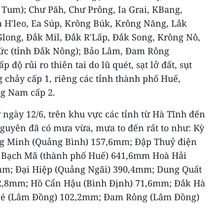
Tum); Chư Păh, Chư Prông, Ia Grai, KBang,
a H'leo, Ea Súp, Krông Búk, Krông Năng, Lắk
 Glong, Đắk Mil, Đắk R'Lấp, Đắk Song, Krông Nô,
Đức (tỉnh Đắk Nông); Bảo Lâm, Đam Rông
độ rủi ro thiên tai do lũ quét, sạt lở đất, sụt
 chảy cấp 1, riêng các tỉnh thành phố Huế,
g Nam cấp 2.
ờ ngày 12/6, trên khu vực các tỉnh từ Hà Tĩnh đến
guyên đã có mưa vừa, mưa to đến rất to như: Kỳ
g Minh (Quảng Bình) 157,6mm; Đập Thuỷ điện
; Bạch Mã (thành phố Huế) 641,6mm Hoà Hải
mm; Đại Hiệp (Quảng Ngãi) 390,4mm; Dung Quất
2,8mm; Hồ Cẩn Hậu (Bình Định) 71,6mm; Đắk Hà
Né (Lâm Đồng) 102,2mm; Đam Rông (Lâm Đồng)