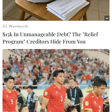
JG Wentworth
$15k In Unmanageable Debt? The "Relief
Program" Creditors Hide From You
Cử tri Mỹ tới điểm bầu cử ở Kernersville, North Carolina ngày
8/11. (Nguồn: AFP/TTXVN)
Rạng sáng 9/11 theo giờ Việt Nam, Ủy ban Bầu
cử Hạt Durham đã nhận được yêu cầu từ bang
North Carolina về việc gia hạn thời gian bầu cử
tại đây thêm 90 phút do những trục trặc về kỹ
thuật khiến cho hệ thống bầu cử điện tử không