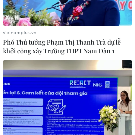
phải đóng cửa
04/08/2026 07:04
Bộ Tư pháp Mỹ mở chiến dịch thu
vietnamplus.vn
hồi quốc tịch quy mô lớn
Phó Thủ tướng Phạm Thị Thanh Trà dự lễ
04/08/2026 06:14
khởi công xây Trường THPT Nam Đàn 1
Xem thêm
CƠ QUAN CHỦ QUẢN: THÔNG TẤN XÃ VIỆT NAM
Tổng Biên tập: TRẦN TIẾN DUẨN