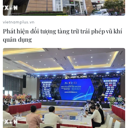
vietnamplus.vn
Phát hiện đối tượng tàng trữ trái phép vũ khí
quân dụng
Bầu cử Mỹ 2016: Số lượng cử tri Mỹ gốc Á
đi bỏ phiếu tăng vọt
08/11/2016 23:09
Cả đảng Dân chủ và Cộng hòa đều tin rằng việc người
Mỹ gốc Á có thể sẽ đóng vai trò quyết định tại tại nhiều