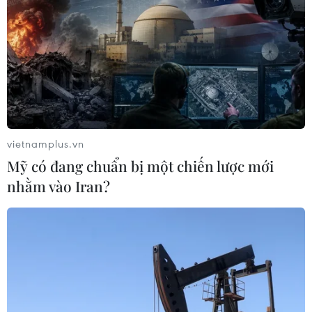
vietnamplus.vn
Mỹ có đang chuẩn bị một chiến lược mới
nhằm vào Iran?
TIN CÙNG CHUYÊN MỤC
Tổng thống Mỹ Donald Trump nói
còn quá sớm để bàn về người kế