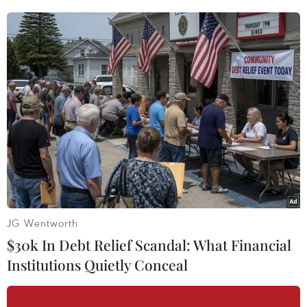
#Máy tính
#Bầu cử Mỹ
#Bầu cử Tổng thống Mỹ 2016
JG Wentworth
#Máy bầu cử
#Bang North Carolina
Mỹ
$30k In Debt Relief Scandal: What Financial
Institutions Quietly Conceal