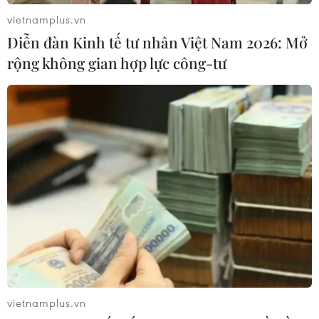
bang chiến trường chủ chốt.
vietnamplus.vn
Diễn đàn Kinh tế tư nhân Việt Nam 2026: Mở
rộng không gian hợp lực công-tư
vietnamplus.vn