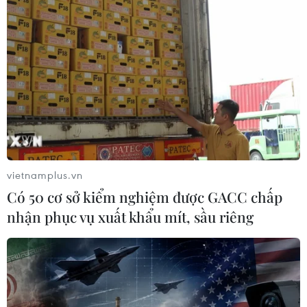
vietnamplus.vn
Có 50 cơ sở kiểm nghiệm được GACC chấp
nhận phục vụ xuất khẩu mít, sầu riêng