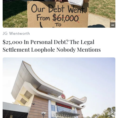
JG Wentworth
$25,000 In Personal Debt? The Legal
Settlement Loophole Nobody Mentions
Bầu cử Mỹ: Phe Dân chủ có thể giành lại
Thượng viện từ phe Cộng hòa
08/11/2016 22:48
Theo nhận định của một số nhà phân tích, trong cuộc
bầu cử ngày 8/11, Đảng Dân chủ có hy vọng mong
manh giành lại quyền kiểm soát Thượng viện Mỹ hiện
đang nằm trong tay Đảng Cộng hòa.