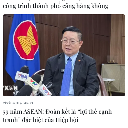
tế tăng tốc chuyển đổi số toàn diện
công trình thành phố cảng hàng không
04/08/2026 08:08
Bộ Y tế ban hành Kế hoạch dự phòng
thương tích giai đoạn 2026-2030
04/08/2026 07:41
Hệ thống y tế đa cực, đưa y tế đến
gần dân
04/08/2026 04:55
vietnamplus.vn
59 năm ASEAN: Đoàn kết là “lợi thế cạnh
Bộ Y tế đề xuất 8 nhóm chính sách
tranh” đặc biệt của Hiệp hội
trong sửa đổi Luật hiến, ghép mô,