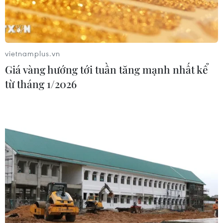
Hà Nội cảnh báo về việc sử dụng tế
bào gốc trong khám chữa bệnh, làm
đẹp
07/08/2026 03:03
vietnamplus.vn
Giá vàng hướng tới tuần tăng mạnh nhất kể
Thắp lên hy vọng cho bệnh nhân
từ tháng 1/2026
nghèo từ 'phòng khám 0 đồng' ở An
Giang
07/08/2026 02:00
Ca vi phẫu ghép da đầu hiếm gặp
giúp bé gái phục hồi sau 10 năm
06/08/2026 07:15
Hà Nội: Kiểm tra, xác minh liên quan