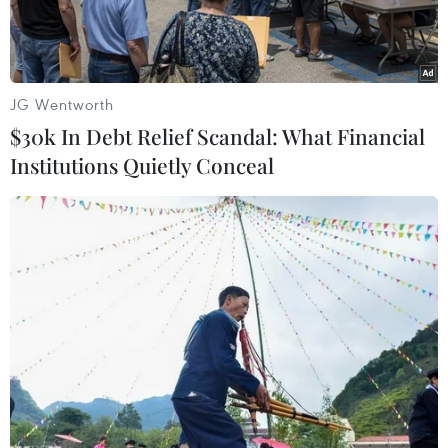
Trung ương Quân đội 108.
JG Wentworth
$30k In Debt Relief Scandal: What Financial
Institutions Quietly Conceal
Đại tướng Ngô Xuân Lịch gắn Huân chương Bảo vệ Tổ quốc
hạng Nhất lên Cờ truyền thống của Bệnh viện 108. (Ảnh: Trọng
Đức/TTXVN)
Sáng 1/4 tại Hà Nội, Bệnh viện Trung ương