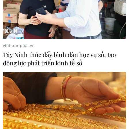
vietnamplus.vn
Tây Ninh thúc đẩy bình dân học vụ số, tạo
động lực phát triển kinh tế số
TIN CÙNG CHUYÊN MỤC
Cuộc tìm kiếm và vá lại những 'trái
tim lỗi '
07/08/2026 04:03