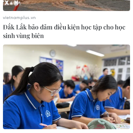
đến sản phẩm giảm cân dạng bút
tiêm
vietnamplus.vn
06/08/2026 07:05
Đắk Lắk bảo đảm điều kiện học tập cho học
sinh vùng biên
Người dân không sử dụng sản phẩm
giảm cân không rõ nguồn gốc, chưa
được cấp phép
06/08/2026 04:22
Công nghệ Robot Da Vinci
nâng cao năng lực phẫu thuật
chuyên sâu tại Bệnh viện K
06/08/2026 02:13
Cứu nạn thành công 30 ngư dân của