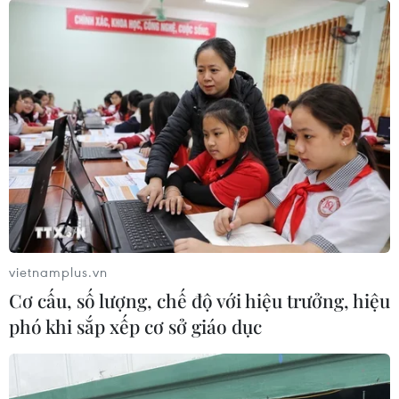
#Chữa bệnh
#Bệnh viện 108
#Đại tướng Ngô Xuân Lịch
#Bệnh viện Trung ương Quân đội 108
#Ung thư gan
#Xạ trị
TP. Hà Nội
vietnamplus.vn
Cơ cấu, số lượng, chế độ với hiệu trưởng, hiệu
phó khi sắp xếp cơ sở giáo dục
Theo dõi VietnamPlus