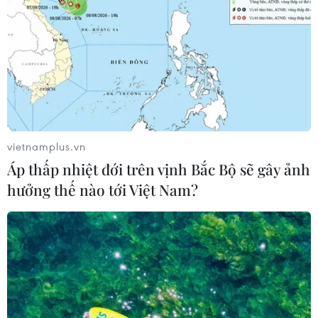
danh hiệu anh hùng
01/04/2015 12:32
4 đơn vị thuộc bệnh viện Trung ương Quân đội 108 đã
vinh dự đón nhận danh hiệu Anh hùng lực lượng vũ
trang nhân dân thời kỳ kháng chiến chống Mỹ cứu
nước.
vietnamplus.vn
Áp thấp nhiệt đới trên vịnh Bắc Bộ sẽ gây ảnh
hưởng thế nào tới Việt Nam?