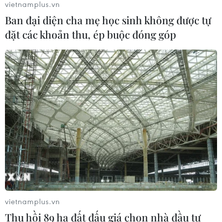
vietnamplus.vn
tàu cá bị cháy trên vùng biển Khánh
Ban đại diện cha mẹ học sinh không được tự
Hòa
đặt các khoản thu, ép buộc đóng góp
05/08/2026 03:58
Không được thu thêm tiền của người
bệnh BHYT nếu không khám theo
yêu cầu
05/08/2026 02:26
Bác sỹ vượt biển giữa đêm cứu
thuyền viên người Nga nghi bị đột
quỵ
04/08/2026 13:21
vietnamplus.vn
Tháo gỡ "điểm nghẽn" dữ liệu: Bộ Y
Thu hồi 89 ha đất đấu giá chọn nhà đầu tư