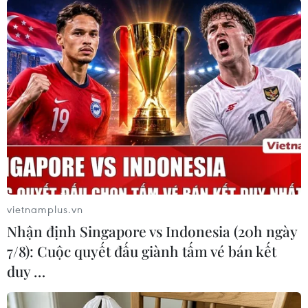
gian tới, Bệnh viện tiếp tục quán triệt sâu sắc
đường lối, quan điểm, chủ trương của Đảng,
Quân ủy Trung ương về nhiệm vụ quân sự quốc
phòng, về phát triển y học Việt Nam, y học quân
đội; tập trung lãnh đạo, chỉ đạo giữ vững và
nâng cao chất lượng toàn diện trên tất cả các
lĩnh vực công tác; đồng thời tạo sự đột phá quan
trọng về chất lượng chuyên môn, chất lượng
phục vụ, thực hiện “lấy người bệnh làm trung
tâm," hoàn thành tốt nhiệm vụ thu dung, cấp
cứu, điều trị và chăm sóc, phục vụ người bệnh.
vietnamplus.vn
Bệnh viện nỗ lực, chủ động sáng tạo đẩy mạnh
Nhận định Singapore vs Indonesia (20h ngày
công tác nghiên cứu khoa học, làm chủ tiến bộ y
7/8): Cuộc quyết đấu giành tấm vé bán kết
học hiện đại, kết hợp chặt chẽ giữa điều trị với
duy …
nghiên cứu khoa học vào huấn luyện đào tạo,
ứng dụng những tiến bộ công nghệ tiên tiến