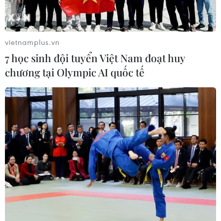
dịch Điện Biên Phủ luôn là người chiến sỹ áo
trắng dũng cảm, vượt qua mọi gian nan thử
thách, không sợ hy sinh, vừa cứu chữa thương
vietnamplus.vn
bệnh binh, tham gia chiến đấu, vừa nghiên cứu
7 học sinh đội tuyển Việt Nam đoạt huy
khoa học..., xử trí thành công nhiều vết thương
chương tại Olympic AI quốc tế
phức tạp, góp phần quan trọng vào việc nâng
cao sức mạnh chiến đấu cho bộ đội...
Thiếu tướng, giáo sư-tiến sỹ Mai Hồng Bàng,
Giám đốc Bệnh viện Trung ương Quân đội 108
nhấn mạnh ngày nay, Bệnh viện tự hào trở
thành một trong những trung tâm đầu đàn tiến
hành nghiên cứu, ứng dụng nhiều kỹ thuật cao
như: kỹ thuật vi phẫu, kỹ thuật mổ nội soi 1 lỗ,
phẫu thuật MAZE điều trị rung nhĩ, kỹ thuật đặt
Stent cửa chủ trong gan TIPS, kỹ thuật cắt nối