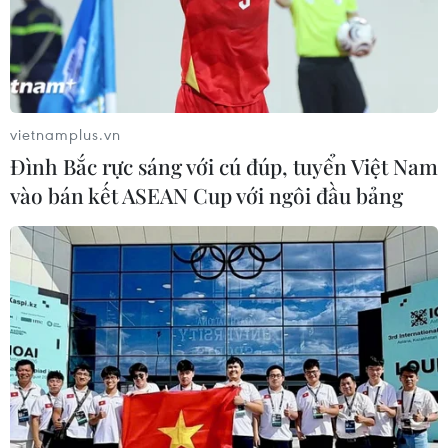
vietnamplus.vn
Đình Bắc rực sáng với cú đúp, tuyển Việt Nam
vào bán kết ASEAN Cup với ngôi đầu bảng
Tổng Bí thư Nguyễn Phú Trọng chụp ảnh chung với các đại biểu.
(Ảnh: Trí Dũng/TTXVN)
Với biên chế 100 giường bệnh, số lượng cán bộ,
bác sỹ, nhân viên có 30 người, cơ sở vật chất
nghèo nàn nhưng cán bộ, chiến sỹ của Bệnh
viện Trung ương Yên Trạch từ lần đầu xuất
quân trong chiến dịch Biên giới cho đến chiến