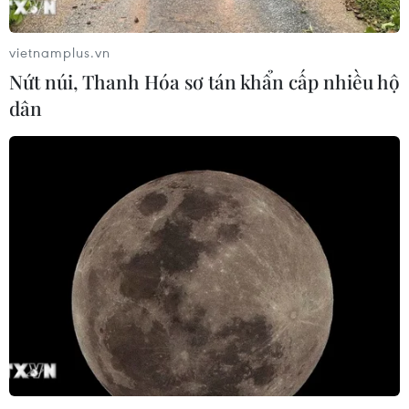
vietnamplus.vn
Nứt núi, Thanh Hóa sơ tán khẩn cấp nhiều hộ
dân
Vùng Cảnh sát biển 3 đón nhận Huân
chương Bảo vệ Tổ quốc hạng 3
18/03/2016 07:22
Sau 15 năm thành lập, từ lúc ban đầu chỉ có 70 cán bộ,
chiến sỹ và hai tàu, đến nay Vùng Cảnh sát biển 3 đã
có bước phát triển vượt bậc.