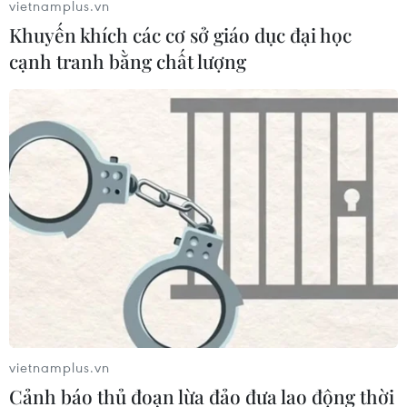
vietnamplus.vn
Khuyến khích các cơ sở giáo dục đại học
cạnh tranh bằng chất lượng
Kỳ thi Tốt nghiệp THPT năm 2025 dự kiến
diễn ra vào các ngày 26 và 27/6
06/08/2024 01:50
Theo khung kế hoạch thời gian năm học 2024-2025 do
vietnamplus.vn
Bộ Giáo dục và Đào tạo ban hành, Kỳ thi Tốt nghiệp
trung học phổ thông năm 2025 dự kiến diễn ra trong
Cảnh báo thủ đoạn lừa đảo đưa lao động thời