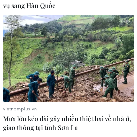
ngày 26 và ngày 27/6/2025.
vụ sang Hàn Quốc
vietnamplus.vn
Thi tốt nghiệp THPT từ 2025: Đề thi có
Mưa lớn kéo dài gây nhiều thiệt hại về nhà ở,
tính phân hóa cao hơn nhưng không khó
giao thông tại tỉnh Sơn La