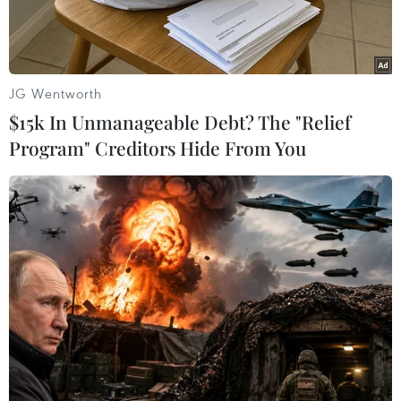
JG Wentworth
$15k In Unmanageable Debt? The "Relief
Program" Creditors Hide From You
Các thí sinh tại điểm thi Trường Phổ thông Dân tộc nội trú trung
học phổ thông tỉnh Lai Châu. (Ảnh: Nguyễn Oanh/TTXVN)
Cục Quản lý chất lượng (Bộ Giáo dục và Đào tạo)
vừa thông tin một số điểm mới dự kiến trong dự
thảo thông tư mới về quy chế thi Tốt nghiệp