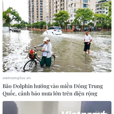
hơn
12/03/2024 06:40
Giáo sư Nguyễn Ngọc Hà, Phó Cục trưởng Cục Quản lý
chất lượng giáo dục khẳng định đề thi Tốt nghiệp Trung
học phổ thông từ năm 2025 có tính phân hóa cao hơn
nhưng không khó hơn.
vietnamplus.vn
Bão Dolphin hướng vào miền Đông Trung
Quốc, cảnh báo mưa lớn trên diện rộng