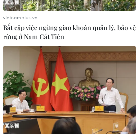
vietnamplus.vn
Bất cập việc ngừng giao khoán quản lý, bảo vệ
rừng ở Nam Cát Tiên
Bộ GD-ĐT sẽ sớm công bố đề thi minh
họa, quy chế thi tốt nghiệp THPT 2025
14/08/2024 07:28
Bộ Giáo dục và Đào tạo cho hay do Kỳ thi Tốt nghiệp
Trung học phổ thông năm 2025 là năm đầu tiên thi theo
chương trình mới nên Bộ sẽ sớm công bố đề minh họa
và quy chế thi.