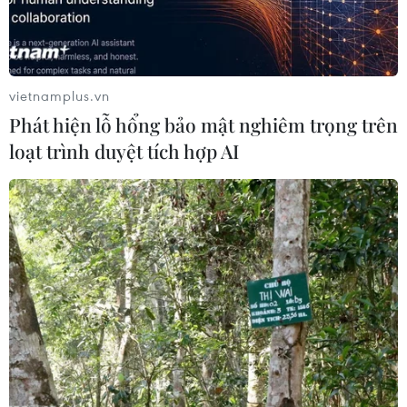
cầu tốt nghiệp để đi làm hoặc học nghề. Mấy năm nay, các trường
đại học vét tất cả (lùa) hết HS đã tốt nghiệp THPT, nhưng nhiều em
đã không nhập học Ngành GD&ĐT cần suy nghĩ lại để có kỳ thi
hợp lý, tránh học nhồi, học nhét, học để thi... Sinh ra vấn nạn...
vietnamplus.vn
Thích
(1)
Trả lời
Phát hiện lỗ hổng bảo mật nghiêm trọng trên
loạt trình duyệt tích hợp AI
14893
Sách mới,chương trình mới, h lại lấy kết quả cả 3 năm, mà còn là
năm đầu tiên mà lại lấy tận 50%,quả này 2k7 toang r
Thích
(4)
Trả lời
TIN LIÊN QUAN