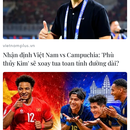
vietnamplus.vn
Nhận định Việt Nam vs Campuchia: 'Phù
thủy Kim' sẽ xoay tua toan tính đường dài?