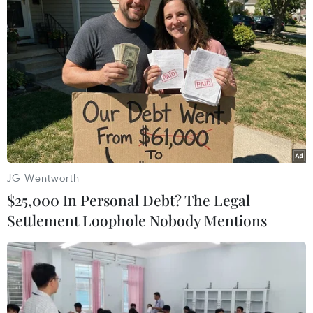
Bộ Giáo dục và Đào tạo cũng dự kiến bổ sung
quy định để thí điểm thi trên máy tính khi có đủ
điều kiện theo lộ trình như đã công bố trong
Phương án thi, thí điểm dần từ năm 2027 và khi
đủ điều kiện triển khai đại trà sau năm 2030./.
(Vietnam+)
JG Wentworth
$25,000 In Personal Debt? The Legal
Settlement Loophole Nobody Mentions