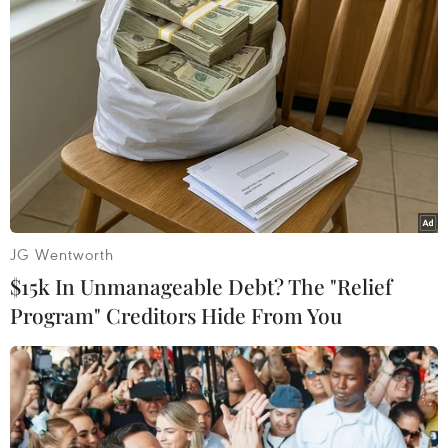
chế
Hơn 874.000 thí sinh đăng ký
xét tuyển đại học, cao đẳng năm 2026
Lịch nộp lệ phí xét tuyển đại
học, cao đẳng năm 2026
Thí sinh bắt đầu tập dượt đăng ký nguyện vọng
xét tuyển đại học năm 2026
JG Wentworth
ĐH Quốc gia TP Hồ Chí Minh: Phổ điểm thi đánh
$15k In Unmanageable Debt? The "Relief
giá năng lực có sự phân tầng rõ
Program" Creditors Hide From You