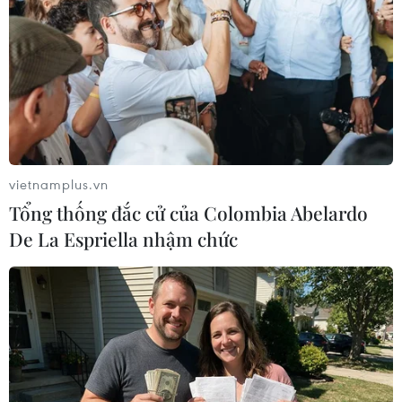
TIN LIÊN QUAN
vietnamplus.vn
Tổng thống đắc cử của Colombia Abelardo
De La Espriella nhậm chức
Bộ Giáo dục: Các trường Đại học có quá
nhiều phương thức xét tuyển phức tạp
09/08/2024 03:28
Thứ trưởng Hoàng Minh Sơn cho biết công tác tuyển