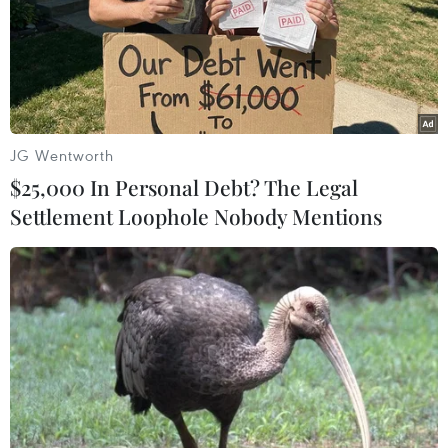
sinh mặc dù đã có nhiều đổi mới nhưng nhiều trường
vẫn còn quá nhiều phương thức, phương án xét tuyển
phức tạp, phân bổ chỉ tiêu chưa hợp lý.
JG Wentworth
$25,000 In Personal Debt? The Legal
Settlement Loophole Nobody Mentions
Thí sinh trên cả nước hoàn tất thanh toán