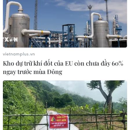
TIN CÙNG CHUYÊN MỤC
7 học sinh đội tuyển Việt Nam đoạt
huy chương tại Olympic AI quốc tế
07/08/2026 15:27
vietnamplus.vn
Kho dự trữ khí đốt của EU còn chưa đầy 60%
ngay trước mùa Đông
Bảo đảm chính xác, công khai điểm
chuẩn tuyển sinh các trường quân
đội
07/08/2026 12:26
Ban đại diện cha mẹ học sinh không
được tự đặt các khoản thu, ép buộc