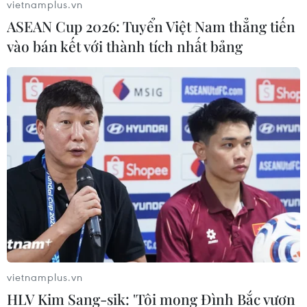
vietnamplus.vn
ASEAN Cup 2026: Tuyển Việt Nam thẳng tiến
vào bán kết với thành tích nhất bảng
vietnamplus.vn
HLV Kim Sang-sik: 'Tôi mong Đình Bắc vươn