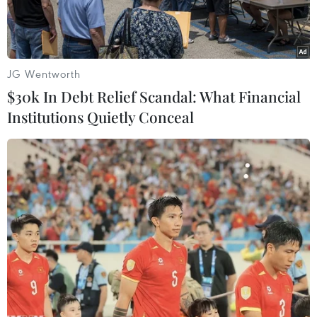
JG Wentworth
$30k In Debt Relief Scandal: What Financial
Institutions Quietly Conceal
Thí sinh dự thi Tốt nghiệp trung học phổ thông. (Ảnh:
PV/Vietnam+)
Hôm nay, 13/8, Bộ Giáo dục và Đào tạo sẽ bắt
đầu tiến hành lọc ảo trên hệ thống xét tuyển
sinh đại học, cao đẳng sư phạm mầm non. Thời