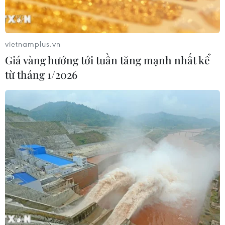
Xem thêm
vietnamplus.vn
Giá vàng hướng tới tuần tăng mạnh nhất kể
từ tháng 1/2026
CƠ QUAN CHỦ QUẢN: THÔNG TẤN XÃ VIỆT NAM
Tổng Biên tập: TRẦN TIẾN DUẨN
Phó Tổng Biên tập: NGUYỄN THỊ TÁM, KHÚC THANH
THỦY
Sở hữu trí tuệ
Quy định sử dụng
RSS
Hỗ trợ
Ngôn ngữ
TTXVN
Dịch vụ tin
Quảng cáo