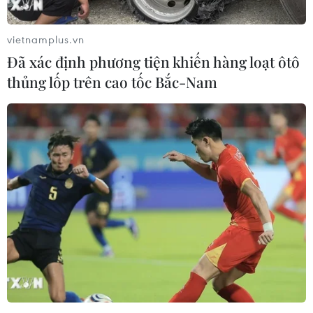
vietnamplus.vn
Những điểm thí sinh cần lưu ý khi thanh
Đã xác định phương tiện khiến hàng loạt ôtô
toán lệ phí xét tuyển đại học
thủng lốp trên cao tốc Bắc-Nam
31/07/2024 02:58
Bộ Giáo dục và Đào tạo thông tin về những điểm thí
sinh cần lưu ý khi nộp lệ phí xét tuyển đại học trên Hệ
thống xét tuyển.