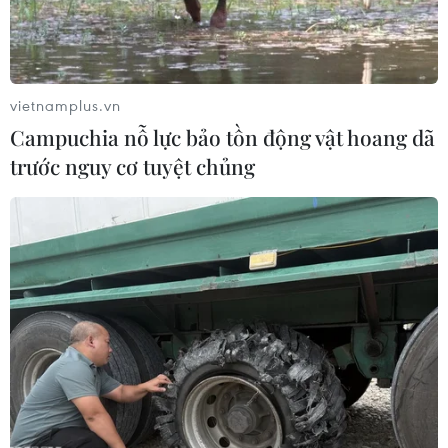
lệ phí xét tuyển đại học
06/08/2024 14:25
Sau thời gian nộp lệ phí xét tuyển, Bộ Giáo dục và Đào
vietnamplus.vn
tạo sẽ triển khai công tác lọc ảo từ ngày 13/8 đến 17 giờ
Campuchia nỗ lực bảo tồn động vật hoang dã
ngày 17/8 và được thực hiện 6 lần.
trước nguy cơ tuyệt chủng