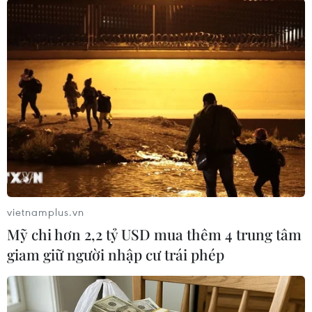
#Xét tuyển đại học
#lọc ảo
#Bộ Giáo dục và Đào tạo
#xác nhận nhập học
Theo dõi VietnamPlus
vietnamplus.vn
Mỹ chi hơn 2,2 tỷ USD mua thêm 4 trung tâm
giam giữ người nhập cư trái phép
Tuyển sinh đại học-cao đẳng
Các trường đại học sẽ xét tuyển thí sinh Trường
THTP chuyên Tuyên Quang không vi phạm quy