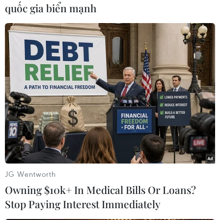
phức tạp
quốc gia biển mạnh
Thứ trưởng Hoàng Minh Sơn cho biết công tác
tuyển sinh mặc dù đã có nhiều đổi mới nhưng
nhiều trường vẫn còn quá nhiều phương thức,
phương án xét tuyển phức tạp, phân bổ chỉ tiêu
chưa hợp lý.
(Vietnam+)
JG Wentworth
Owning $10k+ In Medical Bills Or Loans?
Stop Paying Interest Immediately