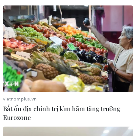
hiệu quả trong việc cải thiện môi trường khí
quyển/bụi mịn, và công ty đang ngày càng mở
rộng các lĩnh vực ứng dụng dựa trên công nghệ
này.
vietnamplus.vn
Bất ổn địa chính trị kìm hãm tăng trưởng
Eurozone
Sản phẩm chiếu sáng của Shinseung Lighttech. (Ảnh:
Vietnam+)