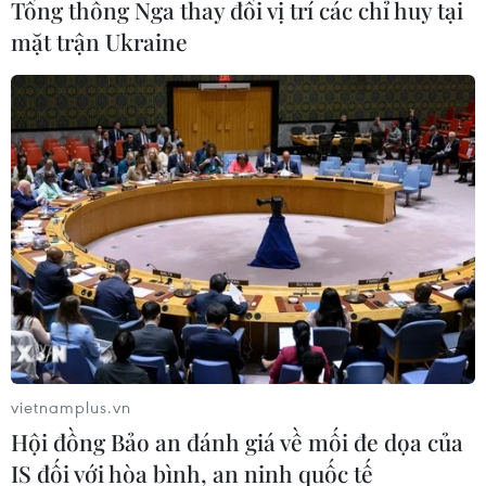
toàn có thể mang đến mùi hương tươi mát tuyệt vời cho
Tổng thống Nga thay đổi vị trí các chỉ huy tại
căn phòng chỉ với hai nguyên liệu dễ kiếm là táo và
mặt trận Ukraine
quế.
vietnamplus.vn
Hội đồng Bảo an đánh giá về mối đe dọa của
Vinsmart mở bán máy lọc không khí và
IS đối với hòa bình, an ninh quốc tế