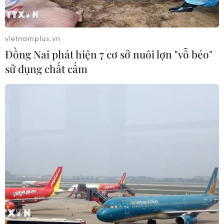
vietnamplus.vn
Đồng Nai phát hiện 7 cơ sở nuôi lợn "vỗ béo"
sử dụng chất cấm
Giới thiệu máy phát tia hồng ngoại tại
Triển lãm công nghiệp quang học
26/11/2020 01:56
Myung shin Medical dự kiến giới thiệu máy phát tia
hồng ngoại; TIP International giới thiệu máy lọc không
khí dùng cho xe hơi có chức năng kiềm chế cơn buồn
ngủ; Optonest giới thiệu MPO Attenuator.