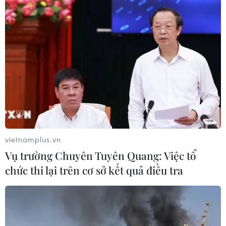
Máy lọc không khí là lựa chọn thông minh
của nhiều gia đình Việt Nam
19/02/2021 10:00
Sản phẩm nội địa máy lọc không khí Vsmart dù mới ra
mắt nhưng nhờ ứng dụng những công nghệ mới tiên
tiến nhất đang trở thành lựa chọn của nhiều gia đình.
vietnamplus.vn
Vụ trường Chuyên Tuyên Quang: Việc tổ
chức thi lại trên cơ sở kết quả điều tra