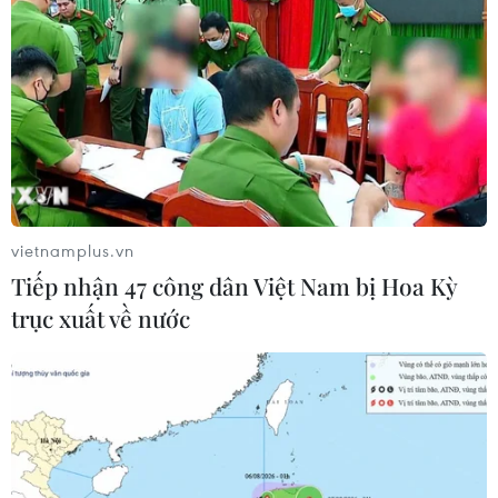
vietnamplus.vn
Tiếp nhận 47 công dân Việt Nam bị Hoa Kỳ
trục xuất về nước
#môi trường
#năng lượng
#thiết bị hút bụi
#bộ lọc khử mùi
#công nghệ
TP. Hà Nội
Hàn Quốc