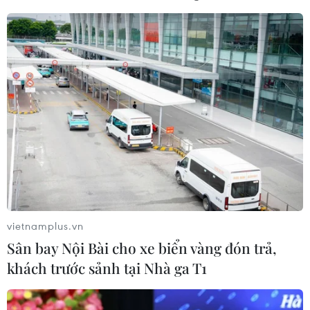
giải pháp nhà thông minh
17/02/2021 04:12
Công ty Nghiên cứu-Sản xuất VinSmart chính thức ra
mắt 4 mẫu Máy lọc không khí và sản phẩm Giải pháp
nhà thông minh; đây là những dòng sản phẩm mới nhất
của hệ sinh thái công nghệ Vsmart cho gia đình.
vietnamplus.vn
Sân bay Nội Bài cho xe biển vàng đón trả,
khách trước sảnh tại Nhà ga T1