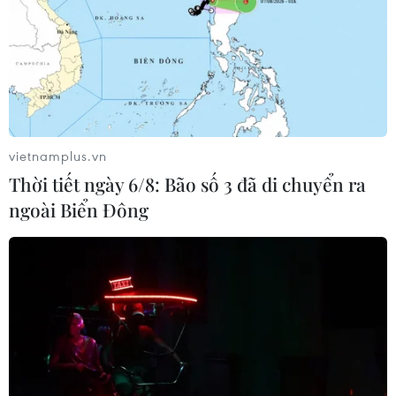
Theo dõi VietnamPlus
vietnamplus.vn
Thời tiết ngày 6/8: Bão số 3 đã di chuyển ra
ngoài Biển Đông
TIN LIÊN QUAN