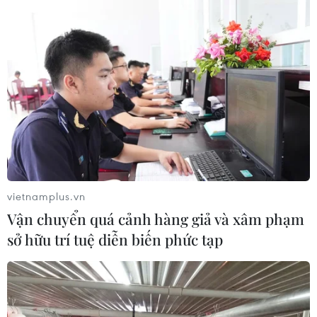
05/08/2026 08:55
Lợi nhuận doanh nghiệp tăng tốc tạo
nền tảng cho thị trường chứng
khoán
05/08/2026 08:44
Công nghệ AI từ OPES gây ấn tượng
tại Vietnam Insurance Summit 2026
vietnamplus.vn
05/08/2026 08:10
Vận chuyển quá cảnh hàng giả và xâm phạm
sở hữu trí tuệ diễn biến phức tạp
Từ thương cảng Sài Gòn đến trung
tâm tài chính quốc tế nhìn từ
Vietcombank Tower