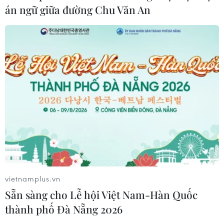
án ngữ giữa đường Chu Văn An
31/07/2026 04:54
Vietjet bứt phá với mạng bay quốc tế,
đội tàu đặt hàng hơn 600 máy bay
31/07/2026 04:19
Một ngày trải nghiệm Techcombank
OneU tại Bưu điện Thành phố Hồ
Chí Minh
31/07/2026 03:05
vietnamplus.vn
Sẵn sàng cho Lễ hội Việt Nam-Hàn Quốc
Xem thêm
thành phố Đà Nẵng 2026