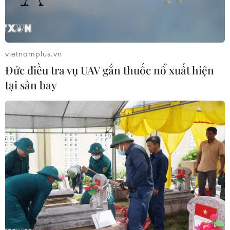
vietnamplus.vn
Đức điều tra vụ UAV gắn thuốc nổ xuất hiện
tại sân bay
Bộ lọc khử mùi của Ceracomb. (Ảnh: Vietnam+)
Ceracomb (Đại diện: Ông Lee Kang Hong) và
Shinseung Lighttech sẽ tham gia sự kiện "Công
nghệ Môi trường & Năng lượng Việt Nam 2021"
- gọi tắt là ENTECH Vietnam 2021