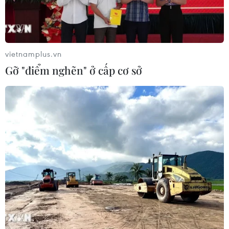
cách xã hội phòng, chống dịch COVID-19 càng thêm
vắng lặng, đó là lúc những công nhân môi trường cần
mẫn, âm thầm làm việc để làm sạch phố phường.
vietnamplus.vn
Gỡ "điểm nghẽn" ở cấp cơ sở
Lần đầu tiên công bố hiện trạng môi