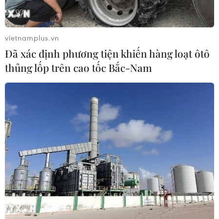
vietnamplus.vn
Đã xác định phương tiện khiến hàng loạt ôtô
TIN CÙNG CHUYÊN MỤC
thủng lốp trên cao tốc Bắc-Nam
Áp thấp nhiệt đới đổi hướng trên
vùng biển phía Đông khu vực vịnh
Bắc Bộ
07/08/2026 23:29
Campuchia nỗ lực bảo tồn động vật
hoang dã trước nguy cơ tuyệt chủng
07/08/2026 22:45