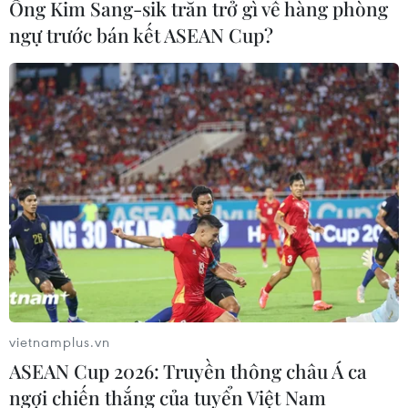
Ông Kim Sang-sik trăn trở gì về hàng phòng
ngự trước bán kết ASEAN Cup?
Việt Nam tham gia xây dựng Thỏa thuận
toàn cầu về ô nhiễm nhựa
16/08/2021 11:20
Thủ tướng Chính phủ vừa ban hành Quyết định
1407/QĐ-TTg về việc phê duyệt Đề án Việt Nam chủ
động chuẩn bị và tham gia xây dựng Thỏa thuận toàn
cầu về ô nhiễm nhựa đại dương.
vietnamplus.vn
ASEAN Cup 2026: Truyền thông châu Á ca
ngợi chiến thắng của tuyển Việt Nam