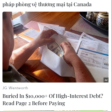
pháp phòng vệ thương mại tại Canada
#Truy tìm cơ sở đổ trộm chất thải
#Ven sông Hồng
JG Wentworth
#Ô nhiễm môi trường
#Sức khỏe người dân
Buried In $10,000+ Of High-Interest Debt?
#Sở Tài nguyên và Môi trường
Hưng Yên
Read Page 2 Before Paying
Nam Định
Ninh Bình
Thái Bình