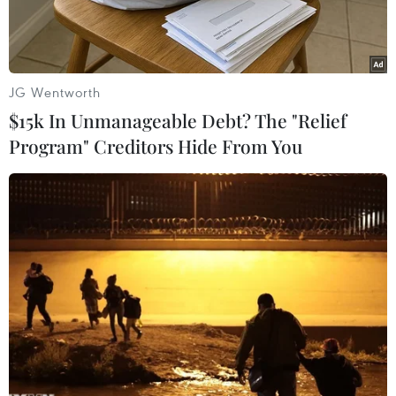
JG Wentworth
$15k In Unmanageable Debt? The "Relief
Program" Creditors Hide From You
Ảnh chỉ có tính chất minh họa. (Nguồn: Hùng Võ/Vietnam+)
Liên quan đến thông tin thời gian gần đây có
tình trạng đổ trộm chất thải ven sông Hồng
thuộc khu vực giáp ranh tỉnh Nam Định với tỉnh
Thái Bình, Tổng cục Môi trường (Bộ Tài nguyên