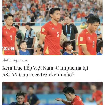
Kiểm soát rác thải từ nguồn - Giải
pháp bảo vệ kênh rạch TP Hồ Chí
Minh trong mùa mưa
07/08/2026 04:47
Miền Bắc giảm mưa từ đêm
nay, cuối tuần chuyển nắng nóng
vietnamplus.vn
07/08/2026 04:41
Xem trực tiếp Việt Nam-Campuchia tại
ASEAN Cup 2026 trên kênh nào?
Xuất hiện áp thấp nhiệt đới trên khu
vực vịnh Bắc Bộ
07/08/2026 03:54