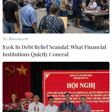
JG Wentworth
$30k In Debt Relief Scandal: What Financial
Institutions Quietly Conceal
Công nhân môi trường - những
người thầm lặng cùng Thủ đô chống dịch
09/08/2021 01:52
Đêm về, những con phố Hà Nội trong giai đoạn giãn