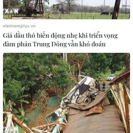
bạch, khách quan.
vietnamplus.vn
Giá dầu thô biến động nhẹ khi triển vọng
đàm phán Trung Đông vẫn khó đoán
Kỷ luật Phó Chủ tịch tỉnh, nguyên giám
đốc sở giáo dục Hà Giang