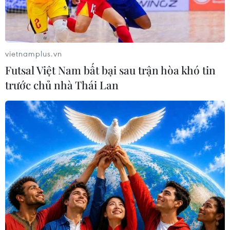
ninh thi cử
vietnamplus.vn
Futsal Việt Nam bất bại sau trận hòa khó tin
trước chủ nhà Thái Lan
Thí sinh dự thi Trung học phổ thông quốc gia. (Ảnh: Minh
Sơn/Vietnam+)
Chỉ còn 5 ngày nữa, Kỳ thi Trung học phổ thông