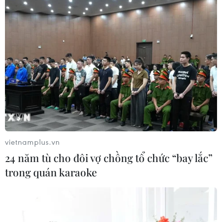
05/08/2026 02:34
Hà Nội kiểm soát chặt chẽ, minh
bạch bữa ăn bán trú trước thềm năm
học mới
05/08/2026 02:01
Hưng Yên chuyển trụ sở dôi dư
thành trường học, mở rộng không
gian giáo dục
vietnamplus.vn
05/08/2026 01:21
24 năm tù cho đôi vợ chồng tổ chức “bay lắc”
trong quán karaoke
Bảo đảm ngày khai giảng thực sự là
ngày hội của học sinh và giáo viên
04/08/2026 22:42