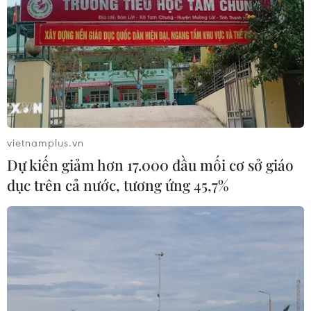
Thứ trưởng Bộ Giáo dục và Đào tạo Nguyễn Hữu Độ kiểm tra
công tác chuẩn bị thi tại Yên Bái. (Ảnh: PV/Vietnam+)
vietnamplus.vn
Dự kiến giảm hơn 17.000 đầu mối cơ sở giáo
Xử lý nghiêm cán bộ vi phạm quy chế
dục trên cả nước, tương ứng 45,7%
Không chỉ quán triệt toàn ngành, hôm qua,
ngày 18/6, Bộ trưởng Phùng Xuân Nhạ cũng đã
có công điện gửi chủ tịch Ủy ban Nhân dân các
tỉnh, thành phố trực thuộc trung ương, lãnh đạo
các trường đại học, học viện, cao đẳng tham gia
tổ chức kỳ thi, về việc tập trung chỉ đạo và phối