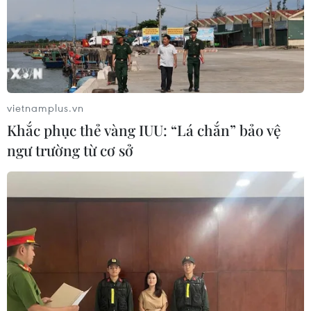
hợp tổ chức Kỳ thi Trung học phổ thông quốc
gia. Trong đó, vấn đề đảm bảo an ninh kỳ thi
được đặc biệt nhấn mạnh.
Cụ thể, với các địa phương, Bộ Giáo dục và Đào
tạo đề nghị rà soát kỹ lưỡng cán bộ tham gia tổ
vietnamplus.vn
chức thi bảo đảm số lượng và yêu cầu chất
Khắc phục thẻ vàng IUU: “Lá chắn” bảo vệ
lượng; phân công rõ nhiệm vụ và quyền hạn
ngư trường từ cơ sở
của cán bộ trong từng khâu tổ chức thi; tăng
cường tập huấn nghiệp vụ cho cán bộ được
phân công coi thi, thanh tra. Trong trường hợp
cán bộ coi thi, thanh tra thi có hành vi vi phạm
Quy chế thi phải xử lý kỷ luật nghiêm khắc.
[Hà Giang: Thí sinh được ‘phù phép’ tăng
29,95 điểm so với điểm thật]