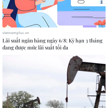
vietnamplus.vn
Lãi suất ngân hàng ngày 6/8: Kỳ hạn 3 tháng
đang được mức lãi suất tối đa
Sơn La sẵn sàng các điều kiện cho kỳ thi
THPT Quốc gia 2019
17/06/2019 05:23
Tại tỉnh Sơn La, kỳ thi Trung học Phổ thông Quốc gia
năm 2019 có ý nghĩa quan trọng, đó là lấy lại niềm tin
trong phụ huynh, học sinh về một kỳ thi công bằng, minh