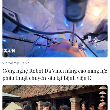
Theo dõi VietnamPlus
TIN LIÊN QUAN
vietnamplus.vn
Công nghệ Robot Da Vinci nâng cao năng lực
phẫu thuật chuyên sâu tại Bệnh viện K