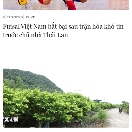
vietnamplus.vn
Futsal Việt Nam bất bại sau trận hòa khó tin
trước chủ nhà Thái Lan
Tranh cãi giữa Mỹ và Iran không chỉ là
thỏa thuận hạt nhân
23/11/2019 06:54
Mặc dù tuyên bố rút khỏi thỏa thuận hạt nhân theo từng
giai đoạn, song ý định thực sự của Iran không phải là
hoàn toàn rút khỏi thỏa thuận này.