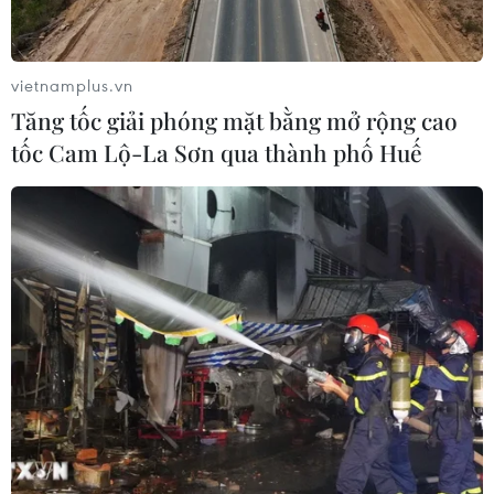
Iran và Oman đạt thỏa thuận về
tuyến vận tải qua eo biển Hormuz
vietnamplus.vn
06/08/2026 04:36
Tăng tốc giải phóng mặt bằng mở rộng cao
tốc Cam Lộ-La Sơn qua thành phố Huế
Từ hạt nhân đến eo biển
Hormuz: Đòn bẩy chiến lược mới của
Iran
06/08/2026 04:36
Xung đột Hamas-Israel: Israel chưa
chấp thuận kế hoạch về Dải Gaza
06/08/2026 03:45