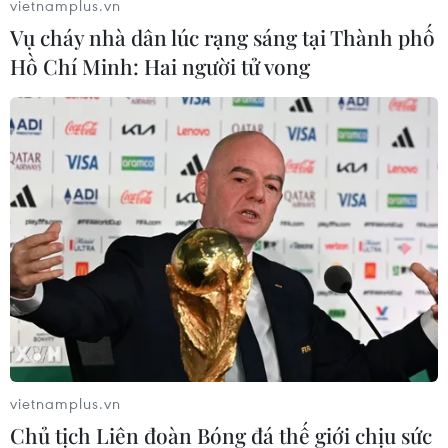
dầu của Saudi Arabia.
vietnamplus.vn
Vụ cháy nhà dân lúc rạng sáng tại Thành phố
Iran bị báo buộc đứng sau các vụ này, điều mà
Hồ Chí Minh: Hai người tử vong
Tehran một mực bác bỏ. Bất chấp các vụ tấn
công vào đồng minh Saudi Arabia và một máy
bay không người lái Mỹ bị bắt hạ, Washington
đã tránh các hành động đáp trả tương xứng./.
(Vietnam+)
vietnamplus.vn
Chủ tịch Liên đoàn Bóng đá thế giới chịu sức