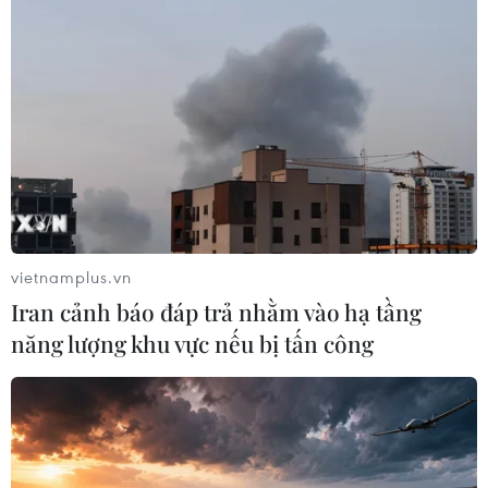
trưởng Mỹ Mike Pompeo nói: “Mỹ sẽ bãi bỏ lệnh miễn
trừng phạt liên quan tới cơ sở hạt nhân ở Fordow kể từ
ngày 15/12/2019.”
vietnamplus.vn
Iran cảnh báo đáp trả nhằm vào hạ tầng
năng lượng khu vực nếu bị tấn công
Iran lên án Mỹ chấm dứt lệnh miễn trừng