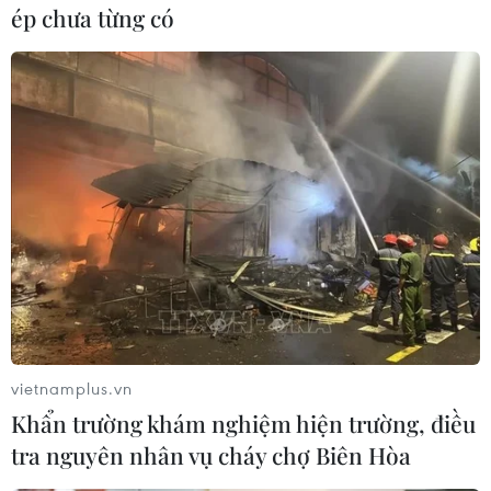
ép chưa từng có
#Trung Đông
#máy bay không người lái
#cơ sở lọc dầu
#hành động khiêu khích
Mỹ
Pháp
Theo dõi VietnamPlus
vietnamplus.vn
Khẩn trường khám nghiệm hiện trường, điều
tra nguyên nhân vụ cháy chợ Biên Hòa