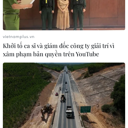
vietnamplus.vn
Khởi tố ca sĩ và giám đốc công ty giải trí vì
xâm phạm bản quyền trên YouTube
TIN CÙNG CHUYÊN MỤC
Iran cảnh báo đáp trả nhằm vào hạ
tầng năng lượng khu vực nếu bị tấn
công
06/08/2026 04:37