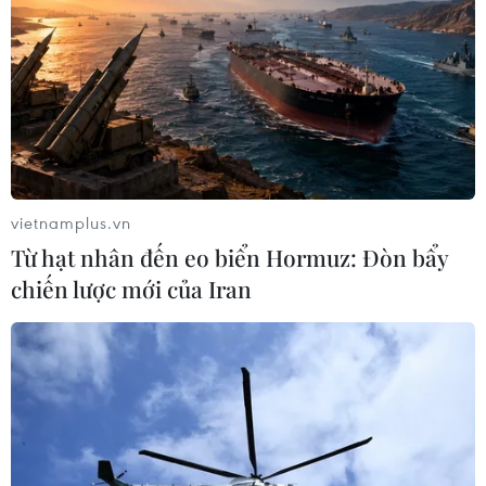
phạt cơ sở hạt nhân Fordow
19/11/2019 10:55
Ngoại trưởng Mỹ Mike Pompeo tuyên bố Mỹ sẽ chấm
dứt các lệnh miễn trừng phạt với cơ sở hạt nhân Fordow
kể từ ngày 15/12. Ngay sau đó, Tổng thống Iran đã lên
tiếng về quyết định này.
vietnamplus.vn
Từ hạt nhân đến eo biển Hormuz: Đòn bẩy
chiến lược mới của Iran