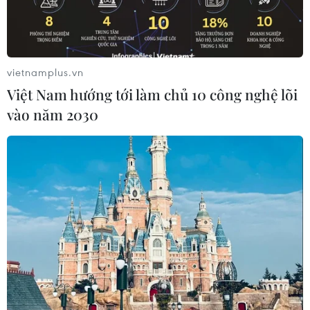
vietnamplus.vn
Việt Nam hướng tới làm chủ 10 công nghệ lõi
vào năm 2030
Bên trong một cơ sở hạt nhân của Iran. (Ảnh: IRNA/TTXVN)
Theo AFP, Bộ trưởng Quốc phòng Pháp Florence
Parly ngày 23/11 đã chỉ trích việc Mỹ "dần rút
khỏi" Trung Đông, đồng thời cho rằng
Washington đã không đáp trả các hành động
khiêu khích được cho là của Iran, gây ra một