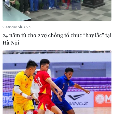
vietnamplus.vn
24 năm tù cho 2 vợ chồng tổ chức “bay lắc” tại
Hà Nội
Mỹ đánh giá Iran sở hữu ''kho vũ khí tên
lửa lớn nhất Trung Đông''
20/11/2019 03:15
Báo cáo mới nhất của Cơ quan Tình báo quốc phòng
Mỹ cho biết Iran có một chương trình phát triển tên lửa
quy mô lớn và độ tinh vi của các vũ khí tên lửa vẫn tiếp
tục gia tăng.