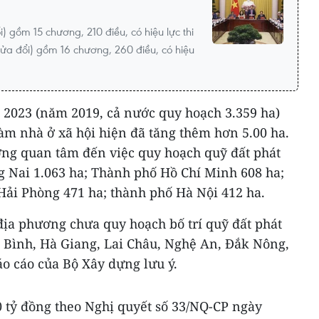
)
i) gồm 15 chương, 210 điều, có hiệu lực thi
sửa đổi) gồm 16 chương, 260 điều, có hiệu
 2023 (năm 2019, cả nước quy hoạch 3.359 ha)
 làm nhà ở xã hội hiện đã tăng thêm hơn 5.00 ha.
ơng quan tâm đến việc quy hoạch quỹ đất phát
g Nai 1.063 ha; Thành phố Hồ Chí Minh 608 ha;
Hải Phòng 471 ha; thành phố Hà Nội 412 ha.
địa phương chưa quy hoạch bố trí quỹ đất phát
h Bình, Hà Giang, Lai Châu, Nghệ An, Đắk Nông,
o cáo của Bộ Xây dựng lưu ý.
0 tỷ đồng theo Nghị quyết số 33/NQ-CP ngày