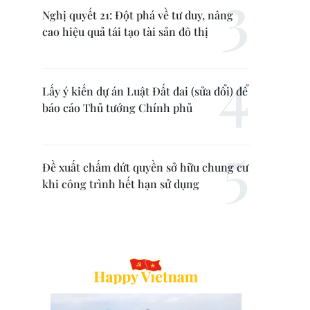
Nghị quyết 21: Đột phá về tư duy, nâng
cao hiệu quả tái tạo tài sản đô thị
Lấy ý kiến dự án Luật Đất đai (sửa đổi) để
báo cáo Thủ tướng Chính phủ
Đề xuất chấm dứt quyền sở hữu chung cư
khi công trình hết hạn sử dụng