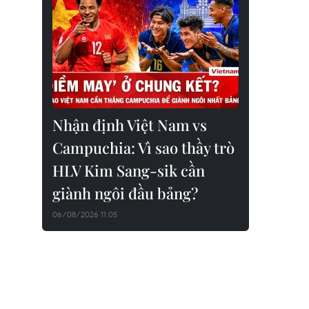
Nhận định Việt Nam vs
Campuchia: Vì sao thầy trò
HLV Kim Sang-sik cần
giành ngôi đầu bảng?
06/08/2026 11:05