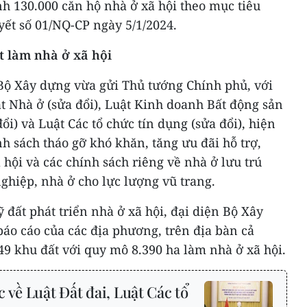
h 130.000 căn hộ nhà ở xã hội theo mục tiêu
yết số 01/NQ-CP ngày 5/1/2024.
t làm nhà ở xã hội
Bộ Xây dựng vừa gửi Thủ tướng Chính phủ, với
t Nhà ở (sửa đổi), Luật Kinh doanh Bất động sản
đổi) và Luật Các tổ chức tín dụng (sửa đổi), hiện
nh sách tháo gỡ khó khăn, tăng ưu đãi hỗ trợ,
 hội và các chính sách riêng về nhà ở lưu trú
ghiệp, nhà ở cho lực lượng vũ trang.
ỹ đất phát triển nhà ở xã hội, đại diện Bộ Xây
báo cáo của các địa phương, trên địa bàn cả
9 khu đất với quy mô 8.390 ha làm nhà ở xã hội.
 về Luật Đất đai, Luật Các tổ