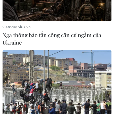
vietnamplus.vn
Nga thông báo tấn công căn cứ ngầm của
Ukraine
Kiến nghị điều tra xử lý chủ đầu tư chiếm
dụng phí bảo trì chung cư
20/10/2020 04:05
Thời gian qua, nhiều chung cư dù ở trên địa bàn Hà
Nội và Thành phố Hồ Chí Minh đã có Ban quản trị
nhưng chủ đầu tư vẫn không chịu trao trả lại quỹ bảo trì
mà tận dụng dòng vốn vào mục đích khác...