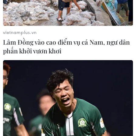
vietnamplus.vn
Lâm Đồng vào cao điểm vụ cá Nam, ngư dân
phấn khởi vươn khơi