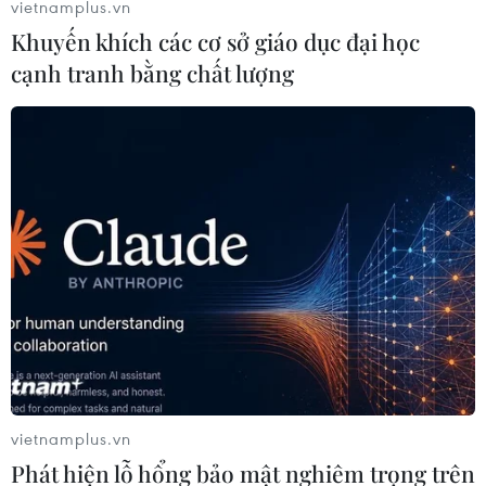
vietnamplus.vn
nhà, cụm nhà chung cư và buộc 12/18 chủ đầu tư phải
Khuyến khích các cơ sở giáo dục đại học
gửi vào tài khoản kinh phí bảo trì.
cạnh tranh bằng chất lượng
vietnamplus.vn
Sẽ thanh tra diện rộng về phí bảo trì
Phát hiện lỗ hổng bảo mật nghiêm trọng trên