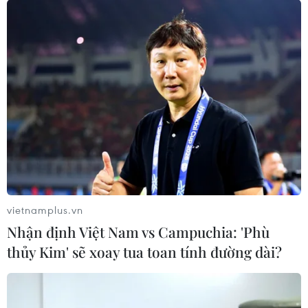
Xử lý nghiêm vi phạm quỹ bảo trì chung
cư tại 11 tỉnh, thành phố
22/03/2022 02:13
Trong năm 2022, Bộ Xây dựng sẽ kiểm tra, xử lý nghiêm
các sai phạm trong lĩnh vực quản lý, sử dụng nhà chung
cư trong cuộc thanh tra diện rộng tại 11 tỉnh, thành phố.
vietnamplus.vn
Nhận định Việt Nam vs Campuchia: 'Phù
thủy Kim' sẽ xoay tua toan tính đường dài?