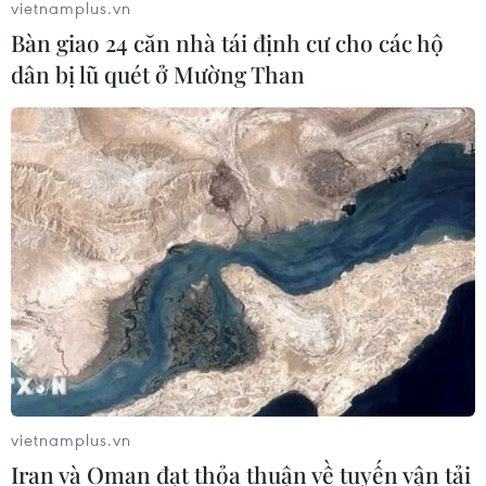
vietnamplus.vn
Bàn giao 24 căn nhà tái định cư cho các hộ
dân bị lũ quét ở Mường Than
TIN CÙNG CHUYÊN MỤC
Ninh Bình phê duyệt hơn 500 tỷ
đồng xây dựng nhà chung cư cho
thuê
06/08/2026 08:09
Tạo xung lực mới để phát triển thị
trường bất động sản lành mạnh, bền
vững
vietnamplus.vn
05/08/2026 09:21
Iran và Oman đạt thỏa thuận về tuyến vận tải