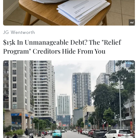
Nẵng.
JG Wentworth
$15k In Unmanageable Debt? The "Relief
Program" Creditors Hide From You
Khu nhà ở dành cho người thu nhập thấp tại phường Nại Hiên
Đông, quận Sơn Trà, Đà Nẵng. (Ảnh: Tuấn Anh/TTXVN)
Thanh tra Bộ Xây dựng vừa có Quyết định thanh