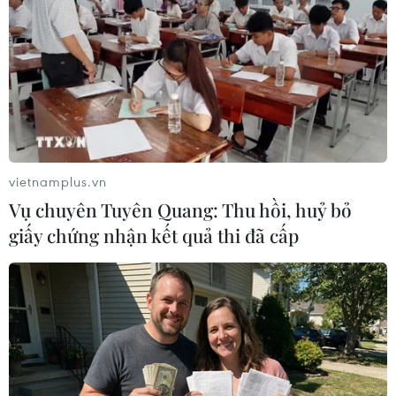
nên việc tổ chức các cuộc thanh tra công tác
quản lý, sử dụng kinh phí bảo trì các nhà chung
cư trên địa bàn thành phố là rất khó khăn./.
(TTXVN/Vietnam+)
vietnamplus.vn
Vụ chuyên Tuyên Quang: Thu hồi, huỷ bỏ
giấy chứng nhận kết quả thi đã cấp