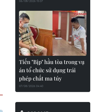
06/08/2026 15:07
Tiến "Bịp" hầu tòa trong vụ
án tổ chức sử dụng trái
phép chất ma túy
07/08/2026 04:40