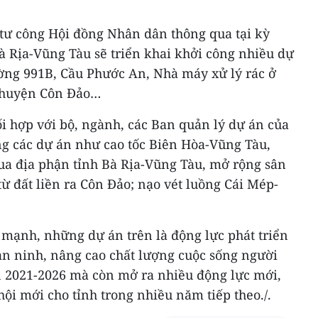
ư công Hội đồng Nhân dân thông qua tại kỳ
à Rịa-Vũng Tàu sẽ triển khai khởi công nhiều dự
ờng 991B, Cầu Phước An, Nhà máy xử lý rác ở
à huyện Côn Đảo…
i hợp với bộ, ngành, các Ban quản lý dự án của
g các dự án như cao tốc Biên Hòa-Vũng Tàu,
ua địa phận tỉnh Bà Rịa-Vũng Tàu, mở rộng sân
từ đất liền ra Côn Đảo; nạo vét luồng Cái Mép-
ạnh, những dự án trên là động lực phát triển
an ninh, nâng cao chất lượng cuộc sống người
n 2021-2026 mà còn mở ra nhiều động lực mới,
hội mới cho tỉnh trong nhiều năm tiếp theo./.