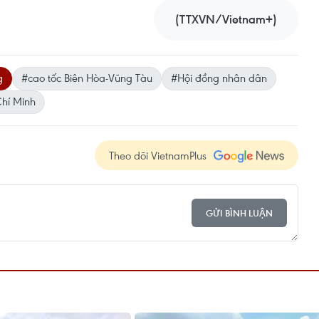
(TTXVN/Vietnam+)
g
#cao tốc Biên Hòa-Vũng Tàu
#Hội đồng nhân dân
Chí Minh
Theo dõi VietnamPlus
GỬI BÌNH LUẬN