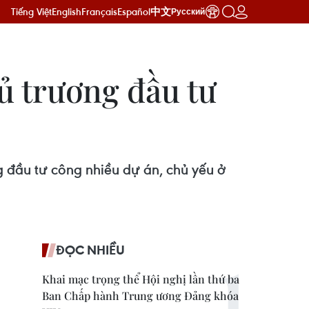
Tiếng Việt
English
Français
Español
中文
Русский
ủ trương đầu tư
 đầu tư công nhiều dự án, chủ yếu ở
ĐỌC NHIỀU
Khai mạc trọng thể Hội nghị lần thứ ba
Ban Chấp hành Trung ương Đảng khóa