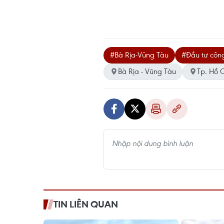
#Bà Rịa-Vũng Tàu
#Đầu tư côn
Bà Rịa - Vũng Tàu
Tp. Hồ 
TIN LIÊN QUAN