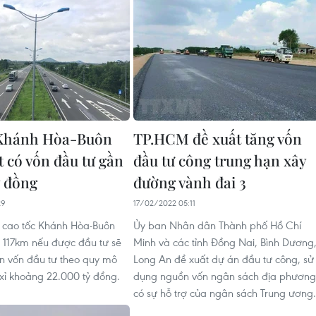
 Khánh Hòa-Buôn
TP.HCM đề xuất tăng vốn
 có vốn đầu tư gần
đầu tư công trung hạn xây
ỷ đồng
đường vành đai 3
29
17/02/2022 05:11
 cao tốc Khánh Hòa-Buôn
Ủy ban Nhân dân Thành phố Hồ Chí
 117km nếu được đầu tư sẽ
Minh và các tỉnh Đồng Nai, Bình Dương
n vốn đầu tư theo quy mô
Long An đề xuất dự án đầu tư công, sử
xỉ khoảng 22.000 tỷ đồng.
dụng nguồn vốn ngân sách địa phương
có sự hỗ trợ của ngân sách Trung ương.