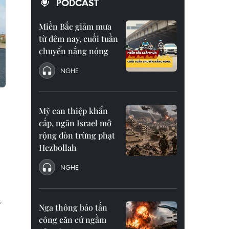
PODCAST
Miền Bắc giảm mưa
từ đêm nay, cuối tuần
chuyển nắng nóng
NGHE
Mỹ can thiệp khẩn
cấp, ngăn Israel mở
rộng đòn trừng phạt
Hezbollah
NGHE
,
,
Nga thông báo tấn
công căn cứ ngầm