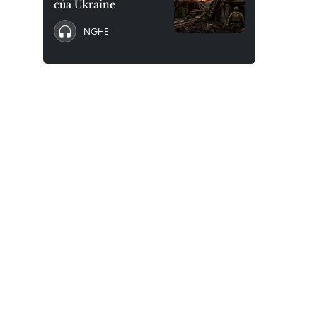
của Ukraine
NGHE