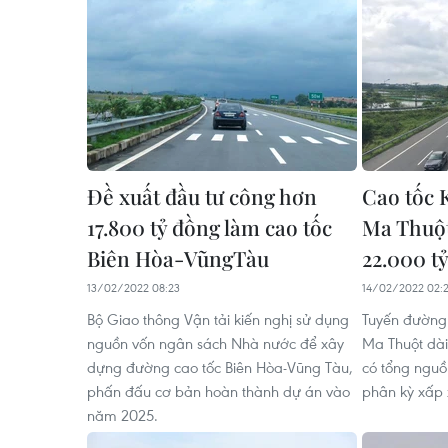
Đề xuất đầu tư công hơn
Cao tốc
17.800 tỷ đồng làm cao tốc
Ma Thuột
Biên Hòa-VũngTàu
22.000 t
13/02/2022 08:23
14/02/2022 02:
Bộ Giao thông Vận tải kiến nghị sử dụng
Tuyến đường
nguồn vốn ngân sách Nhà nước để xây
Ma Thuột dài
dựng đường cao tốc Biên Hòa-Vũng Tàu,
có tổng nguồ
phấn đấu cơ bản hoàn thành dự án vào
phân kỳ xấp 
năm 2025.