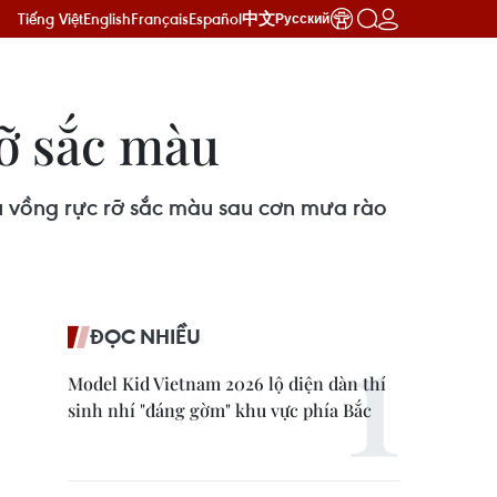
Tiếng Việt
English
Français
Español
中文
Русский
rỡ sắc màu
ầu vồng rực rỡ sắc màu sau cơn mưa rào
ĐỌC NHIỀU
Model Kid Vietnam 2026 lộ diện dàn thí
sinh nhí "đáng gờm" khu vực phía Bắc