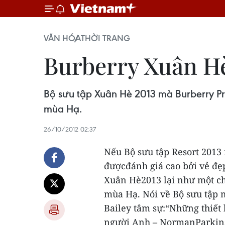
VĂN HÓA
THỜI TRANG
Burberry Xuân Hè
Bộ sưu tập Xuân Hè 2013 mà Burberry Pr
mùa Hạ.
26/10/2012 02:37
Nếu Bộ sưu tập Resort 2013
đượcđánh giá cao bởi vẻ đẹp
Xuân Hè2013 lại như một ch
mùa Hạ.
Nói về Bộ sưu tập 
Bailey tâm sự:“Những thiết 
người Anh – NormanParkinso