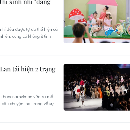
thí sinh nhí "đáng
nhí đều được tự do thể hiện cá
nhiên, cũng có không ít tình
Lan tái hiện 2 trạng
t Thanasarnvimon vừa ra mắt
 câu chuyện thời trang về sự