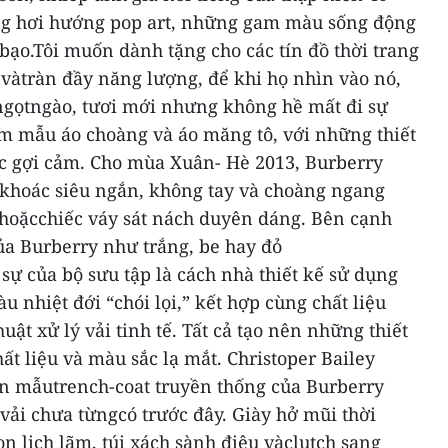
g hơi hướng pop art, những gam màu sống động
ạo.Tôi muốn dành tặng cho các tín đồ thời trang
i vàtràn đầy năng lượng, để khi họ nhìn vào nó,
 ngọtngào, tươi mới nhưng không hề mất đi sự
m mẫu áo choàng và áo măng tô, với những thiết
c gợi cảm. Cho mùa Xuân- Hè 2013, Burberry
khoác siêu ngắn, không tay và choàng ngang
 hoặcchiếc váy sát nách duyên dáng.
Bên cạnh
a Burberry như trắng, be hay đỏ
ự của bộ sưu tập là cách nhà thiết kế sử dụng
nhiệt đới “chói lọi,” kết hợp cùng chất liệu
ật xử lý vải tinh tế. Tất cả tạo nên những thiết
ất liệu và màu sắc lạ mắt. Christoper Bailey
lên mẫutrench-coat truyền thống của Burberry
vải chưa từngcó trước đây.
Giày hở mũi thời
n lịch lãm, túi xách sành điệu vàclutch sang