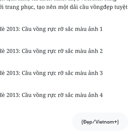
i trang phục, tạo nên một dải cầu vồngđẹp tuyệt
(Đẹp/Vietnam+)