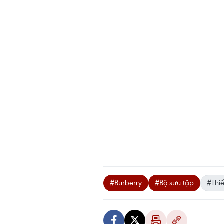
#Burberry
#Bộ sưu tập
#Thiế