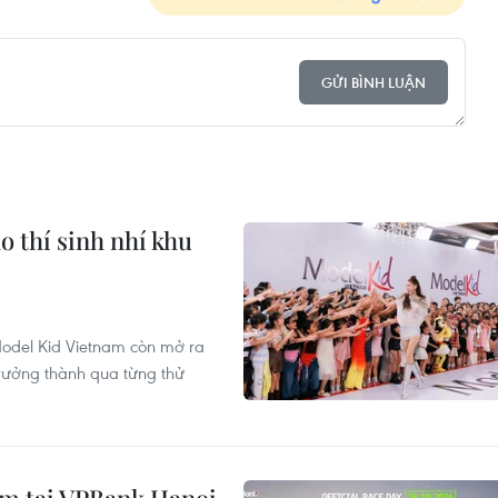
GỬI BÌNH LUẬN
o thí sinh nhí khu
odel Kid Vietnam còn mở ra
rưởng thành qua từng thử