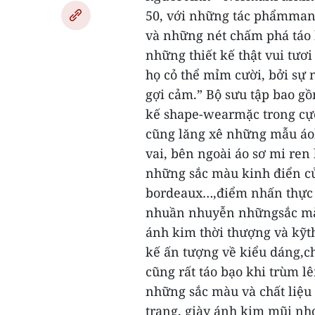
50, với những tác phẩmman
và những nét chấm phá táo b
những thiết kế thật vui tươ
họ cỏ thể mỉm cười, bởi sự
gợi cảm.”
Bộ sưu tập bao gồ
kế shape-wearmặc trong cự
cũng lăng xê những mẫu áo
vai, bên ngoài áo sơ mi ren
những sắc màu kinh điển củ
bordeaux…,điểm nhấn thực s
nhuần nhuyễn nhữngsắc màu 
ánh kim thời thượng và kỹthu
kế ấn tượng về kiểu dáng,ch
cũng rất táo bạo khi trùm 
những sắc màu và chất liệu 
trang, giày ánh kim mũi nhọ