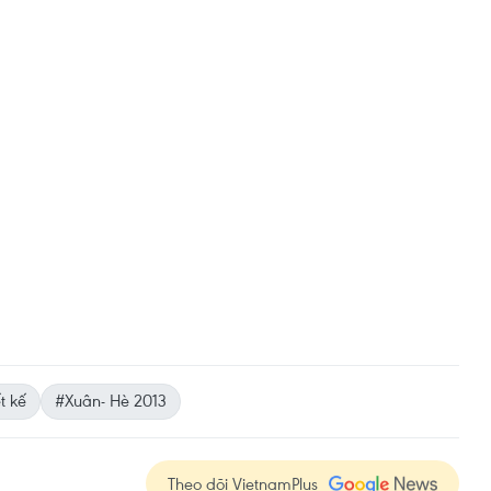
t kế
#Xuân- Hè 2013
Theo dõi VietnamPlus