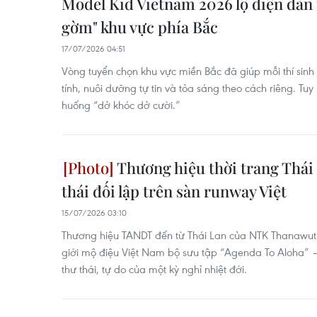
Model Kid Vietnam 2026 lộ diện dàn 
gờm" khu vực phía Bắc
17/07/2026 04:51
Vòng tuyển chọn khu vực miền Bắc đã giúp mỗi thí sinh 
tính, nuôi dưỡng tự tin và tỏa sáng theo cách riêng. Tuy 
huống “dở khóc dở cười.”
Thương hiệu thời trang Thái 
thái đối lập trên sàn runway Việt
15/07/2026 03:10
Thương hiệu TANDT đến từ Thái Lan của NTK Thanawu
giới mộ điệu Việt Nam bộ sưu tập “Agenda To Aloha” –
thư thái, tự do của một kỳ nghỉ nhiệt đới.