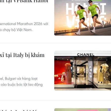
ệm tại VPBank Hanoi
ernational Marathon 2026 với
ào chạy bộ Việt Nam.
ỉ tại Italy bị khám
l, Bulgari và hàng loạt
 cáo buộc bóc lột lao động