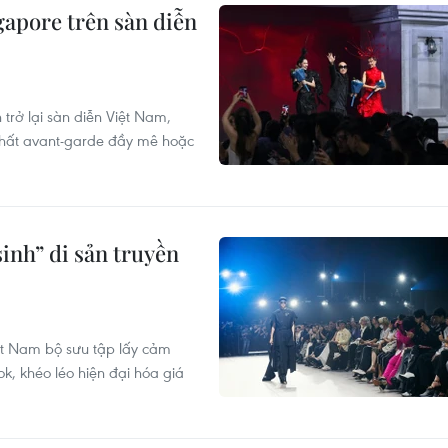
gapore trên sàn diễn
trở lại sàn diễn Việt Nam,
 chất avant-garde đầy mê hoặc
inh” di sản truyền
iệt Nam bộ sưu tập lấy cảm
, khéo léo hiện đại hóa giá