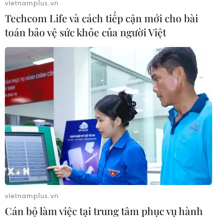
vietnamplus.vn
Techcom Life và cách tiếp cận mới cho bài
toán bảo vệ sức khỏe của người Việt
#nhà tạm
#nhà dột nát
#xóa nhà tạm
Theo dõi VietnamPlus
vietnamplus.vn
Cán bộ làm việc tại trung tâm phục vụ hành