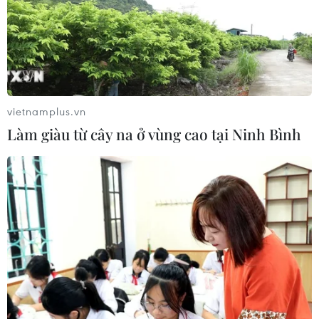
Tiếp tục xây dựng đội
ngũ cán bộ đủ phẩm chất, năng lực,
uy tín
01/08/2026 23:09
vietnamplus.vn
Làm giàu từ cây na ở vùng cao tại Ninh Bình
Công tác đối ngoại và
hội nhập quốc tế đạt nhiều kết quả
quan trọng
01/08/2026 12:20
Bảo đảm đầy đủ các
điều kiện thi hành để hệ thống chính
trị vận hành thông suốt
01/08/2026 06:54