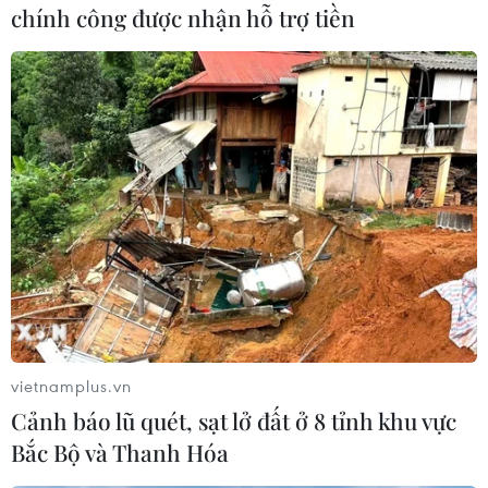
chính công được nhận hỗ trợ tiền
XÓA NHÀ TẠM, NHÀ DỘT NÁT
Mái ấm mới cho con của người có công, bị
nhiễm chất độc hóa học ở Đà Nẵng
Cà Mau: Hoàn thành trên 1.000 căn nhà cho
người khó khăn trước Quốc khánh
Khẩn trương xóa nhà tạm cho con đẻ người
hoạt động kháng chiến nhiễm chất độc hóa học
Mái ấm mới cho các gia đình có người bị nhiễm
chất độc hóa học ở Lào Cai
Quảng Ngãi: Hoàn thành xóa nhà tạm cho con
vietnamplus.vn
đẻ người hoạt động kháng chiến trước 20/7
Cảnh báo lũ quét, sạt lở đất ở 8 tỉnh khu vực
Bắc Bộ và Thanh Hóa