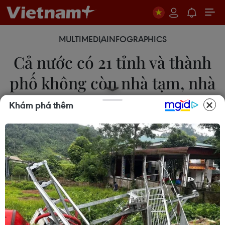
MULTIMEDIA
INFOGRAPHICS
Cả nước có 21 tỉnh và thành
phố không còn nhà tạm, nhà
dột nát
Khám phá thêm
09/06/2025 08:52
Đến hết ngày 7/6/2025, Hà Nội, Thành phố Hồ
Chí Minh và 19 địa phương khác đã xóa bỏ nhà
tạm, nhà dột nát, quyết tâm đến tháng 10/2025 cơ
bản hoàn thành mục tiêu xóa nhà tạm, nhà dột
nát trên cả nước.