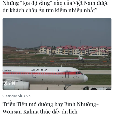
Những “tọa độ vàng” nào của Việt Nam được
du khách châu Âu tìm kiếm nhiều nhất?
CƠ QUAN CHỦ QUẢN: THÔNG TẤN XÃ VIỆT NAM
Tổng Biên tập: TRẦN TIẾN DUẨN
Phó Tổng Biên tập: NGUYỄN THỊ TÁM, KHÚC THANH
THỦY
Sở hữu trí tuệ
Quy định sử dụng
RSS
Hỗ trợ
Ngôn ngữ
TTXVN
Dịch vụ tin
Quảng cáo
Liên hệ
vietnamplus.vn
Triều Tiên mở đường bay Bình Nhưỡng-
Wonsan Kalma thúc đẩy du lịch