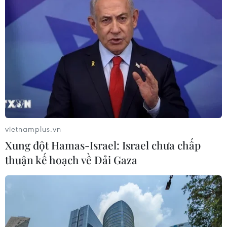
tạm, nhà dột nát
09/06/2025 05:16
Tính đến hết ngày 7/6, cả nước đã hỗ trợ xóa nhà tạm,
nhà dột nát được 205.115 căn (trong đó, khánh thành
147.261 căn và khởi công, xây dựng dở dang 57.854
căn).
vietnamplus.vn
Xung đột Hamas-Israel: Israel chưa chấp
thuận kế hoạch về Dải Gaza