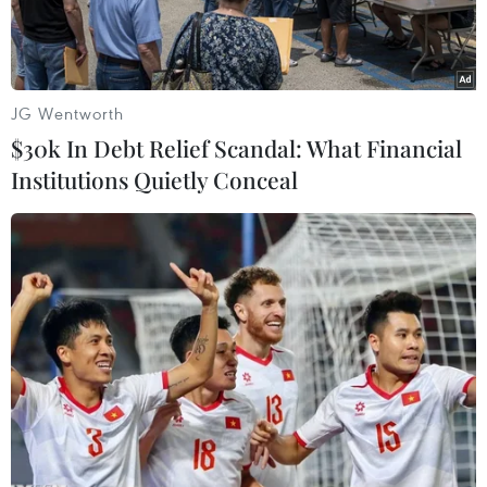
JG Wentworth
$30k In Debt Relief Scandal: What Financial
Institutions Quietly Conceal
Bộ trưởng Tài chính Mỹ Janet Yellen. (Ảnh: AFP/TTXVN)
Bộ trưởng Tài chính Mỹ Janet Yellen cho biết
các ngân hàng có thể sẽ trở nên thận trọng hơn
và thắt chặt cho vay sau sự sụp đổ của một số