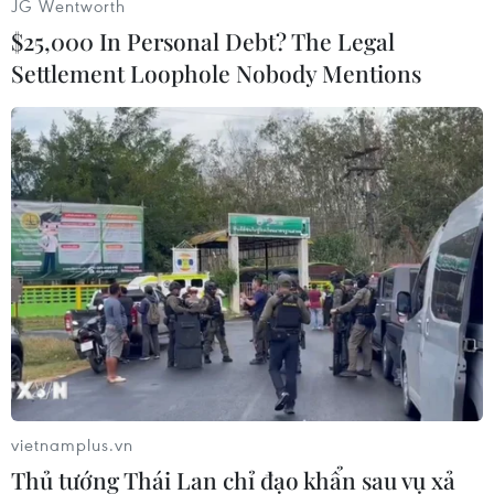
JG Wentworth
thể thay thế các đợt tăng lãi suất tiếp theo mà
$25,000 In Personal Debt? The Legal
Fed cần thực hiện.
Settlement Loophole Nobody Mentions
Nhưng bà Yellen cũng cho biết bà chưa thấy có
điều gì "đủ kịch tính hoặc đủ quan trọng" trong
lĩnh vực ngân hàng để thay đổi dự báo triển
vọng kinh tế.
Bà nói: “Vì vậy, tôi nghĩ triển vọng vẫn là tăng
trưởng vừa phải và thị trường lao động tiếp tục
vững mạnh với lạm phát giảm.”
[Quan chức Fed khuyến nghị thúc đẩy chính
sách tiền tệ thắt chặt]
Bà Yellen không phải là quan chức tài chính
vietnamplus.vn
duy nhất dự đoán về sự thắt chặt tín dụng ngân
Thủ tướng Thái Lan chỉ đạo khẩn sau vụ xả