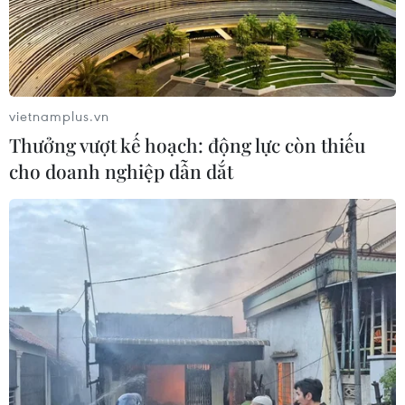
Nhật Bản: Nội các thông qua chính
sách giảm thuế tiêu thụ thực phẩm
xuống 1%
vietnamplus.vn
05/08/2026 15:30
Thưởng vượt kế hoạch: động lực còn thiếu
cho doanh nghiệp dẫn dắt
Ngành Hải quan đẩy mạnh cải cách
thể chế và hiện đại hóa công tác
quản lý
05/08/2026 12:35
Ngân hàng trước làn sóng AI: Dữ liệu
là đòn bẩy, quản trị là chìa khóa
05/08/2026 09:25