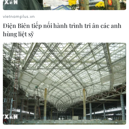
vietnamplus.vn
Điện Biên tiếp nối hành trình tri ân các anh
hùng liệt sỹ
Ngân hàng Thế giới: Việt Nam cần giám
sát chặt chẽ khu vực tài chính
13/04/2023 07:14
Chuyên gia WB lưu ý, việc giám sát chặt chẽ khu vực tài