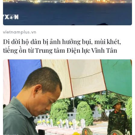
vietnamplus.vn
Di dời hộ dân bị ảnh hưởng bụi, mùi khét,
tiếng ồn từ Trung tâm Điện lực Vĩnh Tân
Ngành ngân hàng Mỹ dự báo có kết quả
kinh doanh ảm đạm
13/04/2023 06:48
Giới chuyên gia Mỹ có phần thận trọng hơn với dự báo
kết quả kinh doanh của ngành ngân hàng không mấy
khả quan trong quý vừa qua sau vụ phá sản SVB và 2
ngân hàng tầm trung khác.