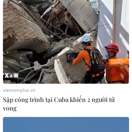
Hệ thống ngân hàng Mỹ an toàn bất chấp
SVB và Signature Bank sụp đổ
15/04/2023 07:21
Các cơ quan quản lý Mỹ đã thực hiện một số biện pháp
khẩn cấp quan trọng trong những ngày sau đó và
dường như các biện pháp này đã giúp xoa dịu tình hình
thị trường tài chính.
vietnamplus.vn
Sập công trình tại Cuba khiến 2 người tử
vong