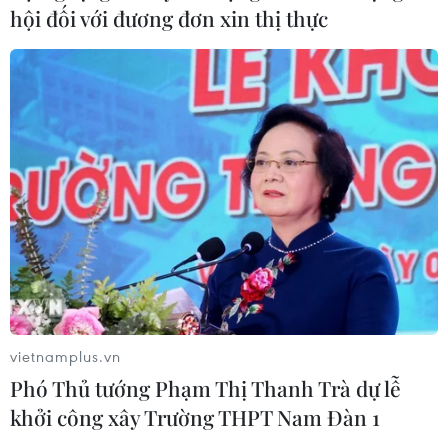
hội đối với đương đơn xin thị thực
quan trọng để sản xuất chip
07/08/2026 00:56
Đảng Cộng hòa đề xuất dự luật trao
thêm thẩm quyền thuế quan cho ông
Trump
07/08/2026 00:33
Mỹ: Lãi suất thế chấp tăng lên mức
cao nhất kể từ tháng Bảy năm ngoái
07/08/2026 00:05
vietnamplus.vn
Phó Thủ tướng Phạm Thị Thanh Trà dự lễ
khởi công xây Trường THPT Nam Đàn 1
Google Wallet cho phép phụ huynh