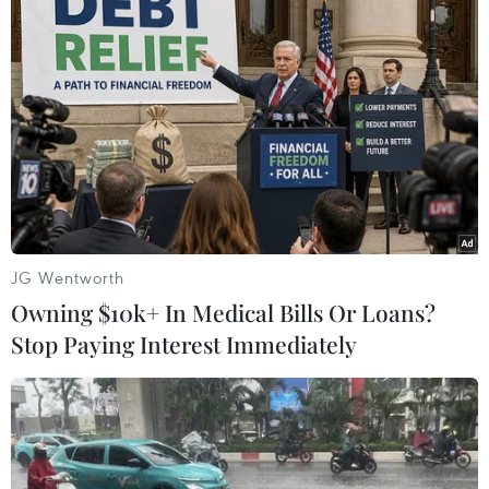
JG Wentworth
Owning $10k+ In Medical Bills Or Loans?
Stop Paying Interest Immediately
#Bộ tài chính Mỹ
#tín dụng ngân hàng
#Fed tăng lãi suất
#Silicon Valley Bank
#Signature Bank
#tiền gửi
Mỹ