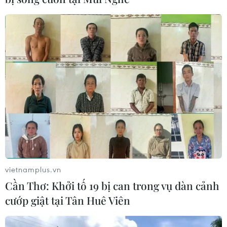
Đạo đức, Tự nhiên và Xã hội, Giáo dục thể chất, Âm
nhạc, Mỹ thuật, Hoạt động trải nghiệm), có giá 199.000
đồng.
vietnamplus.vn
Cần Thơ: Khởi tố 19 bị can trong vụ dàn cảnh
cướp giật tại Tân Huê Viên
Học sinh sẽ có sách giáo khoa lớp một mới