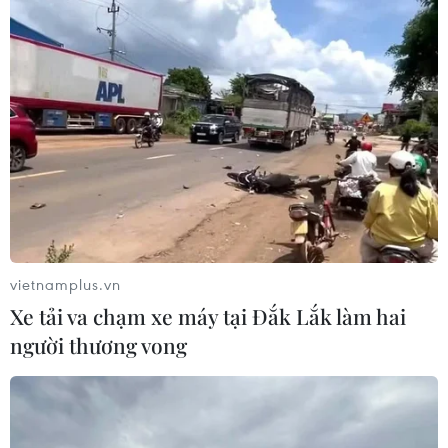
trước 15/8
10/06/2020 08:32
Năm học 2020-2021 sẽ có tới 5 bộ sách giáo khoa lớp 1
mới. Bộ Giáo dục và Đào tạo yêu cầu các sở giáo dục,
nhà xuất bản tuyệt đối không để tình trạng thiếu sách.
vietnamplus.vn
Xe tải va chạm xe máy tại Đắk Lắk làm hai
người thương vong