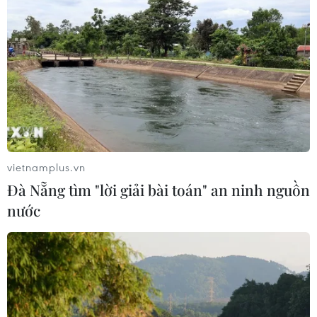
phải để xóa bỏ trách nhiệm của thí
sinh
05/08/2026 09:19
Bắc Ninh: Tinh gọn hơn 50% đầu mối
cơ sở giáo dục công lập
05/08/2026 06:53
vietnamplus.vn
Đà Nẵng tìm "lời giải bài toán" an ninh nguồn
Vụ trường Chuyên Tuyên Quang:
nước
Việc tổ chức thi lại trên cơ sở kết quả
điều tra
05/08/2026 04:39
Bộ GD-ĐT tạm dừng xét tuyển đại