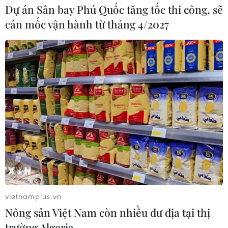
Dự án Sân bay Phú Quốc tăng tốc thi công, sẽ
cán mốc vận hành từ tháng 4/2027
vietnamplus.vn
Nông sản Việt Nam còn nhiều dư địa tại thị
trường Algeria