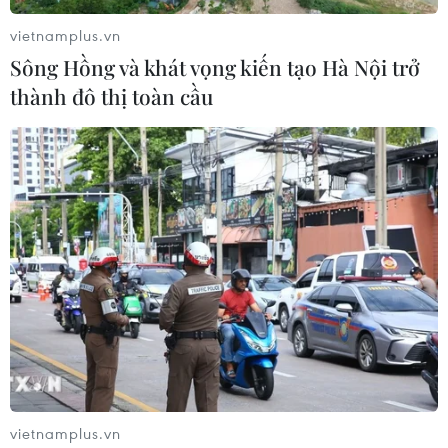
vietnamplus.vn
Sông Hồng và khát vọng kiến tạo Hà Nội trở
thành đô thị toàn cầu
#Sách giáo khoa lớp 1
#Sách giáo khoa mới
#Tập huấn
#Nhà xuất bản Giáo dục Việt Nam
#Bộ sách Cánh Diều
Theo dõi VietnamPlus
vietnamplus.vn