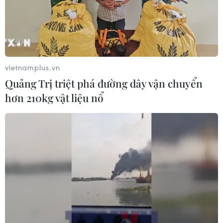
vietnamplus.vn
Quảng Trị triệt phá đường dây vận chuyển
hơn 210kg vật liệu nổ