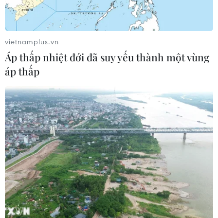
www.hanhtrangso.nxbgdvn
. “Giáo viên có thể
truy cập hai địa chỉ này để tự tập huấn, tự
nghiên cứu, rút ngắn thời gian tập huấn đồng
vietnamplus.vn
thời hỗ trợ tích cực và tăng hiệu quả của việc
Áp thấp nhiệt đới đã suy yếu thành một vùng
tập huấn trực tiếp,” Phó Tổng biên tập Nhà xuất
áp thấp
bản Giáo dục Việt Nam Nguyễn Văn Tùng nói./.
(Vietnam+)