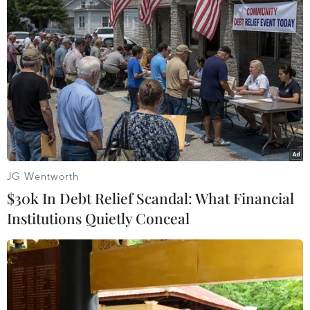
nước. Hệ thống nhà in đảm bảo chất lượng có
mặt khắp ba miền để thuận lợi cho công tác
phát hành, đảm bảo cung ứng sách đầy đủ cho
các địa phương.
JG Wentworth
$30k In Debt Relief Scandal: What Financial
Institutions Quietly Conceal
Giáo sư Nguyễn Minh Thuyết, Tổng chủ biên bộ sách Cánh
Diều, tập huấn sách giáo khoa mới cho giáo viên Phú Thọ. (Ảnh:
PV/Vietnam+)