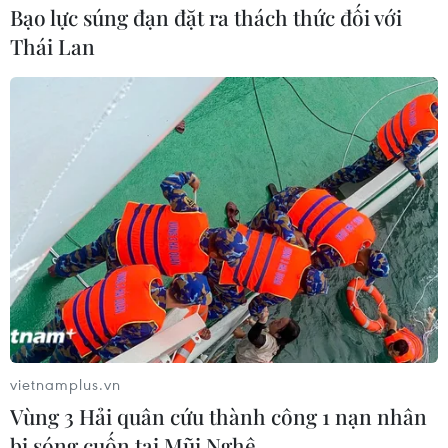
TIN LIÊN QUAN
Bạo lực súng đạn đặt ra thách thức đối với
Thái Lan
Các nhà xuất bản công bố giá bộ sách giáo
khoa mới
vietnamplus.vn
26/03/2020 10:32
Vùng 3 Hải quân cứu thành công 1 nạn nhân
Bộ sách Cánh Diều gồm 9 cuốn (Tiếng Việt (2 tập), Toán,
bị sóng cuốn tại Mũi Nghê