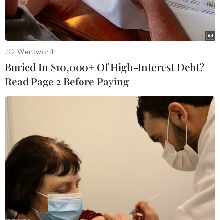
JG Wentworth
Buried In $10,000+ Of High-Interest Debt?
Read Page 2 Before Paying
Sách giáo khoa lớp 1 mới sẽ được sử dụng trong các nhà
trường từ năm học 2020-2021. (Ảnh: PV/Vietnam+)
Trong 5 bộ sách lớp 1 được Bộ Giáo dục và Đào
tạo phê duyệt, có tới 4 bộ sách của Nhà xuất bản
Giáo dục Việt Nam; một bộ sách do Nhà xuất