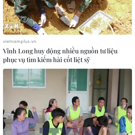
Thi lại tại Trường THPT Chuyên
Tuyên Quang: Thay nhân sự làm
công tác thi
vietnamplus.vn
07/08/2026 07:41
Vĩnh Long huy động nhiều nguồn tư liệu
phục vụ tìm kiếm hài cốt liệt sỹ
Đắk Lắk bảo đảm điều kiện học tập
cho học sinh vùng biên
07/08/2026 07:35
Cơ cấu, số lượng, chế độ với hiệu
trưởng, hiệu phó khi sắp xếp cơ sở
giáo dục
07/08/2026 05:40