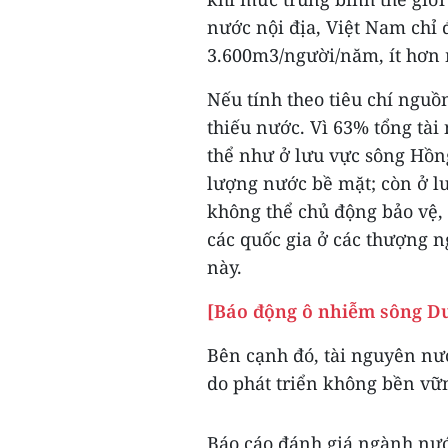
nước nội địa, Việt Nam chỉ 
3.600m3/người/năm, ít hơn
Nếu tính theo tiêu chí nguồ
thiếu nước. Vì 63% tổng tài
thể như ở lưu vực sông Hồn
lượng nước bề mặt; còn ở l
không thể chủ động bảo vệ, 
các quốc gia ở các thượng 
này.
[Báo động ô nhiễm sông D
Bên cạnh đó, tài nguyên nướ
do phát triển không bền vữ
Báo cáo đánh giá ngành nướ