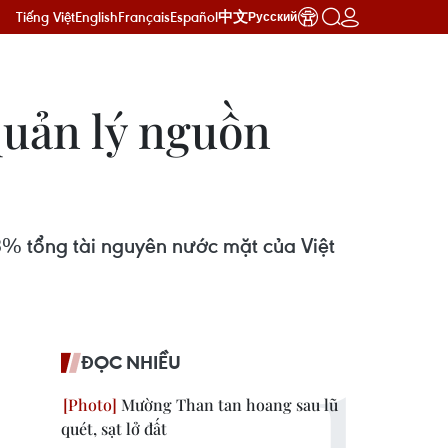
Tiếng Việt
English
Français
Español
中文
Русский
quản lý nguồn
63% tổng tài nguyên nước mặt của Việt
ĐỌC NHIỀU
Mường Than tan hoang sau lũ
quét, sạt lở đất