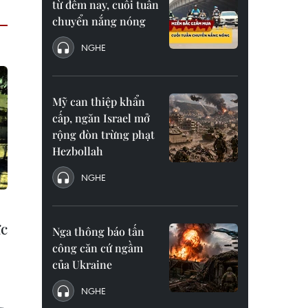
từ đêm nay, cuối tuần
chuyển nắng nóng
NGHE
Mỹ can thiệp khẩn
cấp, ngăn Israel mở
rộng đòn trừng phạt
Hezbollah
NGHE
ức
Nga thông báo tấn
công căn cứ ngầm
của Ukraine
NGHE