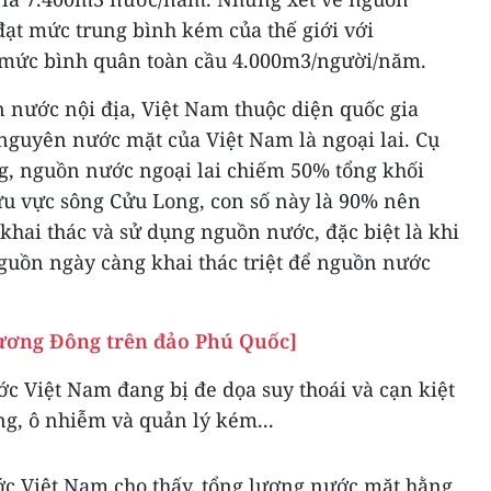
đạt mức trung bình kém của thế giới với
 mức bình quân toàn cầu 4.000m3/người/năm.
n nước nội địa, Việt Nam thuộc diện quốc gia
 nguyên nước mặt của Việt Nam là ngoại lai. Cụ
g, nguồn nước ngoại lai chiếm 50% tổng khối
ưu vực sông Cửu Long, con số này là 90% nên
khai thác và sử dụng nguồn nước, đặc biệt là khi
nguồn ngày càng khai thác triệt để nguồn nước
ương Đông trên đảo Phú Quốc]
c Việt Nam đang bị đe dọa suy thoái và cạn kiệt
ng, ô nhiễm và quản lý kém...
c Việt Nam cho thấy, tổng lượng nước mặt hằng