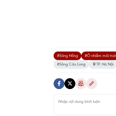
#Sông Hồng
#Ô nhiễm môi trư
#Sông Cửu Long
TP. Hà Nội