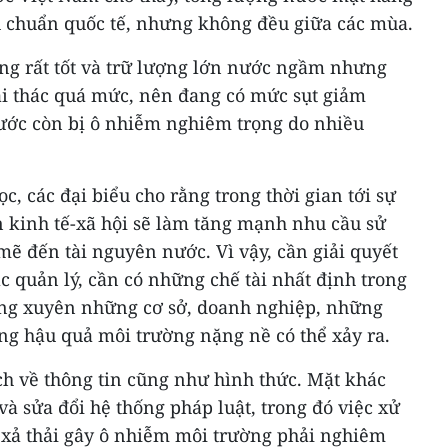
 chuẩn quốc tế, nhưng không đều giữa các mùa.
ng rất tốt và trữ lượng lớn nước ngầm nhưng
ai thác quá mức, nên đang có mức sụt giảm
ước còn bị ô nhiễm nghiêm trọng do nhiều
c, các đại biểu cho rằng trong thời gian tới sự
ển kinh tế-xã hội sẽ làm tăng mạnh nhu cầu sử
ẽ đến tài nguyên nước. Vì vậy, cần giải quyết
c quản lý, cần có những chế tài nhất định trong
ường xuyên những cơ sở, doanh nghiệp, những
g hậu quả môi trường nặng nề có thể xảy ra.
ch về thông tin cũng như hình thức. Mặt khác
và sửa đổi hệ thống pháp luật, trong đó việc xử
p xả thải gây ô nhiễm môi trường phải nghiêm