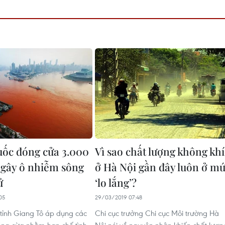
ốc đóng cửa 3.000
Vì sao chất lượng không khí
gây ô nhiễm sông
ở Hà Nội gần đây luôn ở m
ử
‘lo lắng’?
05
29/03/2019 07:48
tỉnh Giang Tô áp dụng các
Chi cục trưởng Chi cục Môi trường Hà