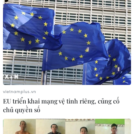
Nứt núi, Thanh Hóa sơ tán
Cắt giảm, đơn giản hóa thủ
khẩn cấp nhiều hộ dân
tục hành chính dựa trên
dữ liệu phải đảm bảo thực
07/08/2026 13:17
chất
07/08/2026 13:12
vietnamplus.vn
EU triển khai mạng vệ tinh riêng, củng cố
chủ quyền số
Vĩnh Long huy động nhiều
Bảo mẫu tại cơ sở mầm
nguồn tư liệu phục vụ tìm
non thừa nhận hành vi bạo