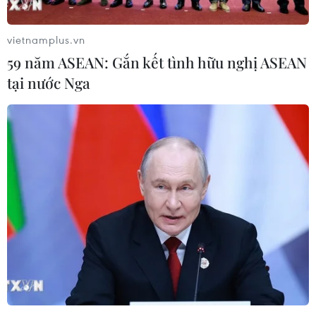
08/08/2026 01:33
vietnamplus.vn
59 năm ASEAN: Gắn kết tình hữu nghị ASEAN
tại nước Nga
Bộ Giáo dục và Đào tạo
Áp thấp nhiệt đới đổi
công bố Khung kế hoạch
hướng trên vùng biển phía
thời gian năm học
Đông khu vực vịnh Bắc Bộ
07/08/2026 23:54
07/08/2026 23:29
Bổ sung một số chức danh
Bế mạc Hội thi lực lượng