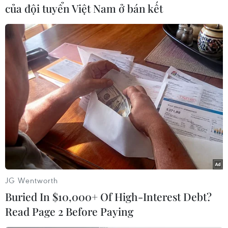
của đội tuyển Việt Nam ở bán kết
Đến 16h30, lượng người xếp hàng chờ mua
bánh tăng lên đột biến. Hàng người chờ tới lượt
mua phía bên ngoài cổng trường đã kéo dài hết
khu vực vỉa hè. Dù lực lượng chức năng liên tục
dùng loa nhắc nhở và yêu cầu người dân giữ
khoảng cách nhưng vì số lượng người đến mua
bánh càng lúc càng đông, nên việc an toàn
phòng chống dịch đã không còn được đảm bảo,
tiềm ẩn nhiều nguy cơ lây lan dịch bệnh./.
Lâm Phan - Hoàng Đạt
(Vietnam+)
JG Wentworth
Buried In $10,000+ Of High-Interest Debt?
Read Page 2 Before Paying