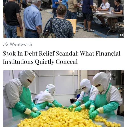
Vĩnh Long: Còn thông tin
Kết luận số 75-KL/TW: Cà
là còn tìm kiếm, không bỏ
Mau chủ động thích ứng
sót hài cốt liệt sỹ
với biến đổi khí hậu
08/08/2026 03:23
08/08/2026 02:53
JG Wentworth
$30k In Debt Relief Scandal: What Financial
Institutions Quietly Conceal
Hà Nội sắp xếp trường học
Metro Nhổn-Ga Hà Nội đã
- cuộc chuyển đổi về tư
“cõng” hơn 14 triệu lượt
duy quản trị giáo dục
khách sau 2 năm khai thác
08/08/2026 02:51
08/08/2026 02:13