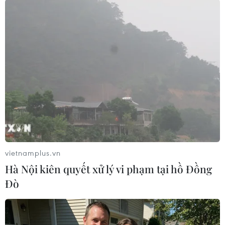
#Bánh trung thu
#Tây Hồ
#Thuỵ Khuê
#an doàn phòng chống dịch
#Thủ đô
TP. Hà Nội
vietnamplus.vn
Hà Nội kiên quyết xử lý vi phạm tại hồ Đồng
Đò