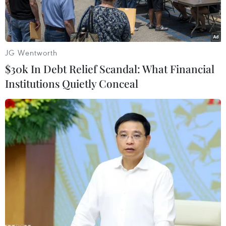
JG Wentworth
$30k In Debt Relief Scandal: What Financial
Institutions Quietly Conceal
Phun khử khuẩn lớp học. (Nguồn: TTXVN phát)
Bà Trần Hồng Thắm, Giám đốc Sở Giáo dục và
Đào tạo Cần Thơ, vừa ký Công văn hỏa tốc số
326 về việc tạm hoãn cho học sinh học tập trung
sau Tết Nguyên đán Tân Sửu.