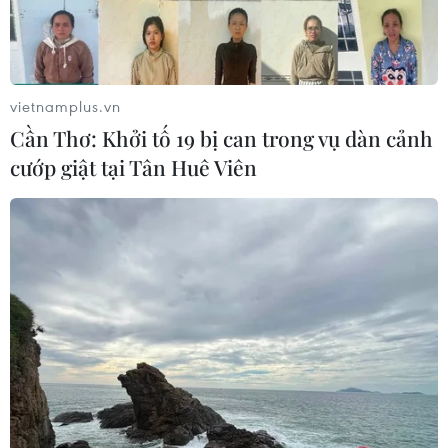
vietnamplus.vn
Cần Thơ: Khởi tố 19 bị can trong vụ dàn cảnh
cướp giật tại Tân Huê Viên
TIN CÙNG CHUYÊN MỤC
Sáp nhập Trường Đại học Văn hóa,