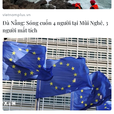
Thể thao và Du lịch Thanh Hóa vào
Trường Đại học Hồng Đức
vietnamplus.vn
08/08/2026 06:36
Đà Nẵng: Sóng cuốn 4 người tại Mũi Nghê, 3
người mất tích
Hà Nội sắp xếp trường học - cuộc
chuyển đổi về tư duy quản trị giáo
dục
08/08/2026 02:51
Bộ Giáo dục và Đào tạo
công bố Khung kế hoạch thời gian
năm học
07/08/2026 23:54
7 học sinh đội tuyển Việt Nam đoạt