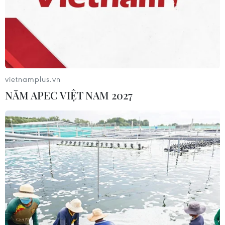
Bộ GD-ĐT dự kiến điều chỉnh trong
bổ nhiệm chức danh và xếp lương
nhà giáo
06/08/2026 02:18
vietnamplus.vn
NĂM APEC VIỆT NAM 2027
Dự kiến giảm hơn 17.000 đầu mối cơ
sở giáo dục trên cả nước, tương ứng
45,7%
06/08/2026 01:26
Đề xuất trợ cấp một lần cho giáo viên
mầm non đã nghỉ công tác chưa
hưởng chế độ
05/08/2026 14:59