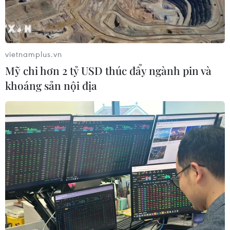
vietnamplus.vn
Mỹ chi hơn 2 tỷ USD thúc đẩy ngành pin và
khoáng sản nội địa
Thành phố Hồ Chí Minh: Dạy trực tuyến
để đảm bảo kế hoạch năm học
05/02/2021 11:27
Do có sự chuẩn bị trước cùng với kinh nghiệm từ đợt
dịch năm 2020, học sinh và giáo viên các trường ở
Thành phố Hồ Chí Minh không còn bị động, đã dần
thích ứng với hình thức dạy và học trực tuyến.