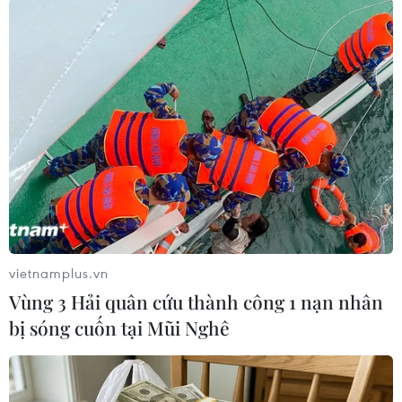
vietnamplus.vn
#COVID-19
#Tết Nguyên đán
#Nghỉ học
Vùng 3 Hải quân cứu thành công 1 nạn nhân
#Học theo hình thức trực tuyến
TP. Cần Thơ
bị sóng cuốn tại Mũi Nghê
Theo dõi VietnamPlus