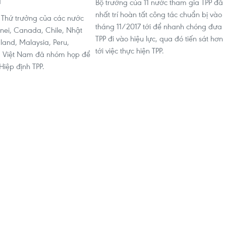
Bộ trưởng của 11 nước tham gia TPP đã
1
nhất trí hoàn tất công tác chuẩn bị vào
 Thứ trưởng của các nước
tháng 11/2017 tới để nhanh chóng đưa
unei, Canada, Chile, Nhật
TPP đi vào hiệu lực, qua đó tiến sát hơn
and, Malaysia, Peru,
tới việc thực hiện TPP.
à Việt Nam đã nhóm họp để
Hiệp định TPP.