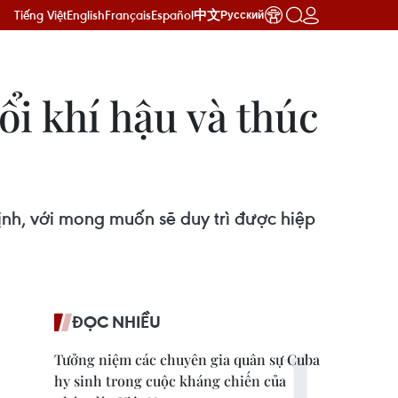
Tiếng Việt
English
Français
Español
中文
Русский
i khí hậu và thúc
nh, với mong muốn sẽ duy trì được hiệp
ĐỌC NHIỀU
Tưởng niệm các chuyên gia quân sự Cuba
hy sinh trong cuộc kháng chiến của