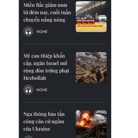
Miền Bắc giảm mưa
từ đêm nay, cuối tuần
chuyển nắng nóng
NGHE
Mỹ can thiệp khẩn
cấp, ngăn Israel mở
rộng đòn trừng phạt
Hezbollah
NGHE
Nga thông báo tấn
công căn cứ ngầm
của Ukraine