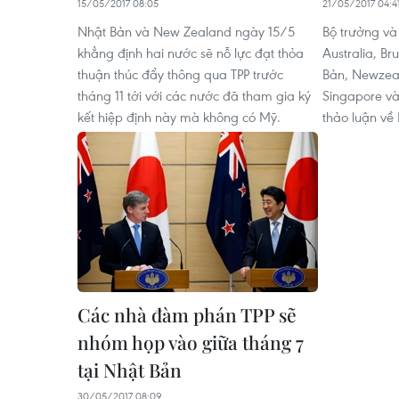
15/05/2017 08:05
21/05/2017 04:4
Nhật Bản và New Zealand ngày 15/5
Bộ trưởng và
khẳng định hai nước sẽ nỗ lực đạt thỏa
Australia, Br
thuận thúc đẩy thông qua TPP trước
Bản, Newzeal
tháng 11 tới với các nước đã tham gia ký
Singapore v
kết hiệp định này mà không có Mỹ.
thảo luận về 
Các nhà đàm phán TPP sẽ
nhóm họp vào giữa tháng 7
tại Nhật Bản
30/05/2017 08:09