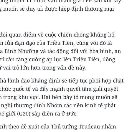
ong nhóm 11 nước vẫn tham gia TPP sau khi Mỹ
ng muốn sẽ duy trì được hiệp định thương mại
o đổi quan điểm về cuộc chiến chống khủng bố,
n lửa đạn đạo của Triều Tiên, cùng với đó là
a Bình Nhưỡng và tác động đối với hòa bình, an
trí cần tăng cường áp lực lên Triều Tiên, đồng
 vai trò lớn hơn trong vấn đề này.
hà lãnh đạo khẳng định sẽ tiếp tục phối hợp chặt
chức quốc tế và đẩy mạnh quyết tâm giải quyết
 trong khu vực. Hai bên bày tỏ mong muốn sẽ
ội nghị thượng đỉnh Nhóm các nền kinh tế phát
ế giới (G20) sắp diễn ra ở Đức.
ành theo đề xuất của Thủ tướng Trudeau nhằm