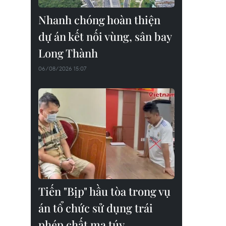
Nhanh chóng hoàn thiện
dự án kết nối vùng, sân bay
Long Thành
06/08/2026 15:07
Tiến "Bịp" hầu tòa trong vụ
án tổ chức sử dụng trái
phép chất ma túy