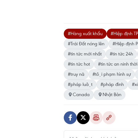
#Hàng xuất khẩu
#Hiệp định T
#Trái Đất nóng lên
#Hiệp định P
#tin tức mới nhất
#tin tức 24h
#tin tức hot
#tin tức an ninh thời
#truy nã
#tội phạm hình sự
#pháp luật
#pháp đình
#xa
Canada
Nhật Bản