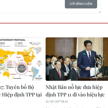
GỬI BÌNH LUẬN
7: Tuyên bố Bộ
Nhật Bản nỗ lực đưa hiệp
ề Hiệp định TPP tại
định TPP 11 đi vào hiệu lực
22/05/2017 08:42